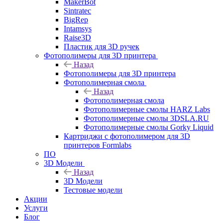
MakerBot
Sintratec
BigRep
Intamsys
Raise3D
Пластик для 3D ручек
Фотополимеры для 3D принтера
Назад
Фотополимеры для 3D принтера
Фотополимерная смола
Назад
Фотополимерная смола
Фотополимерные смолы HARZ Labs
Фотополимерные смолы 3DSLA.RU
Фотополимерные смолы Gorky Liquid
Картриджи с фотополимером для 3D
принтеров Formlabs
ПО
3D Модели
Назад
3D Модели
Тестовые модели
Акции
Услуги
Блог