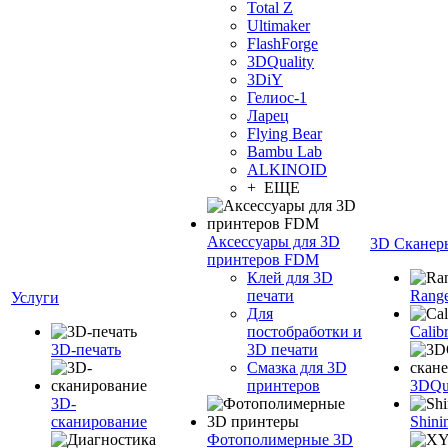
Total Z
Ultimaker
FlashForge
3DQuality
3DiY
Гелиос-1
Ларец
Flying Bear
Bambu Lab
ALKINOID
+ ЕЩЕ
Аксессуары для 3D
3D Сканер
принтеров FDM
Клей для 3D
печати
Range
Услуги
Для
постобработки и
Calib
3D-печать
3D печати
Смазка для 3D
принтеров
3DQua
3D-
сканирование
Shini
Фотополимерные 3D