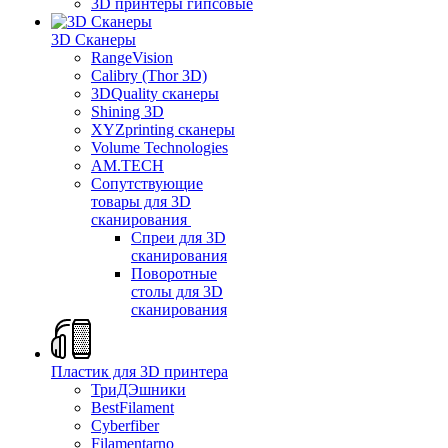
3D принтеры гипсовые
3D Сканеры
RangeVision
Calibry (Thor 3D)
3DQuality сканеры
Shining 3D
XYZprinting сканеры
Volume Technologies
AM.TECH
Сопутствующие
товары для 3D
сканирования
Спреи для 3D
сканирования
Поворотные
столы для 3D
сканирования
Пластик для 3D принтера
ТриДЭшники
BestFilament
Cyberfiber
Filamentarno