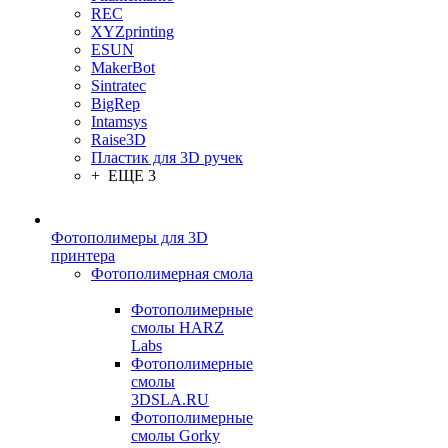
REC
XYZprinting
ESUN
MakerBot
Sintratec
BigRep
Intamsys
Raise3D
Пластик для 3D ручек
+ ЕЩЕ 3
Фотополимеры для 3D
принтера
Фотополимерная смола
Фотополимерные
смолы HARZ
Labs
Фотополимерные
смолы
3DSLA.RU
Фотополимерные
смолы Gorky