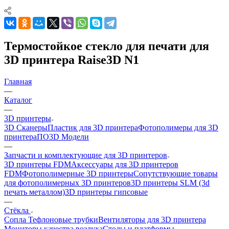
Термостойкое стекло для печати для
3D принтера Raise3D N1
Главная
—
Каталог
—
3D принтеры
3D Сканеры
Пластик для 3D принтера
Фотополимеры для 3D
принтера
ПО
3D Модели
—
Запчасти и комплектующие для 3D принтеров
3D принтеры FDM
Аксессуары для 3D принтеров
FDM
Фотополимерные 3D принтеры
Сопутствующие товары
для фотополимерных 3D принтеров
3D принтеры SLM (3d
печать металлом)
3D принтеры гипсовые
—
Cтёкла
Сопла
Тефлоновые трубки
Вентиляторы для 3D принтера
Мониторы качества воздуха
Столы и платформы