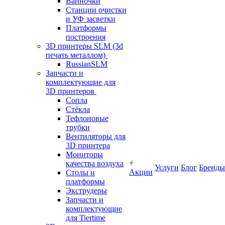
Ванночки
Станции очистки
и УФ засветки
Платформы
построения
3D принтеры SLM (3d
печать металлом)
RussianSLM
Запчасти и
комплектующие для
3D принтеров
Сопла
Cтёкла
Тефлоновые
трубки
Вентиляторы для
3D принтера
Мониторы
качества воздуха
Услуги
Блог
Бренды
Акции
Столы и
платформы
Экструдеры
Запчасти и
комплектующие
для Tiertime