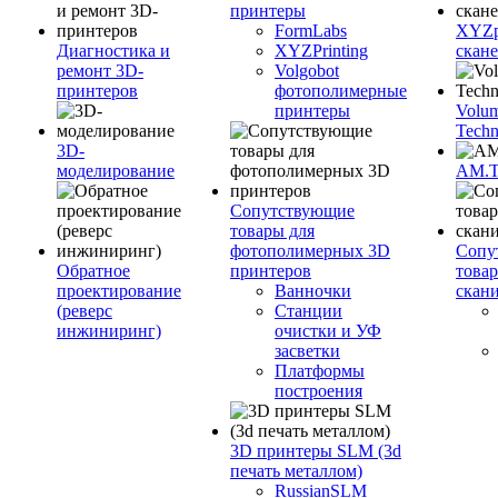
принтеры
FormLabs
XYZpr
Диагностика и
XYZPrinting
скан
ремонт 3D-
Volgobot
принтеров
фотополимерные
принтеры
Volu
Techn
3D-
моделирование
AM.
Сопутствующие
товары для
фотополимерных 3D
Сопу
Обратное
принтеров
това
проектирование
Ванночки
скан
(реверс
Станции
инжиниринг)
очистки и УФ
засветки
Платформы
построения
3D принтеры SLM (3d
печать металлом)
RussianSLM