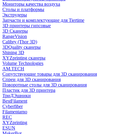
Мониторы качества воздуха
Столы и платформы
Экструдеры
Запчасти и комплектующие для Tiertime
3D принтеры гипсовые
3D Сканеры
RangeVision
Calibry (Thor 3D)
3DQuality сканеры
Shining 3D
XYZprinting сканеры
Volume Technologies
AM.TECH
Сопутствующие товары для 3D сканирования
Спреи для 3D сканирования
Поворотные столы для 3D сканирования
Пластик для 3D принтера
ТриДЭшники
BestFilament
Cyberfiber
Filamentarno
REC
XYZprinting
ESUN
MakerBot