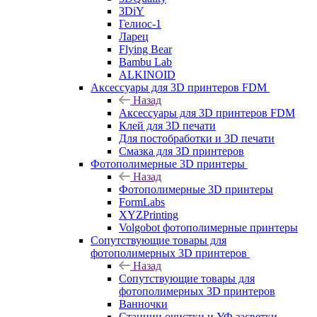
3DiY
Гелиос-1
Ларец
Flying Bear
Bambu Lab
ALKINOID
Аксессуары для 3D принтеров FDM
Назад
Аксессуары для 3D принтеров FDM
Клей для 3D печати
Для постобработки и 3D печати
Смазка для 3D принтеров
Фотополимерные 3D принтеры
Назад
Фотополимерные 3D принтеры
FormLabs
XYZPrinting
Volgobot фотополимерные принтеры
Сопутствующие товары для
фотополимерных 3D принтеров
Назад
Сопутствующие товары для
фотополимерных 3D принтеров
Ванночки
Станции очистки и УФ засветки