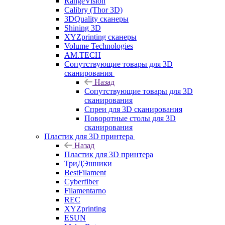
RangeVision
Calibry (Thor 3D)
3DQuality сканеры
Shining 3D
XYZprinting сканеры
Volume Technologies
AM.TECH
Сопутствующие товары для 3D
сканирования
Назад
Сопутствующие товары для 3D
сканирования
Спреи для 3D сканирования
Поворотные столы для 3D
сканирования
Пластик для 3D принтера
Назад
Пластик для 3D принтера
ТриДЭшники
BestFilament
Cyberfiber
Filamentarno
REC
XYZprinting
ESUN