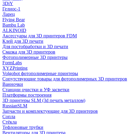
3DiY
Гелиос-1
Ларец
Flying Bear
Bambu Lab
ALKINOID
Аксессуары для 3D принтеров FDM
Клей для 3D печати
Для постобработки и 3D печати
Смазка для 3D принтеров
Фотополимерные 3D принтеры
FormLabs
XYZPrinting
Volgobot фотополимерные принтеры
Сопутствующие товары для фотополимерных 3D принтеров
Ванночки
Станции очистки и УФ засветки
Платформы построения
3D принтеры SLM (3d печать металлом)
RussianSLM
Запчасти и комплектующие для 3D принтеров
Сопла
Cтёкла
Тефлоновые трубки
Вентиляторы для 3D принтера