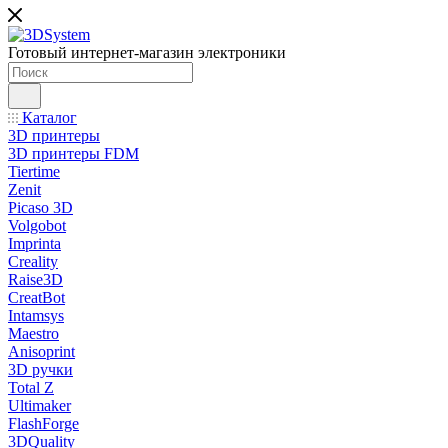
Готовый интернет-магазин электроники
Каталог
3D принтеры
3D принтеры FDM
Tiertime
Zenit
Picaso 3D
Volgobot
Imprinta
Creality
Raise3D
CreatBot
Intamsys
Maestro
Anisoprint
3D ручки
Total Z
Ultimaker
FlashForge
3DQuality