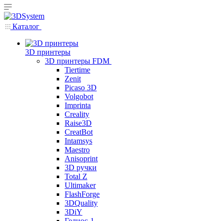
Каталог
3D принтеры
3D принтеры FDM
Tiertime
Zenit
Picaso 3D
Volgobot
Imprinta
Creality
Raise3D
CreatBot
Intamsys
Maestro
Anisoprint
3D ручки
Total Z
Ultimaker
FlashForge
3DQuality
3DiY
Гелиос-1