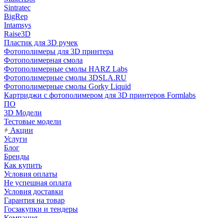
Sintratec
BigRep
Intamsys
Raise3D
Пластик для 3D ручек
Фотополимеры для 3D принтера
Фотополимерная смола
Фотополимерные смолы HARZ Labs
Фотополимерные смолы 3DSLA.RU
Фотополимерные смолы Gorky Liquid
Картриджи с фотополимером для 3D принтеров Formlabs
ПО
3D Модели
Тестовые модели
Акции
Услуги
Блог
Бренды
Как купить
Условия оплаты
Не успешная оплата
Условия доставки
Гарантия на товар
Госзакупки и тендеры
Компания