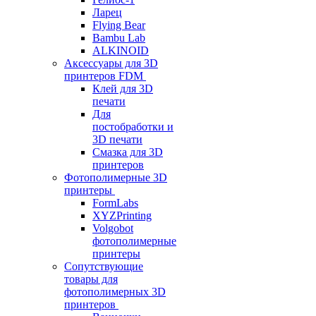
Ларец
Flying Bear
Bambu Lab
ALKINOID
Аксессуары для 3D
принтеров FDM
Клей для 3D
печати
Для
постобработки и
3D печати
Смазка для 3D
принтеров
Фотополимерные 3D
принтеры
FormLabs
XYZPrinting
Volgobot
фотополимерные
принтеры
Сопутствующие
товары для
фотополимерных 3D
принтеров