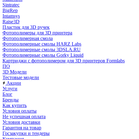
Sintratec
BigRep
Intamsys
Raise3D
Пластик для 3D ручек
Фотополимеры для 3D принтера
Фотополимерная смола
Фотополимерные смолы HARZ Labs
Фотополимерные смолы 3DSLA.RU
Фотополимерные смолы Gorky Liquid
Картриджи с фотополимером для 3D принтеров Formlabs
ПО
3D Модели
Тестовые модели
Акции
Услуги
Блог
Бренды
Как купить
Условия оплаты
Не успешная оплата
Условия доставки
Гарантия на товар
Госзакупки и тендеры
Компания