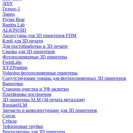
3DiY
Гелиос-1
Ларец
Flying Bear
Bambu Lab
ALKINOID
Аксессуары для 3D принтеров FDM
Клей для 3D печати
Для постобработки и 3D печати
Смазка для 3D принтеров
Фотополимерные 3D принтеры
FormLabs
XYZPrinting
Volgobot фотополимерные принтеры
Сопутствующие товары для фотополимерных 3D принтеров
Ванночки
Станции очистки и УФ засветки
Платформы построения
3D принтеры SLM (3d печать металлом)
RussianSLM
Запчасти и комплектующие для 3D принтеров
Сопла
Cтёкла
Тефлоновые трубки
Вентиляторы для 3D принтера