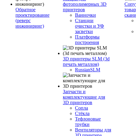
фотополимерных 3D
Сопу
Обратное
принтеров
това
проектирование
Ванночки
скан
(реверс
Станции
инжиниринг)
очистки и УФ
засветки
Платформы
построения
3D принтеры SLM (3d
печать металлом)
RussianSLM
Запчасти и
комплектующие для
3D принтеров
Сопла
Cтёкла
Тефлоновые
трубки
Вентиляторы для
3D принтера