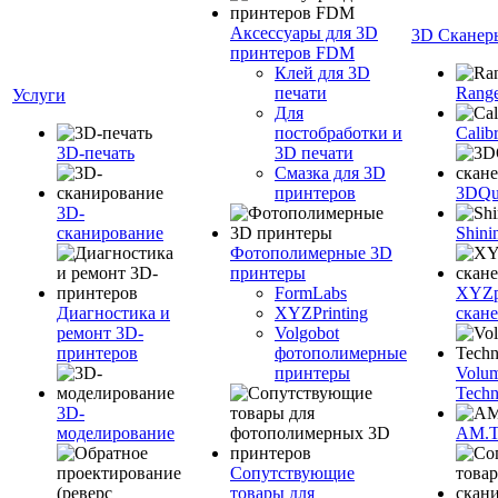
Аксессуары для 3D
3D Сканер
принтеров FDM
Клей для 3D
печати
Range
Услуги
Для
постобработки и
Calib
3D-печать
3D печати
Смазка для 3D
принтеров
3DQua
3D-
сканирование
Shini
Фотополимерные 3D
принтеры
FormLabs
XYZpr
Диагностика и
XYZPrinting
скан
ремонт 3D-
Volgobot
принтеров
фотополимерные
принтеры
Volu
Techn
3D-
моделирование
AM.
Сопутствующие
товары для