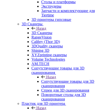
Столы и платформы
Экструдеры
Запчасти и комплектующие для
Tiertime
3D принтеры гипсовые
3D Сканеры
Назад
3D Сканеры
RangeVision
Calibry (Thor 3D)
3DQuality сканеры
Shining 3D
XYZprinting сканеры
Volume Technologies
AM.TECH
Сопутствующие товары для 3D
сканирования
Назад
Сопутствующие товары для 3D
сканирования
Спреи для 3D сканирования
Поворотные столы для 3D
сканирования
Пластик для 3D принтера
Назад