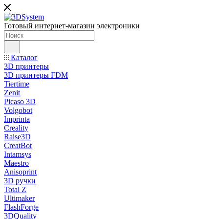
Готовый интернет-магазин электроники
Каталог
3D принтеры
3D принтеры FDM
Tiertime
Zenit
Picaso 3D
Volgobot
Imprinta
Creality
Raise3D
CreatBot
Intamsys
Maestro
Anisoprint
3D ручки
Total Z
Ultimaker
FlashForge
3DQuality