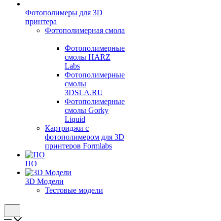
Фотополимеры для 3D
принтера
Фотополимерная смола
Фотополимерные
смолы HARZ
Labs
Фотополимерные
смолы
3DSLA.RU
Фотополимерные
смолы Gorky
Liquid
Картриджи с
фотополимером для 3D
принтеров Formlabs
ПО
3D Модели
Тестовые модели