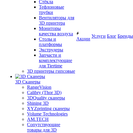
Cтёкла
Тефлоновые
трубки
Вентиляторы для
3D принтера
Мониторы
качества воздуха
Услуги
Блог
Бренды
Акции
Столы и
платформы
Экструдеры
Запчасти и
комплектующие
для Tiertime
3D принтеры гипсовые
3D Сканеры
RangeVision
Calibry (Thor 3D)
3DQuality сканеры
Shining 3D
XYZprinting сканеры
Volume Technologies
AM.TECH
Сопутствующие
товары для 3D