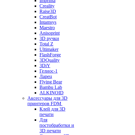
Imprinta
Creality
Raise3D
CreatBot
Intamsys
Maestro
Anisoprint
3D ручки
Total Z
Ultimaker
FlashForge
3DQuality
3DiY
Гелиос-1
Ларец
Flying Bear
Bambu Lab
ALKINOID
Аксессуары для 3D
принтеров FDM
Клей для 3D
печати
Для
постобработки и
3D печати