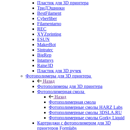
Пластик для 3D принтера
ТриДЭшники
BestFilament
Cyberfiber
Filamentarno
REC
XYZprinting
ESUN
MakerBot
Sintratec
BigRep
Intamsys
Raise3D
Пластик для 3D ручек
Фотополимеры для 3D принтера
Назад
Фотополимеры для 3D принтера
Фотополимерная смола
Назад
Фотополимерная смола
Фотополимерные смолы HARZ Labs
Фотополимерные смолы 3DSLA.RU
Фотополимерные смолы Gorky Liquid
Картриджи с фотополимером для 3D
принтеров Formlabs