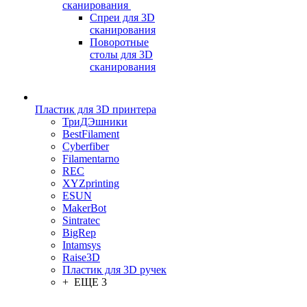
сканирования
Спреи для 3D
сканирования
Поворотные
столы для 3D
сканирования
Пластик для 3D принтера
ТриДЭшники
BestFilament
Cyberfiber
Filamentarno
REC
XYZprinting
ESUN
MakerBot
Sintratec
BigRep
Intamsys
Raise3D
Пластик для 3D ручек
+ ЕЩЕ 3