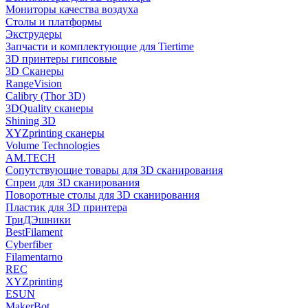
Мониторы качества воздуха
Столы и платформы
Экструдеры
Запчасти и комплектующие для Tiertime
3D принтеры гипсовые
3D Сканеры
RangeVision
Calibry (Thor 3D)
3DQuality сканеры
Shining 3D
XYZprinting сканеры
Volume Technologies
AM.TECH
Сопутствующие товары для 3D сканирования
Спреи для 3D сканирования
Поворотные столы для 3D сканирования
Пластик для 3D принтера
ТриДЭшники
BestFilament
Cyberfiber
Filamentarno
REC
XYZprinting
ESUN
MakerBot