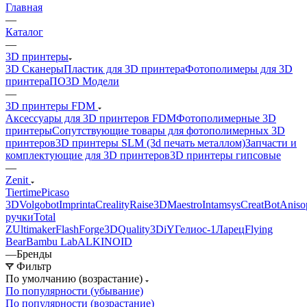
Главная
—
Каталог
—
3D принтеры
3D Сканеры
Пластик для 3D принтера
Фотополимеры для 3D
принтера
ПО
3D Модели
—
3D принтеры FDM
Аксессуары для 3D принтеров FDM
Фотополимерные 3D
принтеры
Сопутствующие товары для фотополимерных 3D
принтеров
3D принтеры SLM (3d печать металлом)
Запчасти и
комплектующие для 3D принтеров
3D принтеры гипсовые
—
Zenit
Tiertime
Picaso
3D
Volgobot
Imprinta
Creality
Raise3D
Maestro
Intamsys
CreatBot
Aniso
ручки
Total
Z
Ultimaker
FlashForge
3DQuality
3DiY
Гелиос-1
Ларец
Flying
Bear
Bambu Lab
ALKINOID
—
Бренды
Фильтр
По умолчанию (возрастание)
По популярности (убывание)
По популярности (возрастание)