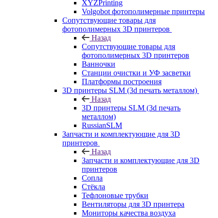
XYZPrinting
Volgobot фотополимерные принтеры
Сопутствующие товары для
фотополимерных 3D принтеров
Назад
Сопутствующие товары для
фотополимерных 3D принтеров
Ванночки
Станции очистки и УФ засветки
Платформы построения
3D принтеры SLM (3d печать металлом)
Назад
3D принтеры SLM (3d печать
металлом)
RussianSLM
Запчасти и комплектующие для 3D
принтеров
Назад
Запчасти и комплектующие для 3D
принтеров
Сопла
Cтёкла
Тефлоновые трубки
Вентиляторы для 3D принтера
Мониторы качества воздуха