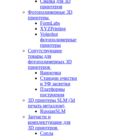
Смазка для 3D
принтеров
Фотополимерные 3D
принтеры
FormLabs
XYZPrinting
Volgobot
фотополимерные
принтеры
Сопутствующие
товары для
фотополимерных 3D
принтеров
Ванночки
Станции очистки
и УФ засветки
Платформы
построения
3D принтеры SLM (3d
печать металлом)
RussianSLM
Запчасти и
комплектующие для
3D принтеров
Сопла