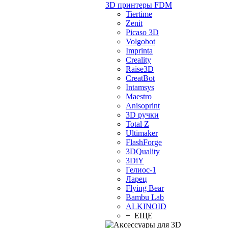
3D принтеры FDM
Tiertime
Zenit
Picaso 3D
Volgobot
Imprinta
Creality
Raise3D
CreatBot
Intamsys
Maestro
Anisoprint
3D ручки
Total Z
Ultimaker
FlashForge
3DQuality
3DiY
Гелиос-1
Ларец
Flying Bear
Bambu Lab
ALKINOID
+ ЕЩЕ