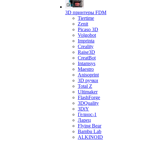
3D принтеры FDM
Tiertime
Zenit
Picaso 3D
Volgobot
Imprinta
Creality
Raise3D
CreatBot
Intamsys
Maestro
Anisoprint
3D ручки
Total Z
Ultimaker
FlashForge
3DQuality
3DiY
Гелиос-1
Ларец
Flying Bear
Bambu Lab
ALKINOID