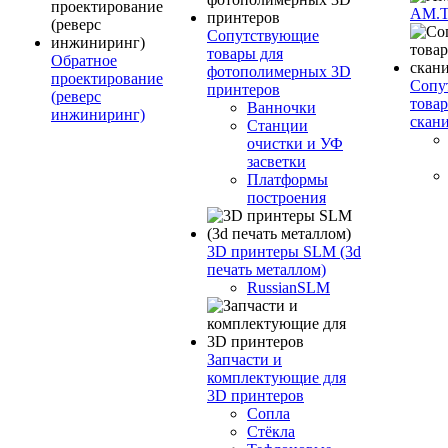
AM.
Сопутствующие
товары для
Обратное
фотополимерных 3D
проектирование
Сопу
принтеров
(реверс
това
Ванночки
инжиниринг)
скан
Станции
очистки и УФ
засветки
Платформы
построения
3D принтеры SLM (3d
печать металлом)
RussianSLM
Запчасти и
комплектующие для
3D принтеров
Сопла
Cтёкла