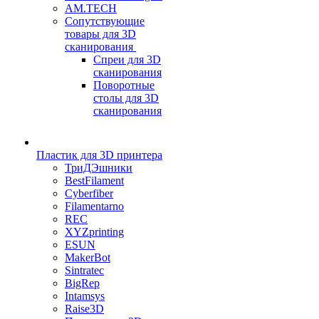
AM.TECH
Сопутствующие
товары для 3D
сканирования
Спреи для 3D
сканирования
Поворотные
столы для 3D
сканирования
Пластик для 3D принтера
ТриДЭшники
BestFilament
Cyberfiber
Filamentarno
REC
XYZprinting
ESUN
MakerBot
Sintratec
BigRep
Intamsys
Raise3D