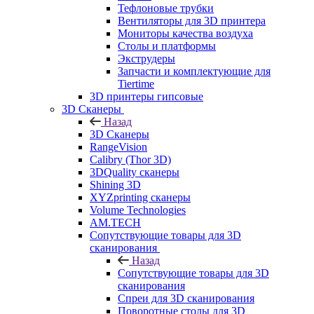
Тефлоновые трубки
Вентиляторы для 3D принтера
Мониторы качества воздуха
Столы и платформы
Экструдеры
Запчасти и комплектующие для
Tiertime
3D принтеры гипсовые
3D Сканеры
Назад
3D Сканеры
RangeVision
Calibry (Thor 3D)
3DQuality сканеры
Shining 3D
XYZprinting сканеры
Volume Technologies
AM.TECH
Сопутствующие товары для 3D
сканирования
Назад
Сопутствующие товары для 3D
сканирования
Спреи для 3D сканирования
Поворотные столы для 3D