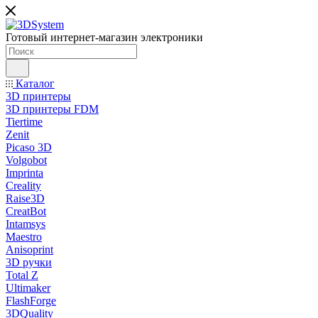
Готовый интернет-магазин электроники
Каталог
3D принтеры
3D принтеры FDM
Tiertime
Zenit
Picaso 3D
Volgobot
Imprinta
Creality
Raise3D
CreatBot
Intamsys
Maestro
Anisoprint
3D ручки
Total Z
Ultimaker
FlashForge
3DQuality