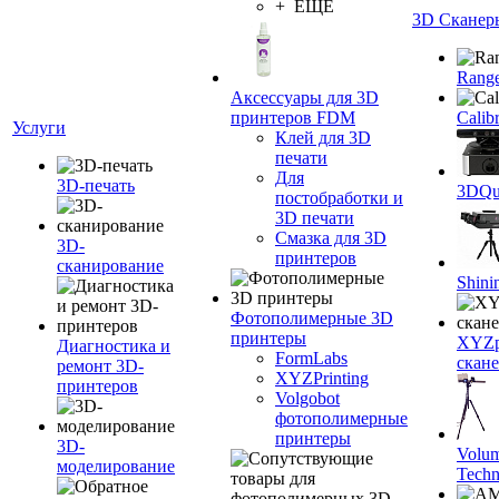
+ ЕЩЕ
3D Сканер
Range
Аксессуары для 3D
принтеров FDM
Calib
Услуги
Клей для 3D
печати
Для
3D-печать
3DQua
постобработки и
3D печати
Смазка для 3D
3D-
принтеров
сканирование
Shini
Фотополимерные 3D
принтеры
XYZpr
Диагностика и
FormLabs
скан
ремонт 3D-
XYZPrinting
принтеров
Volgobot
фотополимерные
принтеры
3D-
Volu
моделирование
Techn