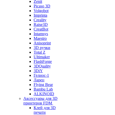
Zenit
Picaso 3D
Volgobot
Imprinta
Creality
Raise3D
CreatBot
Intamsys
Maestro
Anisoprint
3D ручки
Total Z
Ultimaker
FlashForge
3DQuality
3DiY
Гелиос-1
Ларец
Flying Bear
Bambu Lab
ALKINOID
Аксессуары для 3D
принтеров FDM
Клей для 3D
печати