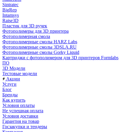
Sintratec
BigRep
Intamsys
Raise3D
Пластик для 3D ручек
Фотополимеры для 3D принтера
Фотополимерная смола
Фотополимерные смолы HARZ Labs
Фотополимерные смолы 3DSLA.RU
Фотополимерные смолы Gorky Liquid
Картриджи с фотополимером для 3D принтеров Formlabs
ПО
3D Модели
Тестовые модели
Акции
Услуги
Блог
Бренды
Как купить
Условия оплаты
Не успешная оплата
Условия доставки
Гарантия на товар
Госзакупки и тендеры
Компания