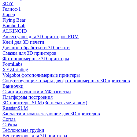
3DiY
Гелиос-1
Ларец
Flying Bear
Bambu Lab
ALKINOID
Аксессуары для 3D принтеров FDM
Клей для 3D печати
Для постобработки и 3D печати
Смазка для 3D принтеров
Фотополимерные 3D принтеры
FormLabs
XYZPrinting
Volgobot фотополимерные принтеры
Сопутствующие товары для фотополимерных 3D принтеров
Ванночки
Станции очистки и УФ засветки
Платформы построения
3D принтеры SLM (3d печать металлом)
RussianSLM
Запчасти и комплектующие для 3D принтеров
Сопла
Cтёкла
Тефлоновые трубки
Вентиляторы для 3D принтера