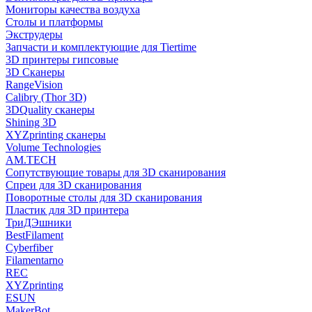
Мониторы качества воздуха
Столы и платформы
Экструдеры
Запчасти и комплектующие для Tiertime
3D принтеры гипсовые
3D Сканеры
RangeVision
Calibry (Thor 3D)
3DQuality сканеры
Shining 3D
XYZprinting сканеры
Volume Technologies
AM.TECH
Сопутствующие товары для 3D сканирования
Спреи для 3D сканирования
Поворотные столы для 3D сканирования
Пластик для 3D принтера
ТриДЭшники
BestFilament
Cyberfiber
Filamentarno
REC
XYZprinting
ESUN
MakerBot