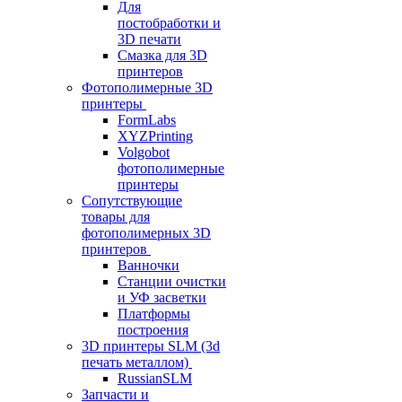
Для
постобработки и
3D печати
Смазка для 3D
принтеров
Фотополимерные 3D
принтеры
FormLabs
XYZPrinting
Volgobot
фотополимерные
принтеры
Сопутствующие
товары для
фотополимерных 3D
принтеров
Ванночки
Станции очистки
и УФ засветки
Платформы
построения
3D принтеры SLM (3d
печать металлом)
RussianSLM
Запчасти и