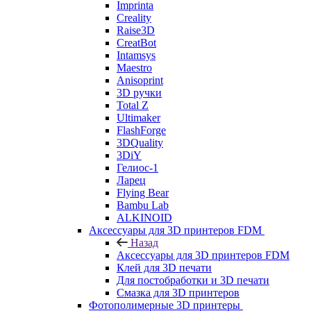
Imprinta
Creality
Raise3D
CreatBot
Intamsys
Maestro
Anisoprint
3D ручки
Total Z
Ultimaker
FlashForge
3DQuality
3DiY
Гелиос-1
Ларец
Flying Bear
Bambu Lab
ALKINOID
Аксессуары для 3D принтеров FDM
Назад
Аксессуары для 3D принтеров FDM
Клей для 3D печати
Для постобработки и 3D печати
Смазка для 3D принтеров
Фотополимерные 3D принтеры