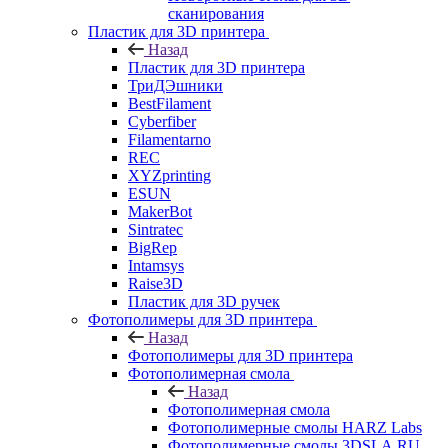
сканирования
Пластик для 3D принтера
Назад
Пластик для 3D принтера
ТриДЭшники
BestFilament
Cyberfiber
Filamentarno
REC
XYZprinting
ESUN
MakerBot
Sintratec
BigRep
Intamsys
Raise3D
Пластик для 3D ручек
Фотополимеры для 3D принтера
Назад
Фотополимеры для 3D принтера
Фотополимерная смола
Назад
Фотополимерная смола
Фотополимерные смолы HARZ Labs
Фотополимерные смолы 3DSLA.RU