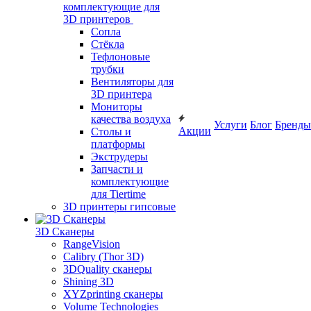
комплектующие для
3D принтеров
Сопла
Cтёкла
Тефлоновые
трубки
Вентиляторы для
3D принтера
Мониторы
качества воздуха
Услуги
Блог
Бренды
Акции
Столы и
платформы
Экструдеры
Запчасти и
комплектующие
для Tiertime
3D принтеры гипсовые
3D Сканеры
RangeVision
Calibry (Thor 3D)
3DQuality сканеры
Shining 3D
XYZprinting сканеры
Volume Technologies