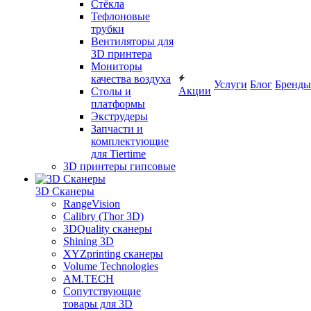
Cтёкла
Тефлоновые
трубки
Вентиляторы для
3D принтера
Мониторы
качества воздуха
Услуги
Блог
Бренды
Акции
Столы и
платформы
Экструдеры
Запчасти и
комплектующие
для Tiertime
3D принтеры гипсовые
3D Сканеры
RangeVision
Calibry (Thor 3D)
3DQuality сканеры
Shining 3D
XYZprinting сканеры
Volume Technologies
AM.TECH
Сопутствующие
товары для 3D