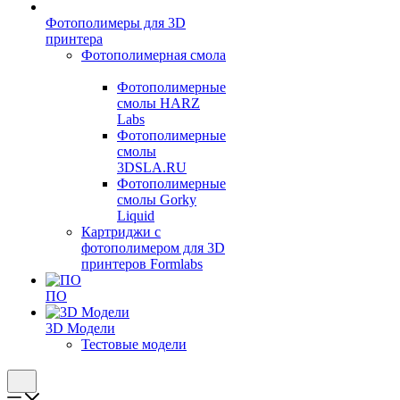
Фотополимеры для 3D
принтера
Фотополимерная смола
Фотополимерные
смолы HARZ
Labs
Фотополимерные
смолы
3DSLA.RU
Фотополимерные
смолы Gorky
Liquid
Картриджи с
фотополимером для 3D
принтеров Formlabs
ПО
3D Модели
Тестовые модели