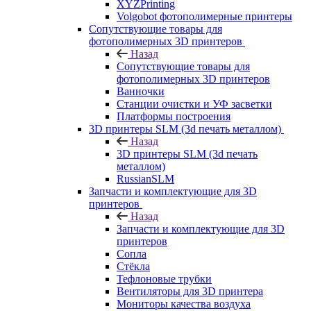
XYZPrinting
Volgobot фотополимерные принтеры
Сопутствующие товары для
фотополимерных 3D принтеров
Назад
Сопутствующие товары для
фотополимерных 3D принтеров
Ванночки
Станции очистки и УФ засветки
Платформы построения
3D принтеры SLM (3d печать металлом)
Назад
3D принтеры SLM (3d печать
металлом)
RussianSLM
Запчасти и комплектующие для 3D
принтеров
Назад
Запчасти и комплектующие для 3D
принтеров
Сопла
Cтёкла
Тефлоновые трубки
Вентиляторы для 3D принтера
Мониторы качества воздуха