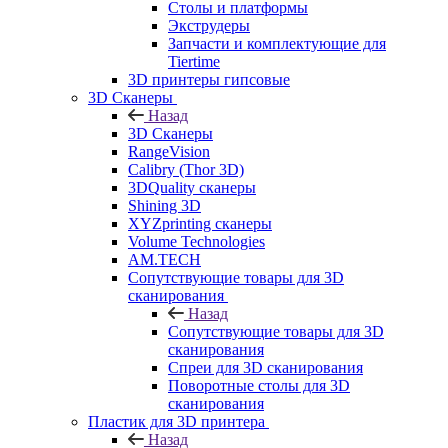
Столы и платформы
Экструдеры
Запчасти и комплектующие для
Tiertime
3D принтеры гипсовые
3D Сканеры
Назад
3D Сканеры
RangeVision
Calibry (Thor 3D)
3DQuality сканеры
Shining 3D
XYZprinting сканеры
Volume Technologies
AM.TECH
Сопутствующие товары для 3D
сканирования
Назад
Сопутствующие товары для 3D
сканирования
Спреи для 3D сканирования
Поворотные столы для 3D
сканирования
Пластик для 3D принтера
Назад