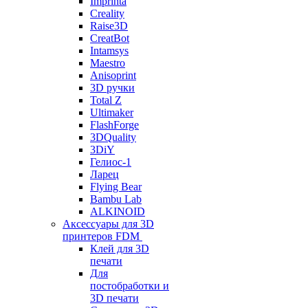
Imprinta
Creality
Raise3D
CreatBot
Intamsys
Maestro
Anisoprint
3D ручки
Total Z
Ultimaker
FlashForge
3DQuality
3DiY
Гелиос-1
Ларец
Flying Bear
Bambu Lab
ALKINOID
Аксессуары для 3D
принтеров FDM
Клей для 3D
печати
Для
постобработки и
3D печати