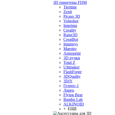
3D принтеры FDM
Tiertime
Zenit
Picaso 3D
Volgobot
Imprinta
Creality
Raise3D
CreatBot
Intamsys
Maestro
Anisoprint
3D ручки
Total Z
Ultimaker
FlashForge
3DQuality
3DiY
Гелиос-1
Ларец
Flying Bear
Bambu Lab
ALKINOID
+ ЕЩЕ