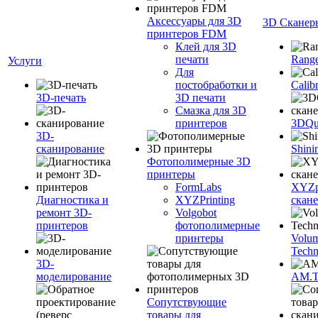
Аксессуары для 3D
3D Сканер
принтеров FDM
Клей для 3D
печати
Range
Услуги
Для
постобработки и
Calib
3D-печать
3D печати
Смазка для 3D
принтеров
3DQua
3D-
сканирование
Shini
Фотополимерные 3D
принтеры
FormLabs
XYZpr
Диагностика и
XYZPrinting
скан
ремонт 3D-
Volgobot
принтеров
фотополимерные
принтеры
Volu
Techn
3D-
моделирование
AM.
Сопутствующие
товары для