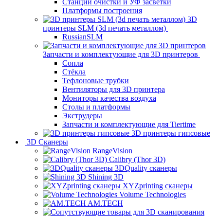
Станции очистки и УФ засветки
Платформы построения
3D
принтеры SLM (3d печать металлом)
RussianSLM
Запчасти и комплектующие для 3D принтеров
Сопла
Cтёкла
Тефлоновые трубки
Вентиляторы для 3D принтера
Мониторы качества воздуха
Столы и платформы
Экструдеры
Запчасти и комплектующие для Tiertime
3D принтеры гипсовые
3D Сканеры
RangeVision
Calibry (Thor 3D)
3DQuality сканеры
Shining 3D
XYZprinting сканеры
Volume Technologies
AM.TECH