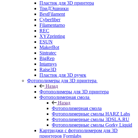
Пластик для 3D принтера
ТриДЭшники
BestFilament
Cyberfiber
Filamentarno
REC
XYZprinting
ESUN
MakerBot
Sintratec
BigRep
Intamsys
Raise3D
Пластик для 3D ручек
Фотополимеры для 3D принтера
Назад
Фотополимеры для 3D принтера
Фотополимерная смола
Назад
Фотополимерная смола
Фотополимерные смолы HARZ Labs
Фотополимерные смолы 3DSLA.RU
Фотополимерные смолы Gorky Liquid
Картриджи с фотополимером для 3D
принтеров Formlabs