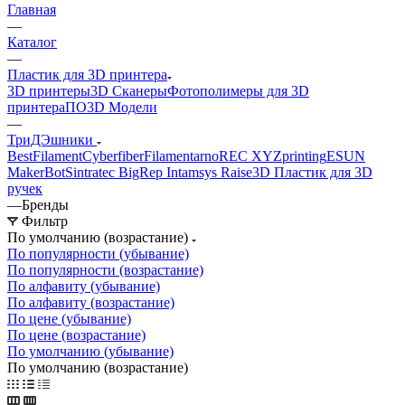
Главная
—
Каталог
—
Пластик для 3D принтера
3D принтеры
3D Сканеры
Фотополимеры для 3D
принтера
ПО
3D Модели
—
ТриДЭшники
BestFilament
Cyberfiber
Filamentarno
REC
XYZprinting
ESUN
MakerBot
Sintratec
BigRep
Intamsys
Raise3D
Пластик для 3D
ручек
—
Бренды
Фильтр
По умолчанию (возрастание)
По популярности (убывание)
По популярности (возрастание)
По алфавиту (убывание)
По алфавиту (возрастание)
По цене (убывание)
По цене (возрастание)
По умолчанию (убывание)
По умолчанию (возрастание)