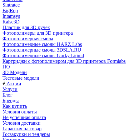
Sintratec
BigRep
Intamsys
Raise3D
Пластик для 3D ручек
Фотополимеры для 3D принтера
Фотополимерная смола
Фотополимерные смолы HARZ Labs
Фотополимерные смолы 3DSLA.RU
Фотополимерные смолы Gorky Liquid
Картриджи с фотополимером для 3D принтеров Formlabs
ПО
3D Модели
Тестовые модели
Акции
Услуги
Блог
Бренды
Как купить
Условия оплаты
Не успешная оплата
Условия доставки
Гарантия на товар
Госзакупки и тендеры
Компания