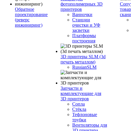
фотополимерных 3D
Сопу
Обратное
принтеров
това
проектирование
Ванночки
скан
(реверс
Станции
инжиниринг)
очистки и УФ
засветки
Платформы
построения
3D принтеры SLM (3d
печать металлом)
RussianSLM
Запчасти и
комплектующие для
3D принтеров
Сопла
Cтёкла
Тефлоновые
трубки
Вентиляторы для
3D принтера