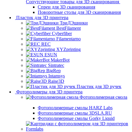
Сопутствующие товары для 3D сканирования
Спреи для 3D сканирования
Поворотные столы для 3D сканирования
Пластик для 3D принтера
ТриДЭшники
BestFilament
Cyberfiber
Filamentarno
REC
XYZprinting
ESUN
MakerBot
Sintratec
BigRep
Intamsys
Raise3D
Пластик для 3D ручек
Фотополимеры для 3D принтера
Фотополимерная смола
Фотополимерные смолы HARZ Labs
Фотополимерные смолы 3DSLA.RU
Фотополимерные смолы Gorky Liquid