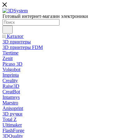
Готовый интернет-магазин электроники
Каталог
3D принтеры
3D принтеры FDM
Tiertime
Zenit
Picaso 3D
Volgobot
Imprinta
Creality
Raise3D
CreatBot
Intamsys
Maestro
Anisoprint
3D ручки
Total Z
Ultimaker
FlashForge
3DQuality