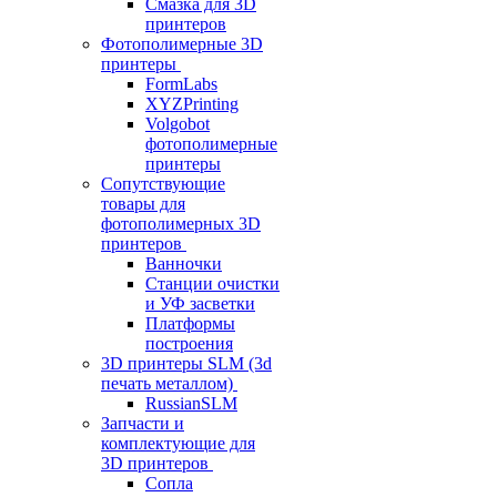
Смазка для 3D
принтеров
Фотополимерные 3D
принтеры
FormLabs
XYZPrinting
Volgobot
фотополимерные
принтеры
Сопутствующие
товары для
фотополимерных 3D
принтеров
Ванночки
Станции очистки
и УФ засветки
Платформы
построения
3D принтеры SLM (3d
печать металлом)
RussianSLM
Запчасти и
комплектующие для
3D принтеров
Сопла