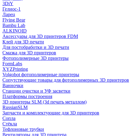
3DiY
Гелиос-1
Ларец
Flying Bear
Bambu Lab
ALKINOID
Аксессуары для 3D принтеров FDM
Клей для 3D печати
Для постобработки и 3D печати
Смазка для 3D принтеров
Фотополимерные 3D принтеры
FormLabs
XYZPrinting
Volgobot фотополимерные принтеры
Сопутствующие товары для фотополимерных 3D принтеров
Ванночки
Станции очистки и УФ засветки
Платформы построения
3D принтеры SLM (3d печать металлом)
RussianSLM
Запчасти и комплектующие для 3D принтеров
Сопла
Cтёкла
Тефлоновые трубки
Вентиляторы для 3D принтера