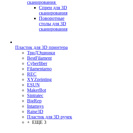
сканирования
Спреи для 3D
сканирования
Поворотные
столы для 3D
сканирования
Пластик для 3D принтера
ТриДЭшники
BestFilament
Cyberfiber
Filamentarno
REC
XYZprinting
ESUN
MakerBot
Sintratec
BigRep
Intamsys
Raise3D
Пластик для 3D ручек
+ ЕЩЕ 3