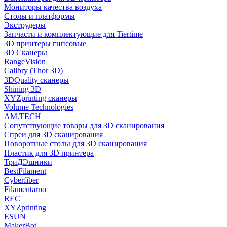
Мониторы качества воздуха
Столы и платформы
Экструдеры
Запчасти и комплектующие для Tiertime
3D принтеры гипсовые
3D Сканеры
RangeVision
Calibry (Thor 3D)
3DQuality сканеры
Shining 3D
XYZprinting сканеры
Volume Technologies
AM.TECH
Сопутствующие товары для 3D сканирования
Спреи для 3D сканирования
Поворотные столы для 3D сканирования
Пластик для 3D принтера
ТриДЭшники
BestFilament
Cyberfiber
Filamentarno
REC
XYZprinting
ESUN
MakerBot