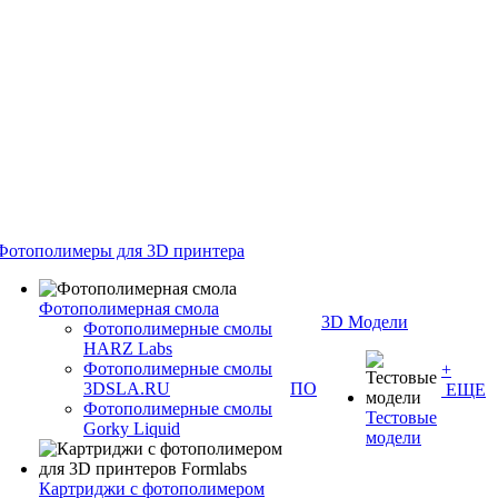
Фотополимеры для 3D принтера
Фотополимерная смола
3D Модели
Фотополимерные смолы
HARZ Labs
Фотополимерные смолы
+
3DSLA.RU
ПО
ЕЩЕ
Фотополимерные смолы
Тестовые
Gorky Liquid
модели
Картриджи с фотополимером