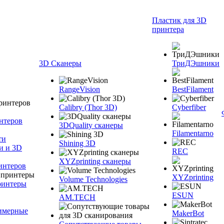
Пластик для 3D
принтера
3D Сканеры
ТриДЭшники
RangeVision
BestFilament
Calibry (Thor 3D)
Cyberfiber
нтеров
3DQuality сканеры
Filamentarno
ти
Shining 3D
и и 3D
REC
XYZprinting сканеры
интеров
XYZprinting
Volume Technologies
ринтеры
ESUN
AM.TECH
лимерные
MakerBot