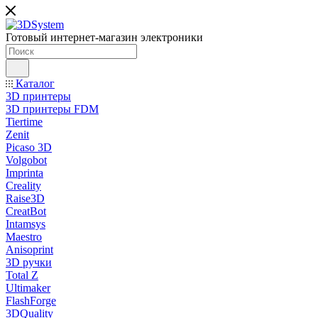
Готовый интернет-магазин электроники
Каталог
3D принтеры
3D принтеры FDM
Tiertime
Zenit
Picaso 3D
Volgobot
Imprinta
Creality
Raise3D
CreatBot
Intamsys
Maestro
Anisoprint
3D ручки
Total Z
Ultimaker
FlashForge
3DQuality