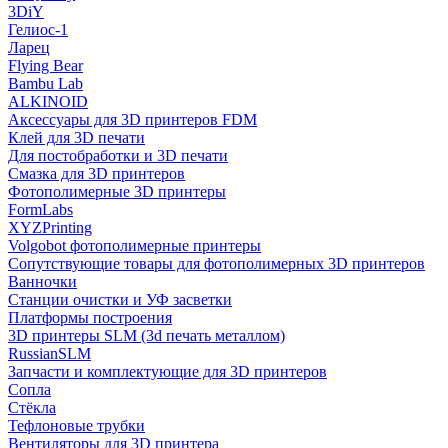
3DiY
Гелиос-1
Ларец
Flying Bear
Bambu Lab
ALKINOID
Аксессуары для 3D принтеров FDM
Клей для 3D печати
Для постобработки и 3D печати
Смазка для 3D принтеров
Фотополимерные 3D принтеры
FormLabs
XYZPrinting
Volgobot фотополимерные принтеры
Сопутствующие товары для фотополимерных 3D принтеров
Ванночки
Станции очистки и УФ засветки
Платформы построения
3D принтеры SLM (3d печать металлом)
RussianSLM
Запчасти и комплектующие для 3D принтеров
Сопла
Cтёкла
Тефлоновые трубки
Вентиляторы для 3D принтера