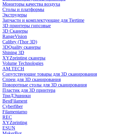
Мониторы качества воздуха
Столы и платформы
Экструдеры
Запчасти и комплектующие для Tiertime
3D принтеры гипсовые
3D Сканеры
RangeVision
Calibry (Thor 3D)
3DQuality сканеры
Shining 3D
XYZprinting сканеры
Volume Technologies
AM.TECH
Сопутствующие товары для 3D сканирования
Спреи для 3D сканирования
Поворотные столы для 3D сканирования
Пластик для 3D принтера
ТриДЭшники
BestFilament
Cyberfiber
Filamentarno
REC
XYZprinting
ESUN
MakerBot