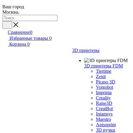
Ваш город
Москва
Сравнение
0
Избранные товары
0
Корзина
0
3D принтеры
3D принтеры FDM
Tiertime
Zenit
Picaso 3D
Volgobot
Imprinta
Creality
Raise3D
CreatBot
Intamsys
Maestro
Anisoprint
3D ручки