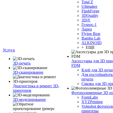
Total Z
Ultimaker
FlashForge
3DQuality
3DiY
Гелиос-1
Ларец
Flying Bear
Bambu Lab
ALKINOID
+ ЕЩЕ
Услуги
Аксессуары для 3D при
3D-печать
FDM
Клей для 3D печа
3D-сканирование
Для постобработк
печати
Смазка для 3D пр
Диагностика и ремонт 3D-
принтеров
Фотополимерные 3D п
FormLabs
3D-моделирование
XYZPrinting
Volgobot фотопо
принтеры