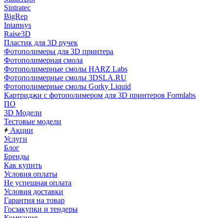
Sintratec
BigRep
Intamsys
Raise3D
Пластик для 3D ручек
Фотополимеры для 3D принтера
Фотополимерная смола
Фотополимерные смолы HARZ Labs
Фотополимерные смолы 3DSLA.RU
Фотополимерные смолы Gorky Liquid
Картриджи с фотополимером для 3D принтеров Formlabs
ПО
3D Модели
Тестовые модели
Акции
Услуги
Блог
Бренды
Как купить
Условия оплаты
Не успешная оплата
Условия доставки
Гарантия на товар
Госзакупки и тендеры
Компания