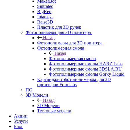
MakerBot
Sintratec
BigRep
Intamsys
Raise3D
Пластик для 3D ручек
Фотополимеры для 3D принтера
Назад
Фотополимеры для 3D принтера
Фотополимерная смола
Назад
Фотополимерная смола
Фотополимерные смолы HARZ Labs
Фотополимерные смолы 3DSLA.RU
Фотополимерные смолы Gorky Liquid
Картриджи с фотополимером для 3D
принтеров Formlabs
ПО
3D Модели
Назад
3D Модели
Тестовые модели
Акции
Услуги
Блог