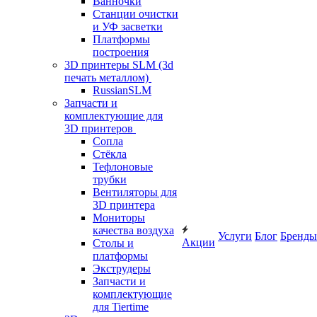
Ванночки
Станции очистки
и УФ засветки
Платформы
построения
3D принтеры SLM (3d
печать металлом)
RussianSLM
Запчасти и
комплектующие для
3D принтеров
Сопла
Cтёкла
Тефлоновые
трубки
Вентиляторы для
3D принтера
Мониторы
качества воздуха
Услуги
Блог
Бренды
Акции
Столы и
платформы
Экструдеры
Запчасти и
комплектующие
для Tiertime