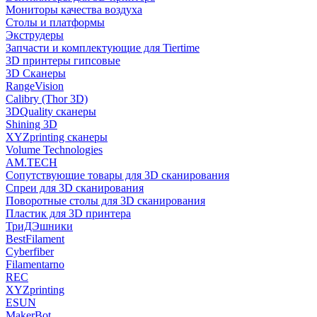
Мониторы качества воздуха
Столы и платформы
Экструдеры
Запчасти и комплектующие для Tiertime
3D принтеры гипсовые
3D Сканеры
RangeVision
Calibry (Thor 3D)
3DQuality сканеры
Shining 3D
XYZprinting сканеры
Volume Technologies
AM.TECH
Сопутствующие товары для 3D сканирования
Спреи для 3D сканирования
Поворотные столы для 3D сканирования
Пластик для 3D принтера
ТриДЭшники
BestFilament
Cyberfiber
Filamentarno
REC
XYZprinting
ESUN
MakerBot