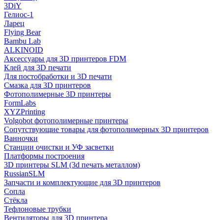
3DiY
Гелиос-1
Ларец
Flying Bear
Bambu Lab
ALKINOID
Аксессуары для 3D принтеров FDM
Клей для 3D печати
Для постобработки и 3D печати
Смазка для 3D принтеров
Фотополимерные 3D принтеры
FormLabs
XYZPrinting
Volgobot фотополимерные принтеры
Сопутствующие товары для фотополимерных 3D принтеров
Ванночки
Станции очистки и УФ засветки
Платформы построения
3D принтеры SLM (3d печать металлом)
RussianSLM
Запчасти и комплектующие для 3D принтеров
Сопла
Cтёкла
Тефлоновые трубки
Вентиляторы для 3D принтера