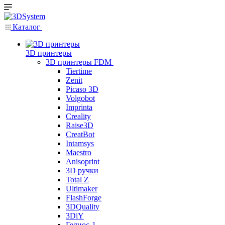
Каталог
3D принтеры
3D принтеры FDM
Tiertime
Zenit
Picaso 3D
Volgobot
Imprinta
Creality
Raise3D
CreatBot
Intamsys
Maestro
Anisoprint
3D ручки
Total Z
Ultimaker
FlashForge
3DQuality
3DiY
Гелиос-1