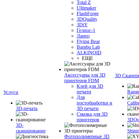
Total Z
Ultimaker
FlashForge
3DQuality
3DiY
Гелиос-1
Ларец
Flying Bear
Bambu Lab
ALKINOID
+ ЕЩЕ
Аксессуары для 3D
3D Сканер
принтеров FDM
Клей для 3D
печати
Range
Услуги
Для
постобработки и
Calib
3D-печать
3D печати
Смазка для 3D
принтеров
3DQua
3D-
сканирование
Shini
Фотополимерные 3D