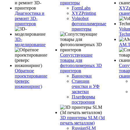
принтеры
FormLabs
XYZpr
Диагностика и
XYZPrinting
скан
ремонт 3D-
Volgobot
принтеров
фотополимерные
принтеры
Volu
Techn
3D-
моделирование
AM.
Сопутствующие
товары для
фотополимерных 3D
Сопу
Обратное
принтеров
това
проектирование
Ванночки
скан
(реверс
Станции
инжиниринг)
очистки и УФ
засветки
Платформы
построения
3D принтеры SLM (3d
печать металлом)
RussianSLM