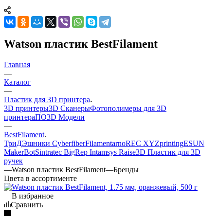
Watson пластик BestFilament
Главная
—
Каталог
—
Пластик для 3D принтера
3D принтеры
3D Сканеры
Фотополимеры для 3D
принтера
ПО
3D Модели
—
BestFilament
ТриДЭшники
Cyberfiber
Filamentarno
REC
XYZprinting
ESUN
MakerBot
Sintratec
BigRep
Intamsys
Raise3D
Пластик для 3D
ручек
—
Watson пластик BestFilament
—
Бренды
Цвета в ассортименте
В избранное
Сравнить