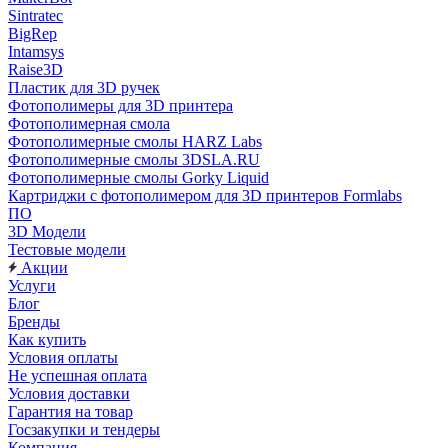
Sintratec
BigRep
Intamsys
Raise3D
Пластик для 3D ручек
Фотополимеры для 3D принтера
Фотополимерная смола
Фотополимерные смолы HARZ Labs
Фотополимерные смолы 3DSLA.RU
Фотополимерные смолы Gorky Liquid
Картриджи с фотополимером для 3D принтеров Formlabs
ПО
3D Модели
Тестовые модели
Акции
Услуги
Блог
Бренды
Как купить
Условия оплаты
Не успешная оплата
Условия доставки
Гарантия на товар
Госзакупки и тендеры
Компания