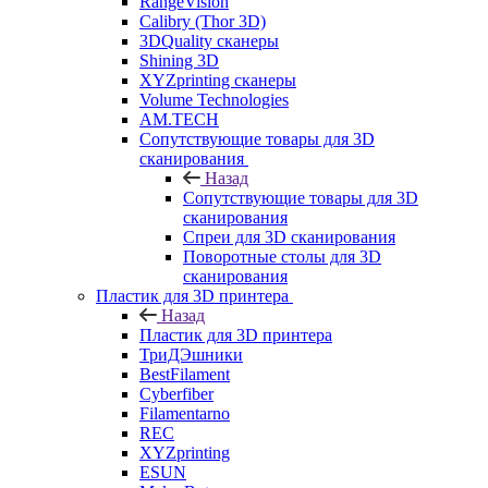
RangeVision
Calibry (Thor 3D)
3DQuality сканеры
Shining 3D
XYZprinting сканеры
Volume Technologies
AM.TECH
Сопутствующие товары для 3D
сканирования
Назад
Сопутствующие товары для 3D
сканирования
Спреи для 3D сканирования
Поворотные столы для 3D
сканирования
Пластик для 3D принтера
Назад
Пластик для 3D принтера
ТриДЭшники
BestFilament
Cyberfiber
Filamentarno
REC
XYZprinting
ESUN