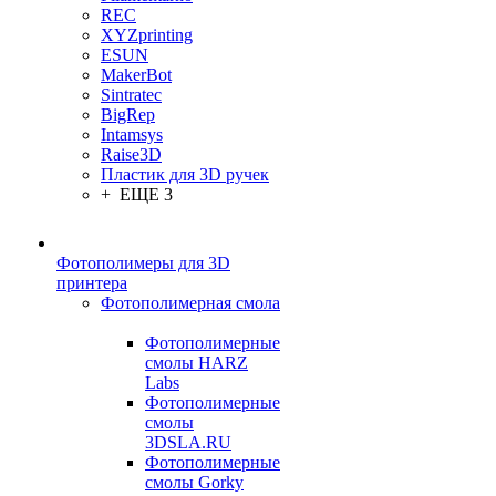
REC
XYZprinting
ESUN
MakerBot
Sintratec
BigRep
Intamsys
Raise3D
Пластик для 3D ручек
+ ЕЩЕ 3
Фотополимеры для 3D
принтера
Фотополимерная смола
Фотополимерные
смолы HARZ
Labs
Фотополимерные
смолы
3DSLA.RU
Фотополимерные
смолы Gorky