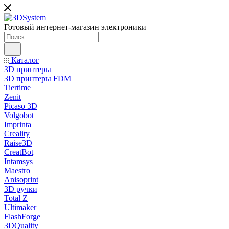
Готовый интернет-магазин электроники
Каталог
3D принтеры
3D принтеры FDM
Tiertime
Zenit
Picaso 3D
Volgobot
Imprinta
Creality
Raise3D
CreatBot
Intamsys
Maestro
Anisoprint
3D ручки
Total Z
Ultimaker
FlashForge
3DQuality