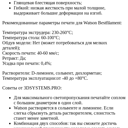
Глянцевая блестящая поверхность;
Гибкий: низкая жесткость при малой толщине,
выдерживает большие деформации на изгиб.
Рекомендованные параметры печати для Watson Bestfilament:
Температура экструдера: 230-260°С;
Температура стола: 60-100°С;
Обдув модели: Нет (может потребоваться для мелких
деталей);
Скорость печати: 40-60 мм/с;
Ретракт: Да;
Усадка при печати: 0,4%;
Растворители: D-лимонен, сольвент, дихлорметан;
Температура эксплуатации:от -40 до +80°С.
Советы от 3DSYSTEMS.PRO:
Для максимального светопропускания печатайте соплом
с большим диаметром в один слой.
Watson растворяется в сольвенте и лимонене. Если
слегка сбрызнуть деталь растворителем, слоистость
станет менее заметной.
Комбинация двух способов: так вы сможете достичь