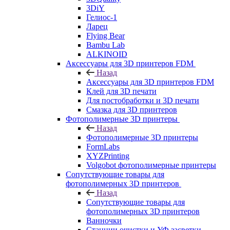
3DiY
Гелиос-1
Ларец
Flying Bear
Bambu Lab
ALKINOID
Аксессуары для 3D принтеров FDM
Назад
Аксессуары для 3D принтеров FDM
Клей для 3D печати
Для постобработки и 3D печати
Смазка для 3D принтеров
Фотополимерные 3D принтеры
Назад
Фотополимерные 3D принтеры
FormLabs
XYZPrinting
Volgobot фотополимерные принтеры
Сопутствующие товары для
фотополимерных 3D принтеров
Назад
Сопутствующие товары для
фотополимерных 3D принтеров
Ванночки
Станции очистки и УФ засветки