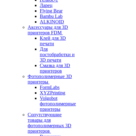
Ларец
Flying Bear
Bambu Lab
ALKINOID
Аксессуары для 3D
принтеров FDM
Клей для 3D
печати
Для
постобработки и
3D печати
Смазка для 3D
принтеров
Фотополимерные 3D
принтеры
FormLabs
XYZPrinting
Volgobot
фотополимерные
принтеры
Сопутствующие
товары для
фотополимерных 3D
принтеров