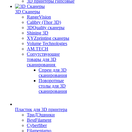
3D принтеры гипсовые
3D Сканеры
RangeVision
Calibry (Thor 3D)
3DQuality сканеры
Shining 3D
XYZprinting сканеры
Volume Technologies
AM.TECH
Сопутствующие
товары для 3D
сканирования
Спреи для 3D
сканирования
Поворотные
столы для 3D
сканирования
Пластик для 3D принтера
ТриДЭшники
BestFilament
Cyberfiber
Filamentarno