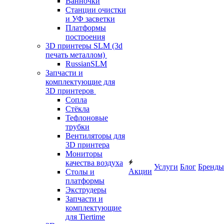
Ванночки
Станции очистки
и УФ засветки
Платформы
построения
3D принтеры SLM (3d
печать металлом)
RussianSLM
Запчасти и
комплектующие для
3D принтеров
Сопла
Cтёкла
Тефлоновые
трубки
Вентиляторы для
3D принтера
Мониторы
качества воздуха
Услуги
Блог
Бренды
Акции
Столы и
платформы
Экструдеры
Запчасти и
комплектующие
для Tiertime