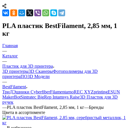
PLA пластик BestFilament, 2,85 мм, 1
кг
Главная
—
Каталог
—
Пластик для 3D принтера
3D принтеры
3D Сканеры
Фотополимеры для 3D
принтера
ПО
3D Модели
—
BestFilament
ТриДЭшники
Cyberfiber
Filamentarno
REC
XYZprinting
ESUN
MakerBot
Sintratec
BigRep
Intamsys
Raise3D
Пластик для 3D
ручек
—
PLA пластик BestFilament, 2,85 мм, 1 кг
—
Бренды
Цвета в ассортименте
В избранное