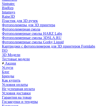
Sintratec
BigRep
Intamsys
Raise3D
Пластик для 3D ручек
Фотополимеры для 3D принтера
Фотополимерная смола
Фотополимерные смолы HARZ Labs
Фотополимерные смолы 3DSLA.RU
Фотополимерные смолы Gorky Liquid
Картриджи с фотополимером для 3D принтеров Formlabs
ПО
3D Модели
Тестовые модели
Акции
Услуги
Блог
Бренды
Как купить
Условия оплаты
Не успешная оплата
Условия доставки
Гарантия на товар
Госзакупки и тендеры
Компания