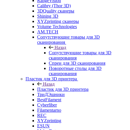
RangeVision
Calibry (Thor 3D)
3DQuality сканеры
Shining 3D
XYZprinting сканеры
Volume Technologies
AM.TECH
Сопутствующие товары для 3D
сканирования
Назад
Сопутствующие товары для 3D
сканирования
Спреи для 3D сканирования
Поворотные столы для 3D
сканирования
Пластик для 3D принтера
Назад
Пластик для 3D принтера
ТриДЭшники
BestFilament
Cyberfiber
Filamentarno
REC
XYZprinting
ESUN