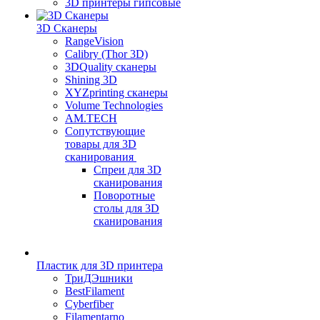
3D принтеры гипсовые
3D Сканеры
RangeVision
Calibry (Thor 3D)
3DQuality сканеры
Shining 3D
XYZprinting сканеры
Volume Technologies
AM.TECH
Сопутствующие
товары для 3D
сканирования
Спреи для 3D
сканирования
Поворотные
столы для 3D
сканирования
Пластик для 3D принтера
ТриДЭшники
BestFilament
Cyberfiber
Filamentarno