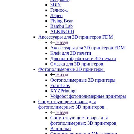
3DiY
Гелиос-1
Ларец
Flying Bear
Bambu Lab
ALKINOID
Аксессуары для 3D принтеров FDM
Назад
Аксессуары для 3D принтеров FDM
Клей для 3D печати
Для постобработки и 3D печати
Смазка для 3D принтеров
Фотополимерные 3D принтеры
Назад
Фотополимерные 3D принтеры
FormLabs
XYZPrinting
Volgobot фотополимерные принтеры
Сопутствующие товары для
фотополимерных 3D принтеров
Назад
Сопутствующие товары для
фотополимерных 3D принтеров
Ванночки
Станции очистки и УФ засветки