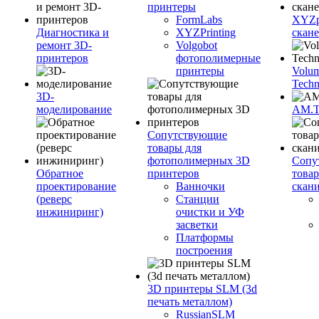
принтеры
FormLabs
XYZpr
Диагностика и
XYZPrinting
скан
ремонт 3D-
Volgobot
принтеров
фотополимерные
принтеры
Volu
Techn
3D-
моделирование
AM.
Сопутствующие
товары для
фотополимерных 3D
Сопу
Обратное
принтеров
това
проектирование
Ванночки
скан
(реверс
Станции
инжиниринг)
очистки и УФ
засветки
Платформы
построения
3D принтеры SLM (3d
печать металлом)
RussianSLM