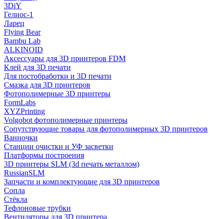
3DiY
Гелиос-1
Ларец
Flying Bear
Bambu Lab
ALKINOID
Аксессуары для 3D принтеров FDM
Клей для 3D печати
Для постобработки и 3D печати
Смазка для 3D принтеров
Фотополимерные 3D принтеры
FormLabs
XYZPrinting
Volgobot фотополимерные принтеры
Сопутствующие товары для фотополимерных 3D принтеров
Ванночки
Станции очистки и УФ засветки
Платформы построения
3D принтеры SLM (3d печать металлом)
RussianSLM
Запчасти и комплектующие для 3D принтеров
Сопла
Cтёкла
Тефлоновые трубки
Вентиляторы для 3D принтера