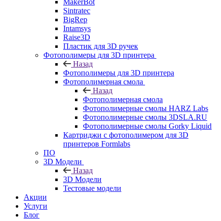
MakerBot
Sintratec
BigRep
Intamsys
Raise3D
Пластик для 3D ручек
Фотополимеры для 3D принтера
Назад
Фотополимеры для 3D принтера
Фотополимерная смола
Назад
Фотополимерная смола
Фотополимерные смолы HARZ Labs
Фотополимерные смолы 3DSLA.RU
Фотополимерные смолы Gorky Liquid
Картриджи с фотополимером для 3D
принтеров Formlabs
ПО
3D Модели
Назад
3D Модели
Тестовые модели
Акции
Услуги
Блог