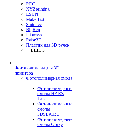
REC
XYZprinting
ESUN
MakerBot
Sintratec
BigRep
Intamsys
Raise3D
Пластик для 3D ручек
+ ЕЩЕ 3
Фотополимеры для 3D
принтера
Фотополимерная смола
Фотополимерные
смолы HARZ
Labs
Фотополимерные
смолы
3DSLA.RU
Фотополимерные
смолы Gorky