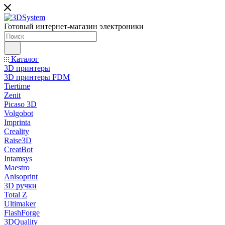
Готовый интернет-магазин электроники
Каталог
3D принтеры
3D принтеры FDM
Tiertime
Zenit
Picaso 3D
Volgobot
Imprinta
Creality
Raise3D
CreatBot
Intamsys
Maestro
Anisoprint
3D ручки
Total Z
Ultimaker
FlashForge
3DQuality