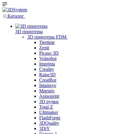
Каталог
3D принтеры
3D принтеры FDM
Tiertime
Zenit
Picaso 3D
Volgobot
Imprinta
Creality
Raise3D
CreatBot
Intamsys
Maestro
Anisoprint
3D ручки
Total Z
Ultimaker
FlashForge
3DQuality
3DiY
Гелиос-1