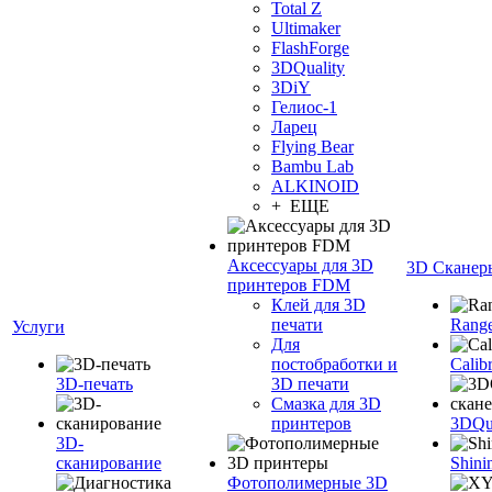
Total Z
Ultimaker
FlashForge
3DQuality
3DiY
Гелиос-1
Ларец
Flying Bear
Bambu Lab
ALKINOID
+ ЕЩЕ
Аксессуары для 3D
3D Сканер
принтеров FDM
Клей для 3D
печати
Range
Услуги
Для
постобработки и
Calib
3D-печать
3D печати
Смазка для 3D
принтеров
3DQua
3D-
сканирование
Shini
Фотополимерные 3D