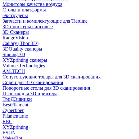
Мониторы качества воздуха
Столы и платформы
Экструдеры
Запчасти и комплектующие для Tiertime
3D принтеры гипсовые
3D Сканеры
RangeVision
Calibry (Thor 3D)
3DQuality сканеры
Shining 3D
XYZprinting сканеры
Volume Technologies
AM.TECH
Сопутствующие товары для 3D сканирования
Спреи для 3D сканирования
Поворотные столы для 3D сканирования
Пластик для 3D принтера
ТриДЭшники
BestFilament
Cyberfiber
Filamentarno
REC
XYZprinting
ESUN
MakerBot