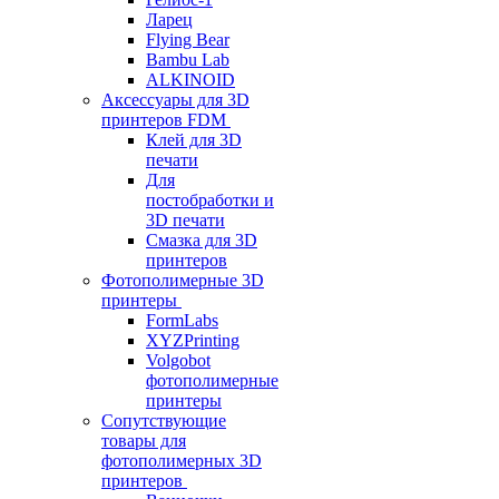
Ларец
Flying Bear
Bambu Lab
ALKINOID
Аксессуары для 3D
принтеров FDM
Клей для 3D
печати
Для
постобработки и
3D печати
Смазка для 3D
принтеров
Фотополимерные 3D
принтеры
FormLabs
XYZPrinting
Volgobot
фотополимерные
принтеры
Сопутствующие
товары для
фотополимерных 3D
принтеров