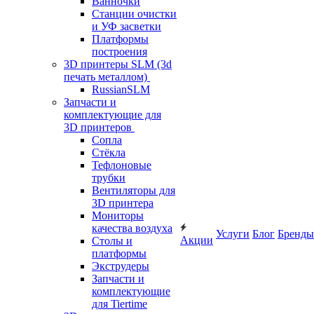
Ванночки
Станции очистки
и УФ засветки
Платформы
построения
3D принтеры SLM (3d
печать металлом)
RussianSLM
Запчасти и
комплектующие для
3D принтеров
Сопла
Cтёкла
Тефлоновые
трубки
Вентиляторы для
3D принтера
Мониторы
качества воздуха
Услуги
Блог
Бренды
Акции
Столы и
платформы
Экструдеры
Запчасти и
комплектующие
для Tiertime