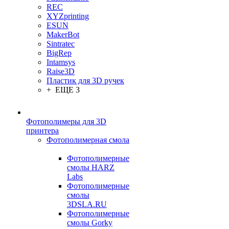
REC
XYZprinting
ESUN
MakerBot
Sintratec
BigRep
Intamsys
Raise3D
Пластик для 3D ручек
+ ЕЩЕ 3
Фотополимеры для 3D
принтера
Фотополимерная смола
Фотополимерные
смолы HARZ
Labs
Фотополимерные
смолы
3DSLA.RU
Фотополимерные
смолы Gorky