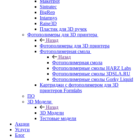
MakerBot
Sintratec
BigRep
Intamsys
Raise3D
Пластик для 3D ручек
Фотополимеры для 3D принтера
Назад
Фотополимеры для 3D принтера
Фотополимерная смола
Назад
Фотополимерная смола
Фотополимерные смолы HARZ Labs
Фотополимерные смолы 3DSLA.RU
Фотополимерные смолы Gorky Liquid
Картриджи с фотополимером для 3D
принтеров Formlabs
ПО
3D Модели
Назад
3D Модели
Тестовые модели
Акции
Услуги
Блог