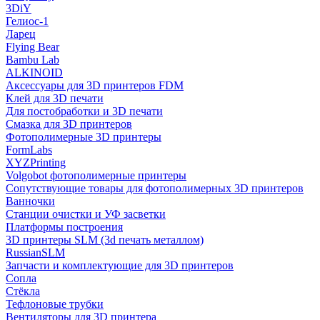
3DiY
Гелиос-1
Ларец
Flying Bear
Bambu Lab
ALKINOID
Аксессуары для 3D принтеров FDM
Клей для 3D печати
Для постобработки и 3D печати
Смазка для 3D принтеров
Фотополимерные 3D принтеры
FormLabs
XYZPrinting
Volgobot фотополимерные принтеры
Сопутствующие товары для фотополимерных 3D принтеров
Ванночки
Станции очистки и УФ засветки
Платформы построения
3D принтеры SLM (3d печать металлом)
RussianSLM
Запчасти и комплектующие для 3D принтеров
Сопла
Cтёкла
Тефлоновые трубки
Вентиляторы для 3D принтера