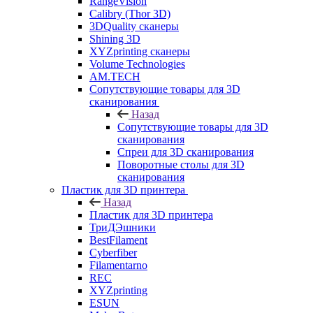
RangeVision
Calibry (Thor 3D)
3DQuality сканеры
Shining 3D
XYZprinting сканеры
Volume Technologies
AM.TECH
Сопутствующие товары для 3D
сканирования
Назад
Сопутствующие товары для 3D
сканирования
Спреи для 3D сканирования
Поворотные столы для 3D
сканирования
Пластик для 3D принтера
Назад
Пластик для 3D принтера
ТриДЭшники
BestFilament
Cyberfiber
Filamentarno
REC
XYZprinting
ESUN