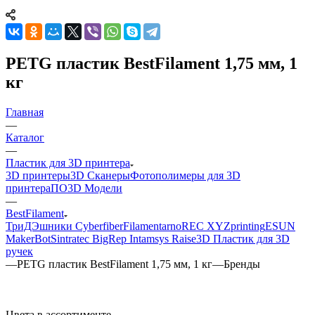
PETG пластик BestFilament 1,75 мм, 1
кг
Главная
—
Каталог
—
Пластик для 3D принтера
3D принтеры
3D Сканеры
Фотополимеры для 3D
принтера
ПО
3D Модели
—
BestFilament
ТриДЭшники
Cyberfiber
Filamentarno
REC
XYZprinting
ESUN
MakerBot
Sintratec
BigRep
Intamsys
Raise3D
Пластик для 3D
ручек
—
PETG пластик BestFilament 1,75 мм, 1 кг
—
Бренды
Цвета в ассортименте