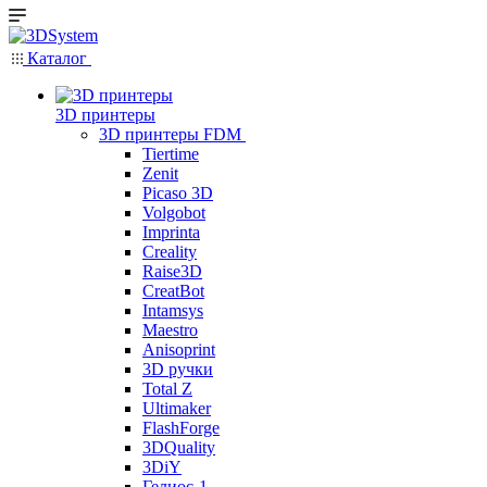
Каталог
3D принтеры
3D принтеры FDM
Tiertime
Zenit
Picaso 3D
Volgobot
Imprinta
Creality
Raise3D
CreatBot
Intamsys
Maestro
Anisoprint
3D ручки
Total Z
Ultimaker
FlashForge
3DQuality
3DiY
Гелиос-1