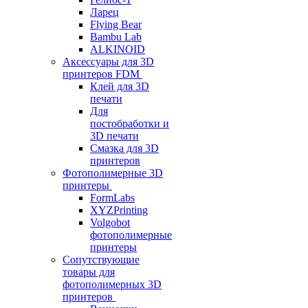
Ларец
Flying Bear
Bambu Lab
ALKINOID
Аксессуары для 3D
принтеров FDM
Клей для 3D
печати
Для
постобработки и
3D печати
Смазка для 3D
принтеров
Фотополимерные 3D
принтеры
FormLabs
XYZPrinting
Volgobot
фотополимерные
принтеры
Сопутствующие
товары для
фотополимерных 3D
принтеров