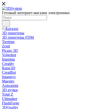
Готовый интернет-магазин электроники
Каталог
3D принтеры
3D принтеры FDM
Tiertime
Zenit
Picaso 3D
Volgobot
Imprinta
Creality
Raise3D
CreatBot
Intamsys
Maestro
Anisoprint
3D ручки
Total Z
Ultimaker
FlashForge
3DQuality