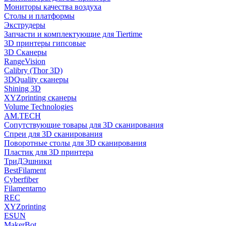
Мониторы качества воздуха
Столы и платформы
Экструдеры
Запчасти и комплектующие для Tiertime
3D принтеры гипсовые
3D Сканеры
RangeVision
Calibry (Thor 3D)
3DQuality сканеры
Shining 3D
XYZprinting сканеры
Volume Technologies
AM.TECH
Сопутствующие товары для 3D сканирования
Спреи для 3D сканирования
Поворотные столы для 3D сканирования
Пластик для 3D принтера
ТриДЭшники
BestFilament
Cyberfiber
Filamentarno
REC
XYZprinting
ESUN
MakerBot