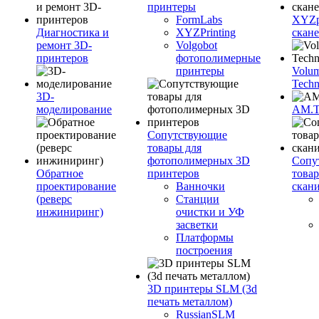
принтеры
FormLabs
XYZpr
Диагностика и
XYZPrinting
скан
ремонт 3D-
Volgobot
принтеров
фотополимерные
принтеры
Volu
Techn
3D-
моделирование
AM.
Сопутствующие
товары для
фотополимерных 3D
Сопу
Обратное
принтеров
това
проектирование
Ванночки
скан
(реверс
Станции
инжиниринг)
очистки и УФ
засветки
Платформы
построения
3D принтеры SLM (3d
печать металлом)
RussianSLM