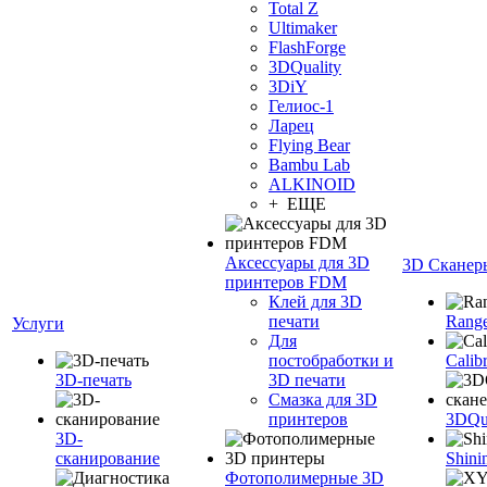
Total Z
Ultimaker
FlashForge
3DQuality
3DiY
Гелиос-1
Ларец
Flying Bear
Bambu Lab
ALKINOID
+ ЕЩЕ
Аксессуары для 3D
3D Сканер
принтеров FDM
Клей для 3D
печати
Range
Услуги
Для
постобработки и
Calib
3D-печать
3D печати
Смазка для 3D
принтеров
3DQua
3D-
сканирование
Shini
Фотополимерные 3D