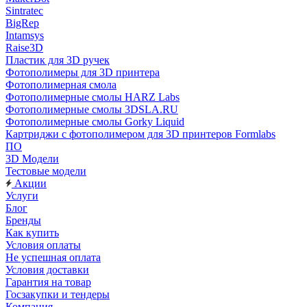
Sintratec
BigRep
Intamsys
Raise3D
Пластик для 3D ручек
Фотополимеры для 3D принтера
Фотополимерная смола
Фотополимерные смолы HARZ Labs
Фотополимерные смолы 3DSLA.RU
Фотополимерные смолы Gorky Liquid
Картриджи с фотополимером для 3D принтеров Formlabs
ПО
3D Модели
Тестовые модели
Акции
Услуги
Блог
Бренды
Как купить
Условия оплаты
Не успешная оплата
Условия доставки
Гарантия на товар
Госзакупки и тендеры
Компания