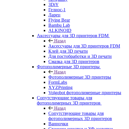
3DiY
Гелиос-1
Ларец
Flying Bear
Bambu Lab
ALKINOID
Аксессуары для 3D принтеров FDM
Назад
Аксессуары для 3D принтеров FDM
Клей для 3D печати
Для постобработки и 3D печати
Смазка для 3D принтеров
Фотополимерные 3D принтеры
Назад
Фотополимерные 3D принтеры
FormLabs
XYZPrinting
Volgobot фотополимерные принтеры
Сопутствующие товары для
фотополимерных 3D принтеров
Назад
Сопутствующие товары для
фотополимерных 3D принтеров
Ванночки
Станции очистки и УФ засветки