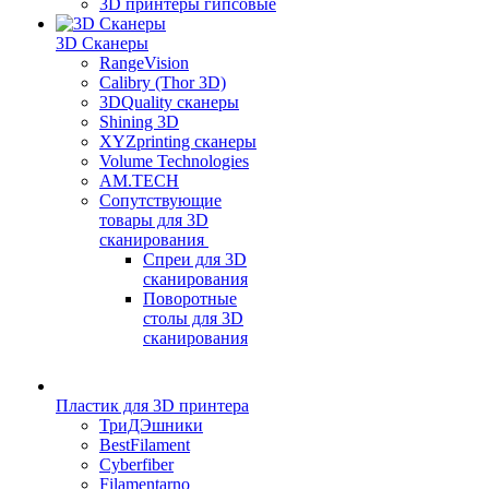
3D принтеры гипсовые
3D Сканеры
RangeVision
Calibry (Thor 3D)
3DQuality сканеры
Shining 3D
XYZprinting сканеры
Volume Technologies
AM.TECH
Сопутствующие
товары для 3D
сканирования
Спреи для 3D
сканирования
Поворотные
столы для 3D
сканирования
Пластик для 3D принтера
ТриДЭшники
BestFilament
Cyberfiber
Filamentarno