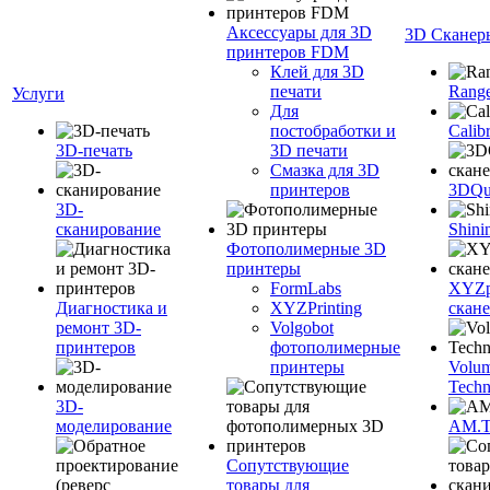
Аксессуары для 3D
3D Сканер
принтеров FDM
Клей для 3D
печати
Range
Услуги
Для
постобработки и
Calib
3D-печать
3D печати
Смазка для 3D
принтеров
3DQua
3D-
сканирование
Shini
Фотополимерные 3D
принтеры
FormLabs
XYZpr
Диагностика и
XYZPrinting
скан
ремонт 3D-
Volgobot
принтеров
фотополимерные
принтеры
Volu
Techn
3D-
моделирование
AM.
Сопутствующие
товары для