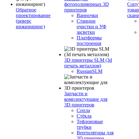
фотополимерных 3D
Сопу
Обратное
принтеров
това
проектирование
Ванночки
скан
(реверс
Станции
инжиниринг)
очистки и УФ
засветки
Платформы
построения
3D принтеры SLM (3d
печать металлом)
RussianSLM
Запчасти и
комплектующие для
3D принтеров
Сопла
Cтёкла
Тефлоновые
трубки
Вентиляторы для
3D принтера