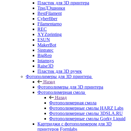
Пластик для 3D принтера
ТриДЭшники
BestFilament
Cyberfiber
Filamentarno
REC
XYZprinting
ESUN
MakerBot
Sintratec
BigRep
Intamsys
Raise3D
Пластик для 3D ручек
Фотополимеры для 3D принтера
Назад
Фотополимеры для 3D принтера
Фотополимерная смола
Назад
Фотополимерная смола
Фотополимерные смолы HARZ Labs
Фотополимерные смолы 3DSLA.RU
Фотополимерные смолы Gorky Liquid
Картриджи с фотополимером для 3D
принтеров Formlabs