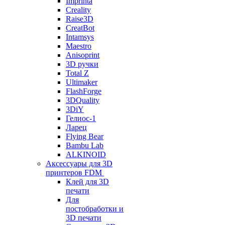
Imprinta
Creality
Raise3D
CreatBot
Intamsys
Maestro
Anisoprint
3D ручки
Total Z
Ultimaker
FlashForge
3DQuality
3DiY
Гелиос-1
Ларец
Flying Bear
Bambu Lab
ALKINOID
Аксессуары для 3D
принтеров FDM
Клей для 3D
печати
Для
постобработки и
3D печати