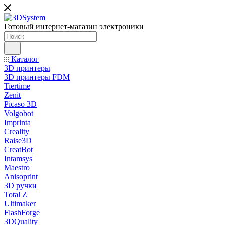
Готовый интернет-магазин электроники
Каталог
3D принтеры
3D принтеры FDM
Tiertime
Zenit
Picaso 3D
Volgobot
Imprinta
Creality
Raise3D
CreatBot
Intamsys
Maestro
Anisoprint
3D ручки
Total Z
Ultimaker
FlashForge
3DQuality