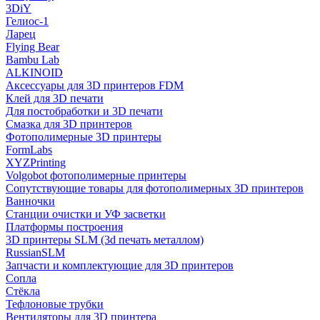
3DiY
Гелиос-1
Ларец
Flying Bear
Bambu Lab
ALKINOID
Аксессуары для 3D принтеров FDM
Клей для 3D печати
Для постобработки и 3D печати
Смазка для 3D принтеров
Фотополимерные 3D принтеры
FormLabs
XYZPrinting
Volgobot фотополимерные принтеры
Сопутствующие товары для фотополимерных 3D принтеров
Ванночки
Станции очистки и УФ засветки
Платформы построения
3D принтеры SLM (3d печать металлом)
RussianSLM
Запчасти и комплектующие для 3D принтеров
Сопла
Cтёкла
Тефлоновые трубки
Вентиляторы для 3D принтера