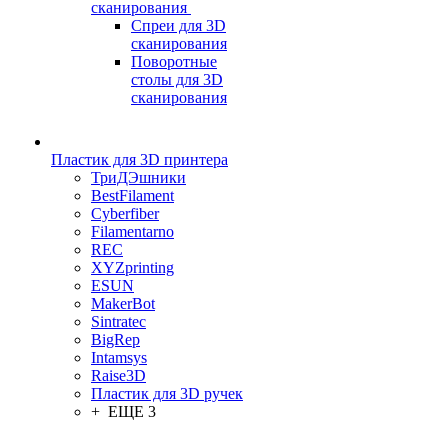
сканирования
Спреи для 3D
сканирования
Поворотные
столы для 3D
сканирования
Пластик для 3D принтера
ТриДЭшники
BestFilament
Cyberfiber
Filamentarno
REC
XYZprinting
ESUN
MakerBot
Sintratec
BigRep
Intamsys
Raise3D
Пластик для 3D ручек
+ ЕЩЕ 3