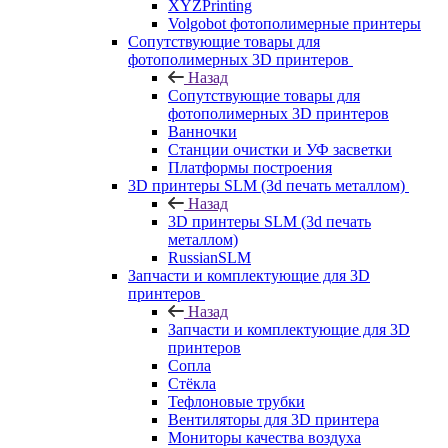
XYZPrinting
Volgobot фотополимерные принтеры
Сопутствующие товары для
фотополимерных 3D принтеров
Назад
Сопутствующие товары для
фотополимерных 3D принтеров
Ванночки
Станции очистки и УФ засветки
Платформы построения
3D принтеры SLM (3d печать металлом)
Назад
3D принтеры SLM (3d печать
металлом)
RussianSLM
Запчасти и комплектующие для 3D
принтеров
Назад
Запчасти и комплектующие для 3D
принтеров
Сопла
Cтёкла
Тефлоновые трубки
Вентиляторы для 3D принтера
Мониторы качества воздуха