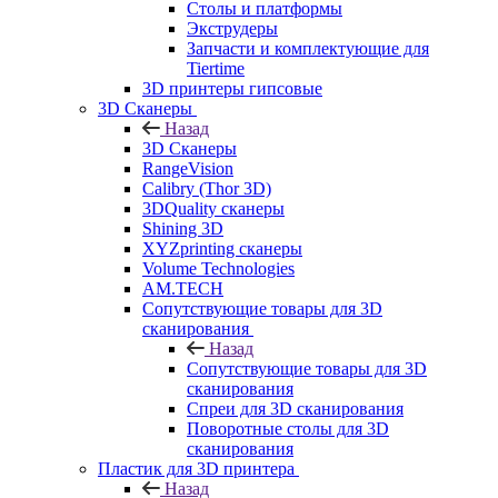
Столы и платформы
Экструдеры
Запчасти и комплектующие для
Tiertime
3D принтеры гипсовые
3D Сканеры
Назад
3D Сканеры
RangeVision
Calibry (Thor 3D)
3DQuality сканеры
Shining 3D
XYZprinting сканеры
Volume Technologies
AM.TECH
Сопутствующие товары для 3D
сканирования
Назад
Сопутствующие товары для 3D
сканирования
Спреи для 3D сканирования
Поворотные столы для 3D
сканирования
Пластик для 3D принтера
Назад