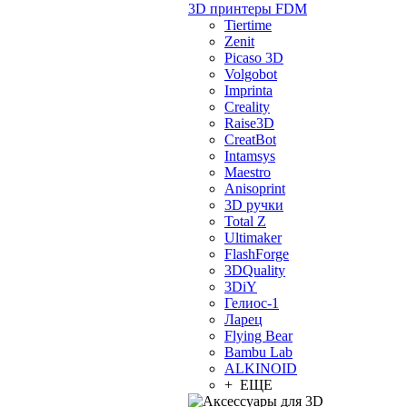
3D принтеры FDM
Tiertime
Zenit
Picaso 3D
Volgobot
Imprinta
Creality
Raise3D
CreatBot
Intamsys
Maestro
Anisoprint
3D ручки
Total Z
Ultimaker
FlashForge
3DQuality
3DiY
Гелиос-1
Ларец
Flying Bear
Bambu Lab
ALKINOID
+ ЕЩЕ