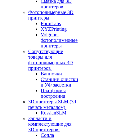
Смазка для 3D
принтеров
Фотополимерные 3D
принтеры
FormLabs
XYZPrinting
Volgobot
фотополимерные
принтеры
Сопутствующие
товары для
фотополимерных 3D
принтеров
Ванночки
Станции очистки
и УФ засветки
Платформы
построения
3D принтеры SLM (3d
печать металлом)
RussianSLM
Запчасти и
комплектующие для
3D принтеров
Сопла