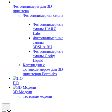
Фотополимеры для 3D
принтера
Фотополимерная смола
Фотополимерные
смолы HARZ
Labs
Фотополимерные
смолы
3DSLA.RU
Фотополимерные
смолы Gorky
Liquid
Картриджи с
фотополимером для 3D
принтеров Formlabs
ПО
3D Модели
Тестовые модели