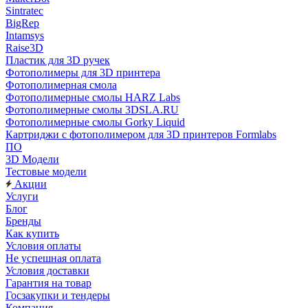
Sintratec
BigRep
Intamsys
Raise3D
Пластик для 3D ручек
Фотополимеры для 3D принтера
Фотополимерная смола
Фотополимерные смолы HARZ Labs
Фотополимерные смолы 3DSLA.RU
Фотополимерные смолы Gorky Liquid
Картриджи с фотополимером для 3D принтеров Formlabs
ПО
3D Модели
Тестовые модели
Акции
Услуги
Блог
Бренды
Как купить
Условия оплаты
Не успешная оплата
Условия доставки
Гарантия на товар
Госзакупки и тендеры
Компания