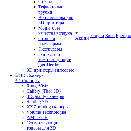
Cтёкла
Тефлоновые
трубки
Вентиляторы для
3D принтера
Мониторы
качества воздуха
Услуги
Блог
Бренды
Акции
Столы и
платформы
Экструдеры
Запчасти и
комплектующие
для Tiertime
3D принтеры гипсовые
3D Сканеры
RangeVision
Calibry (Thor 3D)
3DQuality сканеры
Shining 3D
XYZprinting сканеры
Volume Technologies
AM.TECH
Сопутствующие
товары для 3D