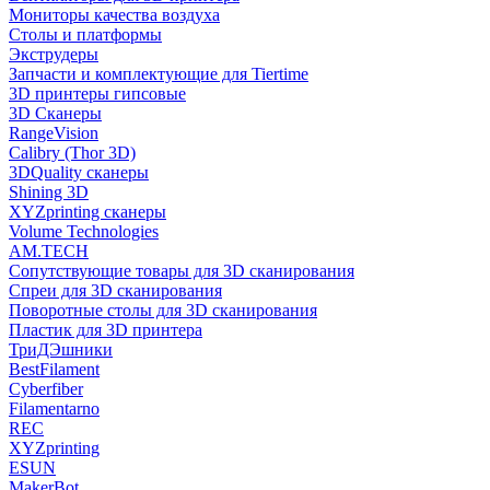
Мониторы качества воздуха
Столы и платформы
Экструдеры
Запчасти и комплектующие для Tiertime
3D принтеры гипсовые
3D Сканеры
RangeVision
Calibry (Thor 3D)
3DQuality сканеры
Shining 3D
XYZprinting сканеры
Volume Technologies
AM.TECH
Сопутствующие товары для 3D сканирования
Спреи для 3D сканирования
Поворотные столы для 3D сканирования
Пластик для 3D принтера
ТриДЭшники
BestFilament
Cyberfiber
Filamentarno
REC
XYZprinting
ESUN
MakerBot