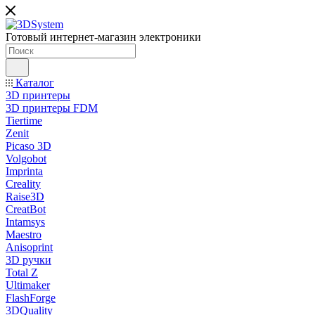
Готовый интернет-магазин электроники
Каталог
3D принтеры
3D принтеры FDM
Tiertime
Zenit
Picaso 3D
Volgobot
Imprinta
Creality
Raise3D
CreatBot
Intamsys
Maestro
Anisoprint
3D ручки
Total Z
Ultimaker
FlashForge
3DQuality