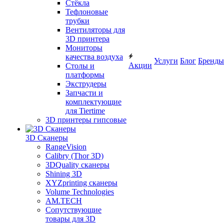
Cтёкла
Тефлоновые
трубки
Вентиляторы для
3D принтера
Мониторы
качества воздуха
Услуги
Блог
Бренды
Акции
Столы и
платформы
Экструдеры
Запчасти и
комплектующие
для Tiertime
3D принтеры гипсовые
3D Сканеры
RangeVision
Calibry (Thor 3D)
3DQuality сканеры
Shining 3D
XYZprinting сканеры
Volume Technologies
AM.TECH
Сопутствующие
товары для 3D