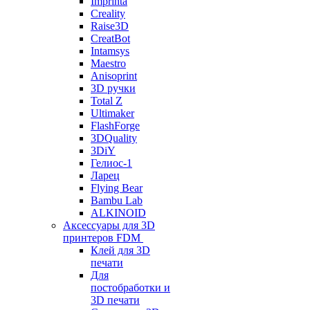
Imprinta
Creality
Raise3D
CreatBot
Intamsys
Maestro
Anisoprint
3D ручки
Total Z
Ultimaker
FlashForge
3DQuality
3DiY
Гелиос-1
Ларец
Flying Bear
Bambu Lab
ALKINOID
Аксессуары для 3D
принтеров FDM
Клей для 3D
печати
Для
постобработки и
3D печати