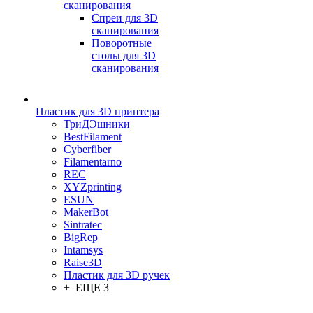
сканирования
Спреи для 3D
сканирования
Поворотные
столы для 3D
сканирования
Пластик для 3D принтера
ТриДЭшники
BestFilament
Cyberfiber
Filamentarno
REC
XYZprinting
ESUN
MakerBot
Sintratec
BigRep
Intamsys
Raise3D
Пластик для 3D ручек
+ ЕЩЕ 3