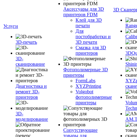
Аксессуары для 3D
3D Сканер
принтеров FDM
Клей для 3D
печати
Range
Услуги
Для
постобработки и
Calib
3D-печать
3D печати
Смазка для 3D
принтеров
3DQua
3D-
сканирование
Shini
Фотополимерные 3D
принтеры
FormLabs
XYZpr
Диагностика и
XYZPrinting
скан
ремонт 3D-
Volgobot
принтеров
фотополимерные
принтеры
Volu
Techn
3D-
моделирование
AM.
Сопутствующие
товары для