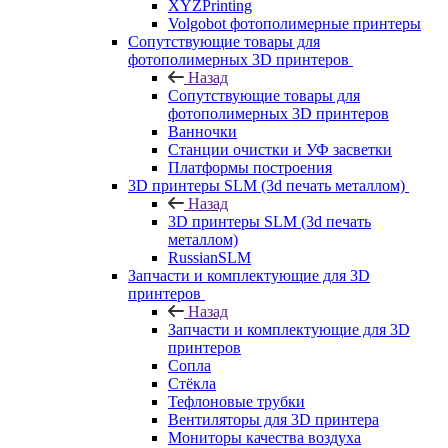
XYZPrinting
Volgobot фотополимерные принтеры
Сопутствующие товары для
фотополимерных 3D принтеров
Назад
Сопутствующие товары для
фотополимерных 3D принтеров
Ванночки
Станции очистки и УФ засветки
Платформы построения
3D принтеры SLM (3d печать металлом)
Назад
3D принтеры SLM (3d печать
металлом)
RussianSLM
Запчасти и комплектующие для 3D
принтеров
Назад
Запчасти и комплектующие для 3D
принтеров
Сопла
Cтёкла
Тефлоновые трубки
Вентиляторы для 3D принтера
Мониторы качества воздуха