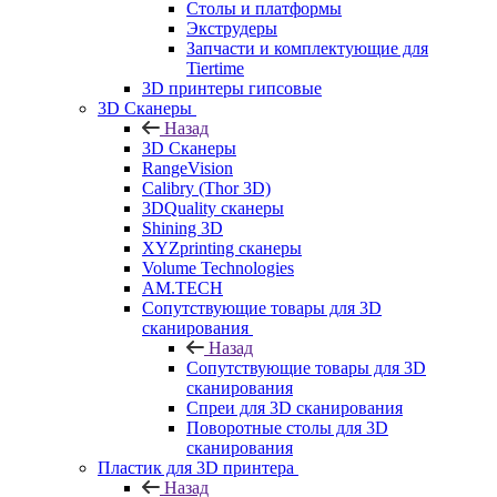
Столы и платформы
Экструдеры
Запчасти и комплектующие для
Tiertime
3D принтеры гипсовые
3D Сканеры
Назад
3D Сканеры
RangeVision
Calibry (Thor 3D)
3DQuality сканеры
Shining 3D
XYZprinting сканеры
Volume Technologies
AM.TECH
Сопутствующие товары для 3D
сканирования
Назад
Сопутствующие товары для 3D
сканирования
Спреи для 3D сканирования
Поворотные столы для 3D
сканирования
Пластик для 3D принтера
Назад