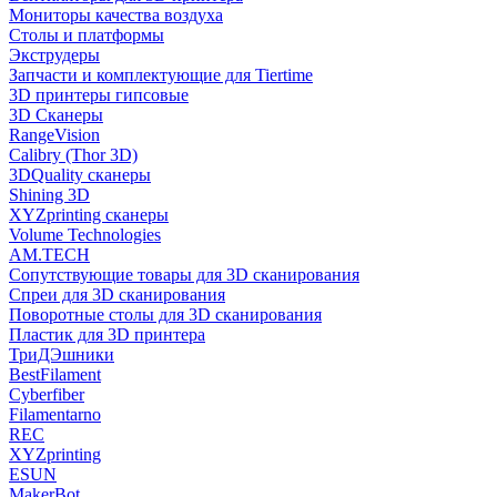
Мониторы качества воздуха
Столы и платформы
Экструдеры
Запчасти и комплектующие для Tiertime
3D принтеры гипсовые
3D Сканеры
RangeVision
Calibry (Thor 3D)
3DQuality сканеры
Shining 3D
XYZprinting сканеры
Volume Technologies
AM.TECH
Сопутствующие товары для 3D сканирования
Спреи для 3D сканирования
Поворотные столы для 3D сканирования
Пластик для 3D принтера
ТриДЭшники
BestFilament
Cyberfiber
Filamentarno
REC
XYZprinting
ESUN
MakerBot