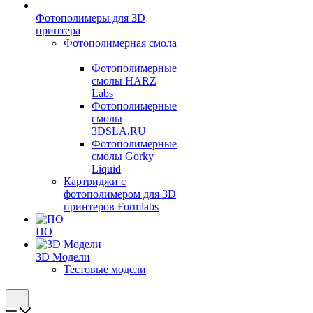
Фотополимеры для 3D
принтера
Фотополимерная смола
Фотополимерные
смолы HARZ
Labs
Фотополимерные
смолы
3DSLA.RU
Фотополимерные
смолы Gorky
Liquid
Картриджи с
фотополимером для 3D
принтеров Formlabs
ПО
3D Модели
Тестовые модели