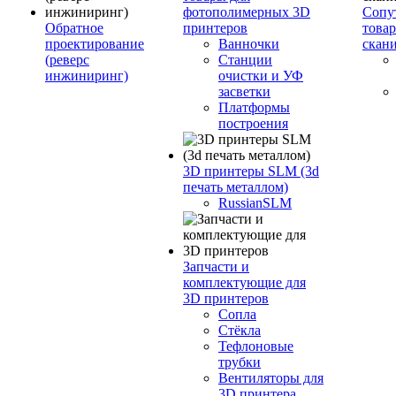
фотополимерных 3D
Сопу
Обратное
принтеров
това
проектирование
Ванночки
скан
(реверс
Станции
инжиниринг)
очистки и УФ
засветки
Платформы
построения
3D принтеры SLM (3d
печать металлом)
RussianSLM
Запчасти и
комплектующие для
3D принтеров
Сопла
Cтёкла
Тефлоновые
трубки
Вентиляторы для
3D принтера