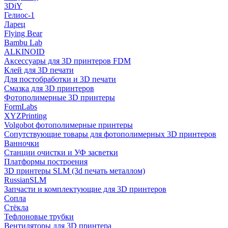
3DiY
Гелиос-1
Ларец
Flying Bear
Bambu Lab
ALKINOID
Аксессуары для 3D принтеров FDM
Клей для 3D печати
Для постобработки и 3D печати
Смазка для 3D принтеров
Фотополимерные 3D принтеры
FormLabs
XYZPrinting
Volgobot фотополимерные принтеры
Сопутствующие товары для фотополимерных 3D принтеров
Ванночки
Станции очистки и УФ засветки
Платформы построения
3D принтеры SLM (3d печать металлом)
RussianSLM
Запчасти и комплектующие для 3D принтеров
Сопла
Cтёкла
Тефлоновые трубки
Вентиляторы для 3D принтера