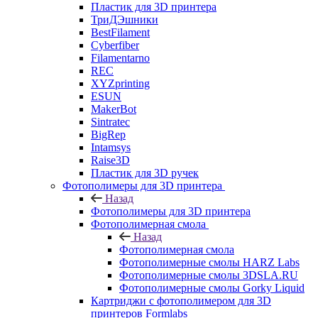
Пластик для 3D принтера
ТриДЭшники
BestFilament
Cyberfiber
Filamentarno
REC
XYZprinting
ESUN
MakerBot
Sintratec
BigRep
Intamsys
Raise3D
Пластик для 3D ручек
Фотополимеры для 3D принтера
Назад
Фотополимеры для 3D принтера
Фотополимерная смола
Назад
Фотополимерная смола
Фотополимерные смолы HARZ Labs
Фотополимерные смолы 3DSLA.RU
Фотополимерные смолы Gorky Liquid
Картриджи с фотополимером для 3D
принтеров Formlabs