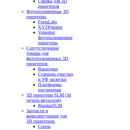
Смазка для 3D
принтеров
Фотополимерные 3D
принтеры
FormLabs
XYZPrinting
Volgobot
фотополимерные
принтеры
Сопутствующие
товары для
фотополимерных 3D
принтеров
Ванночки
Станции очистки
и УФ засветки
Платформы
построения
3D принтеры SLM (3d
печать металлом)
RussianSLM
Запчасти и
комплектующие для
3D принтеров
Сопла