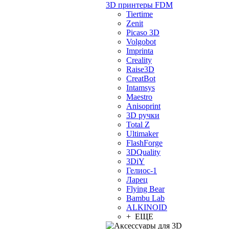
3D принтеры FDM
Tiertime
Zenit
Picaso 3D
Volgobot
Imprinta
Creality
Raise3D
CreatBot
Intamsys
Maestro
Anisoprint
3D ручки
Total Z
Ultimaker
FlashForge
3DQuality
3DiY
Гелиос-1
Ларец
Flying Bear
Bambu Lab
ALKINOID
+ ЕЩЕ