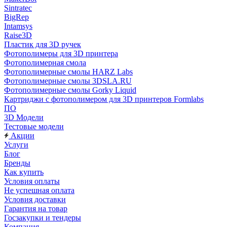
Sintratec
BigRep
Intamsys
Raise3D
Пластик для 3D ручек
Фотополимеры для 3D принтера
Фотополимерная смола
Фотополимерные смолы HARZ Labs
Фотополимерные смолы 3DSLA.RU
Фотополимерные смолы Gorky Liquid
Картриджи с фотополимером для 3D принтеров Formlabs
ПО
3D Модели
Тестовые модели
Акции
Услуги
Блог
Бренды
Как купить
Условия оплаты
Не успешная оплата
Условия доставки
Гарантия на товар
Госзакупки и тендеры
Компания