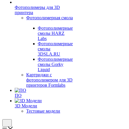
Фотополимеры для 3D
принтера
Фотополимерная смола
Фотополимерные
смолы HARZ
Labs
Фотополимерные
смолы
3DSLA.RU
Фотополимерные
смолы Gorky
Liquid
Картриджи с
фотополимером для 3D
принтеров Formlabs
ПО
3D Модели
Тестовые модели