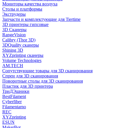
Мониторы качества воздуха
Столы и платформы
Экструдеры
Запчасти и комплектующие для Tiertime
3D принтеры гипсовые
3D Сканеры
RangeVision
Calibry (Thor 3D)
3DQuality сканеры
Shining 3D
XYZprinting сканеры
Volume Technologies
AM.TECH
Сопутствующие товары для 3D сканирования
Спреи для 3D сканирования
Поворотные столы для 3D сканирования
Пластик для 3D принтера
ТриДЭшники
BestFilament
Cyberfiber
Filamentarno
REC
XYZprinting
ESUN
MakerBot