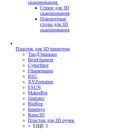
сканирования
Спреи для 3D
сканирования
Поворотные
столы для 3D
сканирования
Пластик для 3D принтера
ТриДЭшники
BestFilament
Cyberfiber
Filamentarno
REC
XYZprinting
ESUN
MakerBot
Sintratec
BigRep
Intamsys
Raise3D
Пластик для 3D ручек
+ ЕЩЕ 3