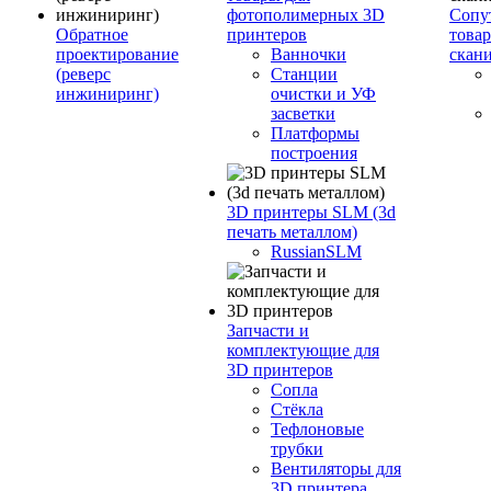
фотополимерных 3D
Сопу
Обратное
принтеров
това
проектирование
Ванночки
скан
(реверс
Станции
инжиниринг)
очистки и УФ
засветки
Платформы
построения
3D принтеры SLM (3d
печать металлом)
RussianSLM
Запчасти и
комплектующие для
3D принтеров
Сопла
Cтёкла
Тефлоновые
трубки
Вентиляторы для
3D принтера