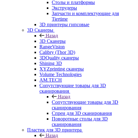
Столы и платформы
Экструдеры
Запчасти и комплектующие для
Tiertime
3D принтеры гипсовые
3D Сканеры
Назад
3D Сканеры
RangeVision
Calibry (Thor 3D)
3DQuality сканеры
Shining 3D
XYZprinting сканеры
Volume Technologies
AM.TECH
Сопутствующие товары для 3D
сканирования
Назад
Сопутствующие товары для 3D
сканирования
Спреи для 3D сканирования
Поворотные столы для 3D
сканирования
Пластик для 3D принтера
Назад