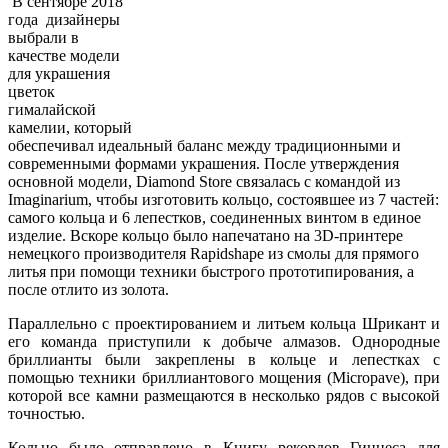
В сентябре 2018
года дизайнеры
выбрали в
качестве модели
для украшения
цветок
гималайской
камелии, который
обеспечивал идеальный баланс между традиционными и
современными формами украшения. После утверждения
основной модели, Diamond Store связалась с командой из
Imaginarium, чтобы изготовить кольцо, состоявшее из 7 частей:
самого кольца и 6 лепестков, соединенных винтом в единое
изделие. Вскоре кольцо было напечатано на 3D-принтере
немецкого производителя Rapidshape из смолы для прямого
литья при помощи техники быстрого прототипирования, а
после отлито из золота.
Параллельно с проектированием и литьем кольца Шрикант и
его команда приступили к добыче алмазов. Однородные
бриллианты были закреплены в кольце и лепестках с
помощью техники бриллиантового мощения (Micropave), при
которой все камни размещаются в несколько рядов с высокой
точностью.
Кольцо было отправлено в Книгу рекордов Гиннеса для