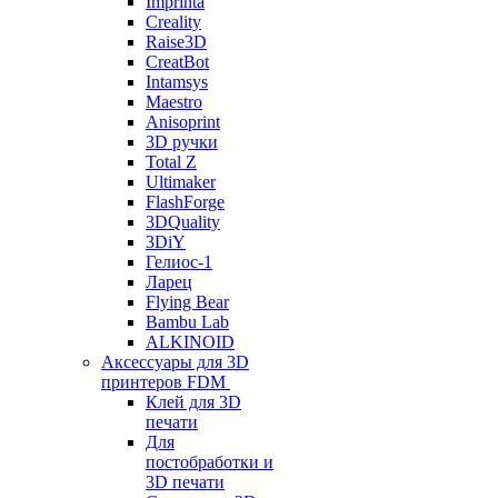
Imprinta
Creality
Raise3D
CreatBot
Intamsys
Maestro
Anisoprint
3D ручки
Total Z
Ultimaker
FlashForge
3DQuality
3DiY
Гелиос-1
Ларец
Flying Bear
Bambu Lab
ALKINOID
Аксессуары для 3D
принтеров FDM
Клей для 3D
печати
Для
постобработки и
3D печати