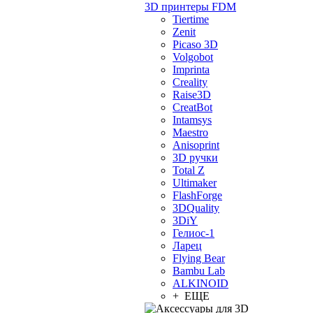
3D принтеры FDM
Tiertime
Zenit
Picaso 3D
Volgobot
Imprinta
Creality
Raise3D
CreatBot
Intamsys
Maestro
Anisoprint
3D ручки
Total Z
Ultimaker
FlashForge
3DQuality
3DiY
Гелиос-1
Ларец
Flying Bear
Bambu Lab
ALKINOID
+ ЕЩЕ