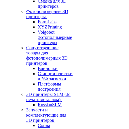
Смазка для 3D
принтеров
Фотополимерные 3D
принтеры
FormLabs
XYZPrinting
Volgobot
фотополимерные
принтеры
Сопутствующие
товары для
фотополимерных 3D
принтеров
Ванночки
Станции очистки
и УФ засветки
Платформы
построения
3D принтеры SLM (3d
печать металлом)
RussianSLM
Запчасти и
комплектующие для
3D принтеров
Сопла