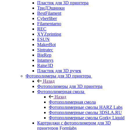
Пластик для 3D принтера
ТриДЭшники
BestFilament
Cyberfiber
Filamentarno
REC
XYZprinting
ESUN
MakerBot
Sintratec
BigRep
Intamsys
Raise3D
Пластик для 3D ручек
Фотополимеры для 3D принтера
Назад
Фотополимеры для 3D принтера
Фотополимерная смола
Назад
Фотополимерная смола
Фотополимерные смолы HARZ Labs
Фотополимерные смолы 3DSLA.RU
Фотополимерные смолы Gorky Liquid
Картриджи с фотополимером для 3D
принтеров Formlabs