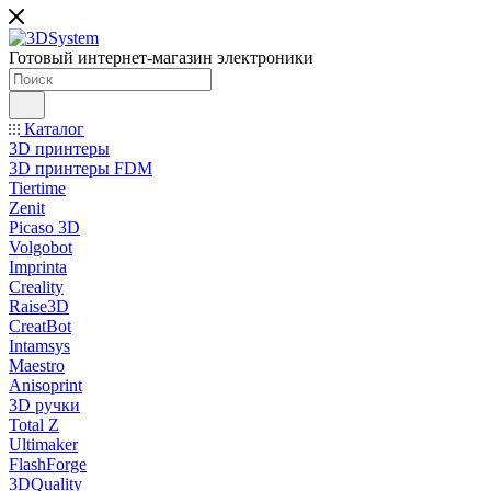
Готовый интернет-магазин электроники
Каталог
3D принтеры
3D принтеры FDM
Tiertime
Zenit
Picaso 3D
Volgobot
Imprinta
Creality
Raise3D
CreatBot
Intamsys
Maestro
Anisoprint
3D ручки
Total Z
Ultimaker
FlashForge
3DQuality