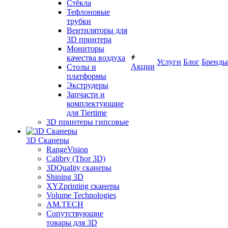
Cтёкла
Тефлоновые
трубки
Вентиляторы для
3D принтера
Мониторы
качества воздуха
Услуги
Блог
Бренды
Акции
Столы и
платформы
Экструдеры
Запчасти и
комплектующие
для Tiertime
3D принтеры гипсовые
3D Сканеры
RangeVision
Calibry (Thor 3D)
3DQuality сканеры
Shining 3D
XYZprinting сканеры
Volume Technologies
AM.TECH
Сопутствующие
товары для 3D