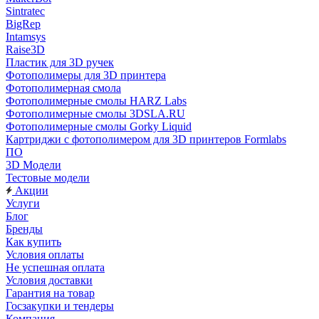
Sintratec
BigRep
Intamsys
Raise3D
Пластик для 3D ручек
Фотополимеры для 3D принтера
Фотополимерная смола
Фотополимерные смолы HARZ Labs
Фотополимерные смолы 3DSLA.RU
Фотополимерные смолы Gorky Liquid
Картриджи с фотополимером для 3D принтеров Formlabs
ПО
3D Модели
Тестовые модели
Акции
Услуги
Блог
Бренды
Как купить
Условия оплаты
Не успешная оплата
Условия доставки
Гарантия на товар
Госзакупки и тендеры
Компания