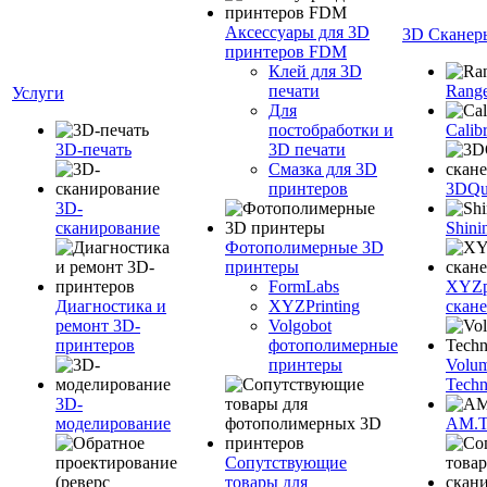
Аксессуары для 3D
3D Сканер
принтеров FDM
Клей для 3D
печати
Range
Услуги
Для
постобработки и
Calib
3D-печать
3D печати
Смазка для 3D
принтеров
3DQua
3D-
сканирование
Shini
Фотополимерные 3D
принтеры
FormLabs
XYZpr
Диагностика и
XYZPrinting
скан
ремонт 3D-
Volgobot
принтеров
фотополимерные
принтеры
Volu
Techn
3D-
моделирование
AM.
Сопутствующие
товары для