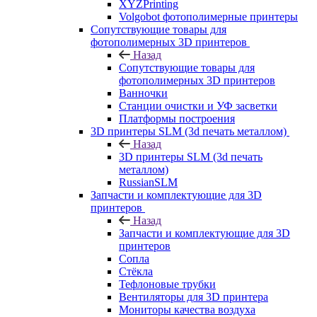
XYZPrinting
Volgobot фотополимерные принтеры
Сопутствующие товары для
фотополимерных 3D принтеров
Назад
Сопутствующие товары для
фотополимерных 3D принтеров
Ванночки
Станции очистки и УФ засветки
Платформы построения
3D принтеры SLM (3d печать металлом)
Назад
3D принтеры SLM (3d печать
металлом)
RussianSLM
Запчасти и комплектующие для 3D
принтеров
Назад
Запчасти и комплектующие для 3D
принтеров
Сопла
Cтёкла
Тефлоновые трубки
Вентиляторы для 3D принтера
Мониторы качества воздуха