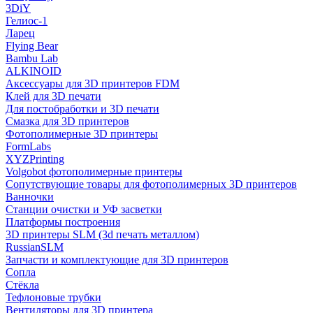
3DiY
Гелиос-1
Ларец
Flying Bear
Bambu Lab
ALKINOID
Аксессуары для 3D принтеров FDM
Клей для 3D печати
Для постобработки и 3D печати
Смазка для 3D принтеров
Фотополимерные 3D принтеры
FormLabs
XYZPrinting
Volgobot фотополимерные принтеры
Сопутствующие товары для фотополимерных 3D принтеров
Ванночки
Станции очистки и УФ засветки
Платформы построения
3D принтеры SLM (3d печать металлом)
RussianSLM
Запчасти и комплектующие для 3D принтеров
Сопла
Cтёкла
Тефлоновые трубки
Вентиляторы для 3D принтера