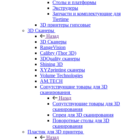
Столы и платформы
Экструдеры
Запчасти и комплектующие для
Tiertime
3D принтеры гипсовые
3D Сканеры
Назад
3D Сканеры
RangeVision
Calibry (Thor 3D)
3DQuality сканеры
Shining 3D
XYZprinting сканеры
Volume Technologies
AM.TECH
Сопутствующие товары для 3D
сканирования
Назад
Сопутствующие товары для 3D
сканирования
Спреи для 3D сканирования
Поворотные столы для 3D
сканирования
Пластик для 3D принтера
Назад