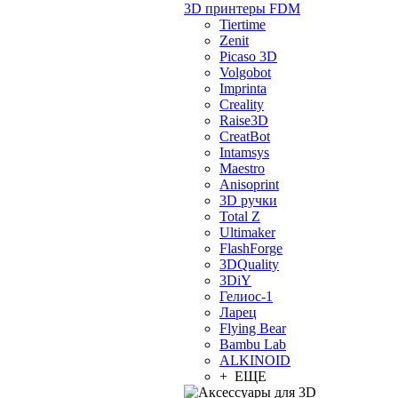
3D принтеры FDM
Tiertime
Zenit
Picaso 3D
Volgobot
Imprinta
Creality
Raise3D
CreatBot
Intamsys
Maestro
Anisoprint
3D ручки
Total Z
Ultimaker
FlashForge
3DQuality
3DiY
Гелиос-1
Ларец
Flying Bear
Bambu Lab
ALKINOID
+ ЕЩЕ