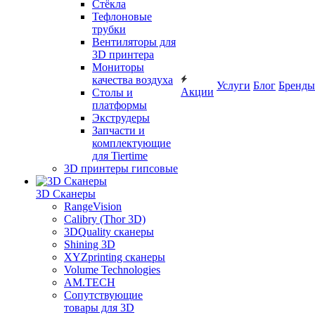
Cтёкла
Тефлоновые
трубки
Вентиляторы для
3D принтера
Мониторы
качества воздуха
Услуги
Блог
Бренды
Акции
Столы и
платформы
Экструдеры
Запчасти и
комплектующие
для Tiertime
3D принтеры гипсовые
3D Сканеры
RangeVision
Calibry (Thor 3D)
3DQuality сканеры
Shining 3D
XYZprinting сканеры
Volume Technologies
AM.TECH
Сопутствующие
товары для 3D