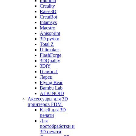
Imprinta
Creality
Raise3D
CreatBot
Intamsys
Maestro
Anisoprint
3D ручки
Total Z
Ultimaker
FlashForge
3DQuality
3DiY
Гелиос-1
Ларец
Flying Bear
Bambu Lab
ALKINOID
Аксессуары для 3D
принтеров FDM
Клей для 3D
печати
Для
постобработки и
3D печати