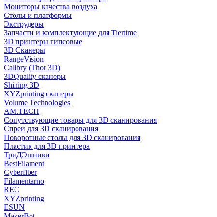
Мониторы качества воздуха
Столы и платформы
Экструдеры
Запчасти и комплектующие для Tiertime
3D принтеры гипсовые
3D Сканеры
RangeVision
Calibry (Thor 3D)
3DQuality сканеры
Shining 3D
XYZprinting сканеры
Volume Technologies
AM.TECH
Сопутствующие товары для 3D сканирования
Спреи для 3D сканирования
Поворотные столы для 3D сканирования
Пластик для 3D принтера
ТриДЭшники
BestFilament
Cyberfiber
Filamentarno
REC
XYZprinting
ESUN
MakerBot