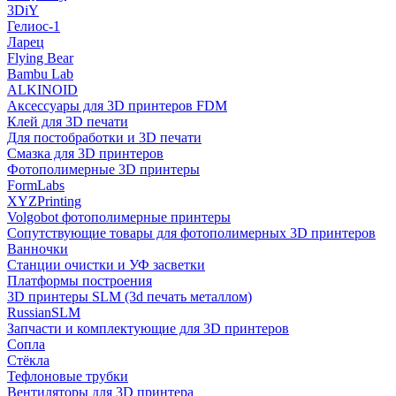
3DiY
Гелиос-1
Ларец
Flying Bear
Bambu Lab
ALKINOID
Аксессуары для 3D принтеров FDM
Клей для 3D печати
Для постобработки и 3D печати
Смазка для 3D принтеров
Фотополимерные 3D принтеры
FormLabs
XYZPrinting
Volgobot фотополимерные принтеры
Сопутствующие товары для фотополимерных 3D принтеров
Ванночки
Станции очистки и УФ засветки
Платформы построения
3D принтеры SLM (3d печать металлом)
RussianSLM
Запчасти и комплектующие для 3D принтеров
Сопла
Cтёкла
Тефлоновые трубки
Вентиляторы для 3D принтера