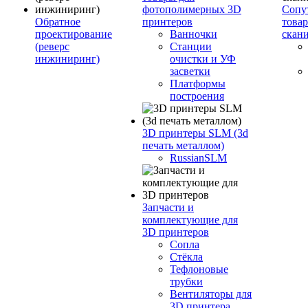
фотополимерных 3D
Сопу
Обратное
принтеров
това
проектирование
Ванночки
скан
(реверс
Станции
инжиниринг)
очистки и УФ
засветки
Платформы
построения
3D принтеры SLM (3d
печать металлом)
RussianSLM
Запчасти и
комплектующие для
3D принтеров
Сопла
Cтёкла
Тефлоновые
трубки
Вентиляторы для
3D принтера