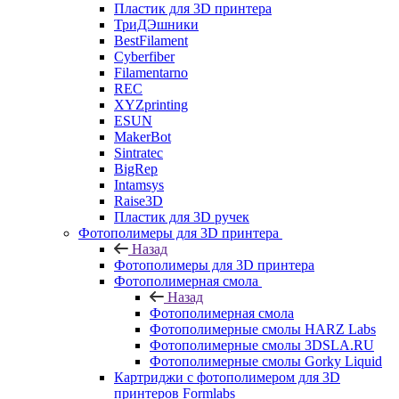
Пластик для 3D принтера
ТриДЭшники
BestFilament
Cyberfiber
Filamentarno
REC
XYZprinting
ESUN
MakerBot
Sintratec
BigRep
Intamsys
Raise3D
Пластик для 3D ручек
Фотополимеры для 3D принтера
Назад
Фотополимеры для 3D принтера
Фотополимерная смола
Назад
Фотополимерная смола
Фотополимерные смолы HARZ Labs
Фотополимерные смолы 3DSLA.RU
Фотополимерные смолы Gorky Liquid
Картриджи с фотополимером для 3D
принтеров Formlabs