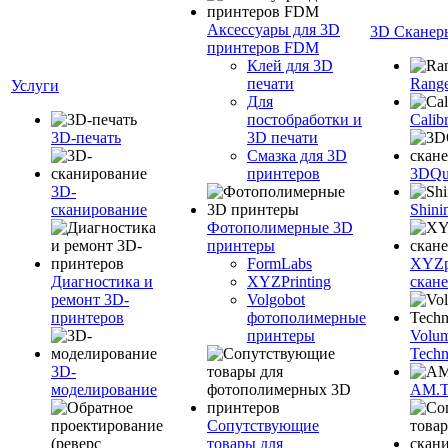
Аксессуары для 3D
3D Сканер
принтеров FDM
Клей для 3D
печати
Range
Услуги
Для
постобработки и
Calib
3D-печать
3D печати
Смазка для 3D
принтеров
3DQua
3D-
сканирование
Shini
Фотополимерные 3D
принтеры
FormLabs
XYZpr
Диагностика и
XYZPrinting
скан
ремонт 3D-
Volgobot
принтеров
фотополимерные
принтеры
Volu
Techn
3D-
моделирование
AM.
Сопутствующие
товары для