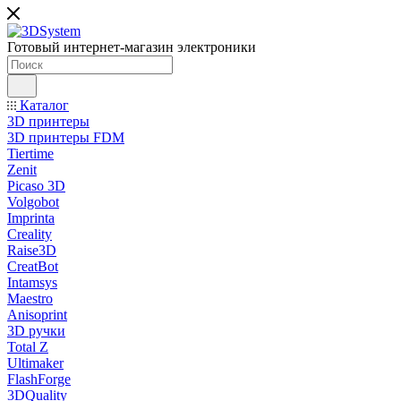
Готовый интернет-магазин электроники
Каталог
3D принтеры
3D принтеры FDM
Tiertime
Zenit
Picaso 3D
Volgobot
Imprinta
Creality
Raise3D
CreatBot
Intamsys
Maestro
Anisoprint
3D ручки
Total Z
Ultimaker
FlashForge
3DQuality