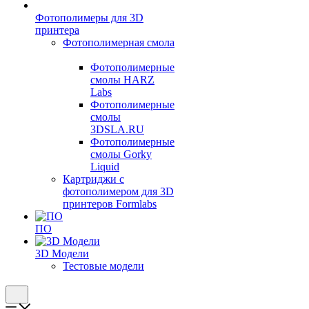
Фотополимеры для 3D
принтера
Фотополимерная смола
Фотополимерные
смолы HARZ
Labs
Фотополимерные
смолы
3DSLA.RU
Фотополимерные
смолы Gorky
Liquid
Картриджи с
фотополимером для 3D
принтеров Formlabs
ПО
3D Модели
Тестовые модели