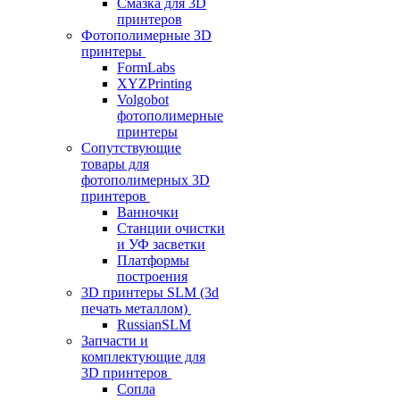
Смазка для 3D
принтеров
Фотополимерные 3D
принтеры
FormLabs
XYZPrinting
Volgobot
фотополимерные
принтеры
Сопутствующие
товары для
фотополимерных 3D
принтеров
Ванночки
Станции очистки
и УФ засветки
Платформы
построения
3D принтеры SLM (3d
печать металлом)
RussianSLM
Запчасти и
комплектующие для
3D принтеров
Сопла