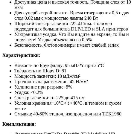
Доступная цена и высокая точность. Толщина слоя от 10
мкм
Для супербыстрой печати. Время отверждения 0,5 с для
слоя 0,02 мм с мощностью лампы 240 Вт
Широкий спектр засветки 225-415нм. Полимер
подходит для большинства DLP/LED и SLA принтеров
Ультранизкая усадка. Что Вы видите на экране, то Вы и
получаете! Усадка объекта всего 0,5%
Безопасность. Фотополимеры имеют слабый запах
Характеристики:
Вязкость по Брукфилду: 95 мПа*с при 25°C
Твёрдость по Шору D: 81
Мощность засветки: 18 мДж/см²
Прочность на растяжение: 45 Н/мм²
Удлинение при разрыве: 5%
Усадка: <0.2%
Спектр засветки: от 225 до 415 нм
Условия хранения: 10°C< t >40°C, в темном и сухом
месте
Смывка: 40-60% этанол, изопропанол или TEK1960
Комплектация: