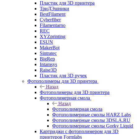
Пластик для 3D принтера
ТриДЭшники
BestFilament
Cyberfiber
Filamentarno
REC
XYZprinting
ESUN
MakerBot
Sintratec
BigRep
Intamsys
Raise3D
Пластик для 3D ручек
Фотополимеры для 3D принтера
Назад
Фотополимеры для 3D принтера
Фотополимерная смола
Назад
Фотополимерная смола
Фотополимерные смолы HARZ Labs
Фотополимерные смолы 3DSLA.RU
Фотополимерные смолы Gorky Liquid
Картриджи с фотополимером для 3D
принтеров Formlabs