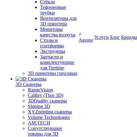
Cтёкла
Тефлоновые
трубки
Вентиляторы для
3D принтера
Мониторы
качества воздуха
Услуги
Блог
Бренды
Акции
Столы и
платформы
Экструдеры
Запчасти и
комплектующие
для Tiertime
3D принтеры гипсовые
3D Сканеры
RangeVision
Calibry (Thor 3D)
3DQuality сканеры
Shining 3D
XYZprinting сканеры
Volume Technologies
AM.TECH
Сопутствующие
товары для 3D