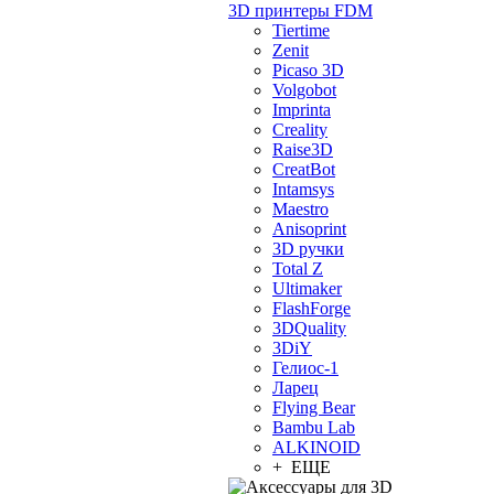
3D принтеры FDM
Tiertime
Zenit
Picaso 3D
Volgobot
Imprinta
Creality
Raise3D
CreatBot
Intamsys
Maestro
Anisoprint
3D ручки
Total Z
Ultimaker
FlashForge
3DQuality
3DiY
Гелиос-1
Ларец
Flying Bear
Bambu Lab
ALKINOID
+ ЕЩЕ