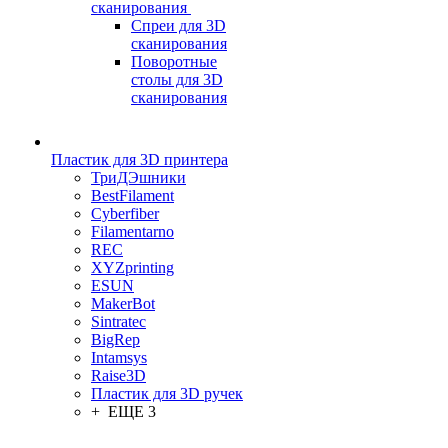
сканирования
Спреи для 3D
сканирования
Поворотные
столы для 3D
сканирования
Пластик для 3D принтера
ТриДЭшники
BestFilament
Cyberfiber
Filamentarno
REC
XYZprinting
ESUN
MakerBot
Sintratec
BigRep
Intamsys
Raise3D
Пластик для 3D ручек
+ ЕЩЕ 3