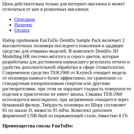
Цена действительна только для интернет-магазина и может
отличаться от цен в розничных магазинах
Описание
Наличие
Оплата
Набор пробников FunToDo Dentifix Sample Pack включает 2
высокоточных полимера последнего поколения и щадящее
средство для отмывки моделей. В комплекте Dentifix-3D
Modelling HR песочно-жёлтого и серого цветов, которые
разработаны для достижения наивысшего результата печати и
удобства дополнительной обработки в сфере стоматологии.
Современное средство TEK1960 от Keytech очищает модель
от полимера намного более эффективно, по сравнению со
стандартным изопропиловым спиртом или другими
растворителями, при этом не нарушает гладкость поверхности
изделия и практически не имеет запаха. Смывка TEK1960
используется многократно, при загрязнении очищается через
бумажный фильтр. Твёрдость полимера по Шору составляет
81 по шкале D, вязкость 95 mPas. Комплект дополнен
фирменной USB-flash из нержавеющей стали, ёмкостью 8 Гб.
Преимущества смолы FunToDo: