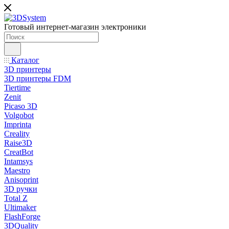
Готовый интернет-магазин электроники
Каталог
3D принтеры
3D принтеры FDM
Tiertime
Zenit
Picaso 3D
Volgobot
Imprinta
Creality
Raise3D
CreatBot
Intamsys
Maestro
Anisoprint
3D ручки
Total Z
Ultimaker
FlashForge
3DQuality