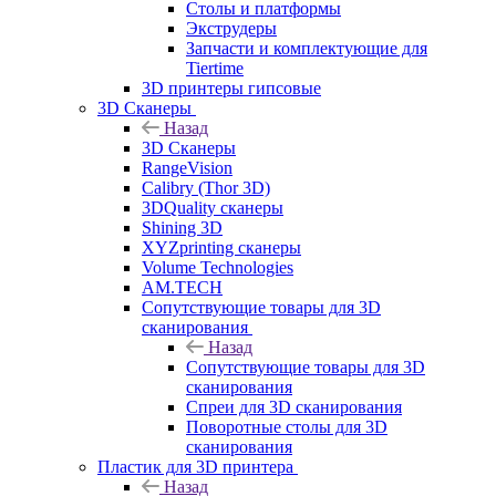
Столы и платформы
Экструдеры
Запчасти и комплектующие для
Tiertime
3D принтеры гипсовые
3D Сканеры
Назад
3D Сканеры
RangeVision
Calibry (Thor 3D)
3DQuality сканеры
Shining 3D
XYZprinting сканеры
Volume Technologies
AM.TECH
Сопутствующие товары для 3D
сканирования
Назад
Сопутствующие товары для 3D
сканирования
Спреи для 3D сканирования
Поворотные столы для 3D
сканирования
Пластик для 3D принтера
Назад