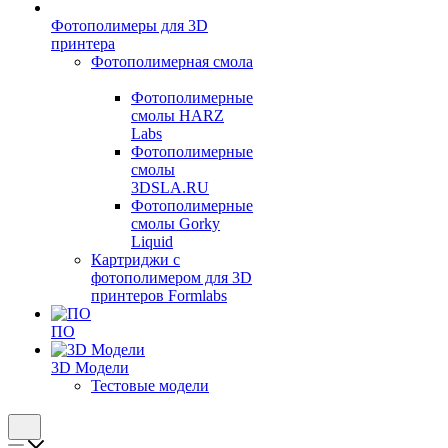
Фотополимеры для 3D
принтера
Фотополимерная смола
Фотополимерные
смолы HARZ
Labs
Фотополимерные
смолы
3DSLA.RU
Фотополимерные
смолы Gorky
Liquid
Картриджи с
фотополимером для 3D
принтеров Formlabs
ПО
3D Модели
Тестовые модели