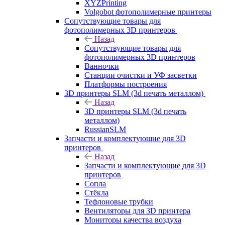
XYZPrinting
Volgobot фотополимерные принтеры
Сопутствующие товары для
фотополимерных 3D принтеров
Назад
Сопутствующие товары для
фотополимерных 3D принтеров
Ванночки
Станции очистки и УФ засветки
Платформы построения
3D принтеры SLM (3d печать металлом)
Назад
3D принтеры SLM (3d печать
металлом)
RussianSLM
Запчасти и комплектующие для 3D
принтеров
Назад
Запчасти и комплектующие для 3D
принтеров
Сопла
Cтёкла
Тефлоновые трубки
Вентиляторы для 3D принтера
Мониторы качества воздуха