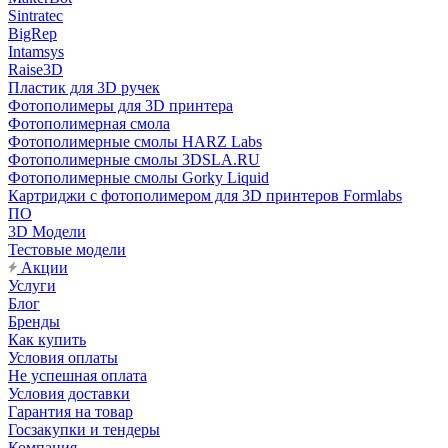
Sintratec
BigRep
Intamsys
Raise3D
Пластик для 3D ручек
Фотополимеры для 3D принтера
Фотополимерная смола
Фотополимерные смолы HARZ Labs
Фотополимерные смолы 3DSLA.RU
Фотополимерные смолы Gorky Liquid
Картриджи с фотополимером для 3D принтеров Formlabs
ПО
3D Модели
Тестовые модели
Акции
Услуги
Блог
Бренды
Как купить
Условия оплаты
Не успешная оплата
Условия доставки
Гарантия на товар
Госзакупки и тендеры
Компания