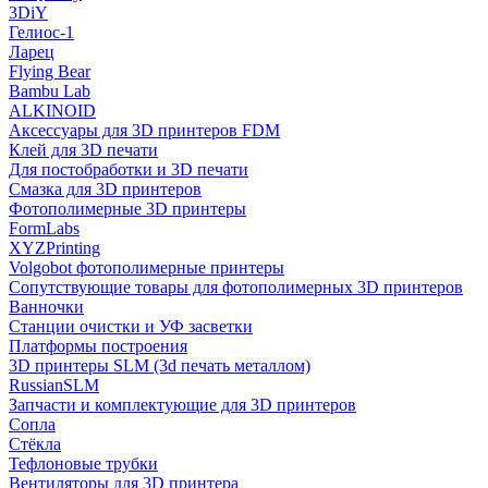
3DiY
Гелиос-1
Ларец
Flying Bear
Bambu Lab
ALKINOID
Аксессуары для 3D принтеров FDM
Клей для 3D печати
Для постобработки и 3D печати
Смазка для 3D принтеров
Фотополимерные 3D принтеры
FormLabs
XYZPrinting
Volgobot фотополимерные принтеры
Сопутствующие товары для фотополимерных 3D принтеров
Ванночки
Станции очистки и УФ засветки
Платформы построения
3D принтеры SLM (3d печать металлом)
RussianSLM
Запчасти и комплектующие для 3D принтеров
Сопла
Cтёкла
Тефлоновые трубки
Вентиляторы для 3D принтера