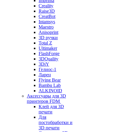
Imprinta
Creality
Raise3D
CreatBot
Intamsys
Maestro
Anisoprint
3D ручки
Total Z
Ultimaker
FlashForge
3DQuality
3DiY
Гелиос-1
Ларец
Flying Bear
Bambu Lab
ALKINOID
Аксессуары для 3D
принтеров FDM
Клей для 3D
печати
Для
постобработки и
3D печати