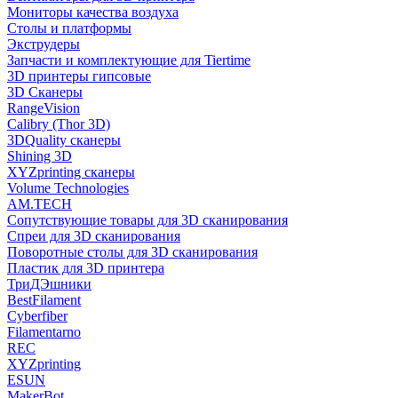
Мониторы качества воздуха
Столы и платформы
Экструдеры
Запчасти и комплектующие для Tiertime
3D принтеры гипсовые
3D Сканеры
RangeVision
Calibry (Thor 3D)
3DQuality сканеры
Shining 3D
XYZprinting сканеры
Volume Technologies
AM.TECH
Сопутствующие товары для 3D сканирования
Спреи для 3D сканирования
Поворотные столы для 3D сканирования
Пластик для 3D принтера
ТриДЭшники
BestFilament
Cyberfiber
Filamentarno
REC
XYZprinting
ESUN
MakerBot