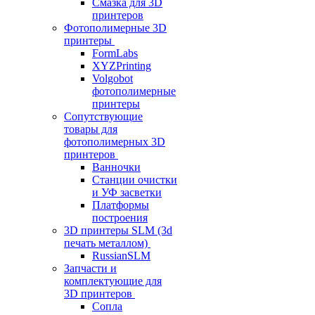
Смазка для 3D
принтеров
Фотополимерные 3D
принтеры
FormLabs
XYZPrinting
Volgobot
фотополимерные
принтеры
Сопутствующие
товары для
фотополимерных 3D
принтеров
Ванночки
Станции очистки
и УФ засветки
Платформы
построения
3D принтеры SLM (3d
печать металлом)
RussianSLM
Запчасти и
комплектующие для
3D принтеров
Сопла