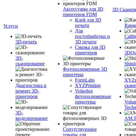
Аксессуары для 3D
3D Сканер
принтеров FDM
Клей для 3D
печати
Range
Услуги
Для
постобработки и
Calib
3D-печать
3D печати
Смазка для 3D
принтеров
3DQua
3D-
сканирование
Shini
Фотополимерные 3D
принтеры
FormLabs
XYZpr
Диагностика и
XYZPrinting
скан
ремонт 3D-
Volgobot
принтеров
фотополимерные
принтеры
Volu
Techn
3D-
моделирование
AM.
Сопутствующие
товары для