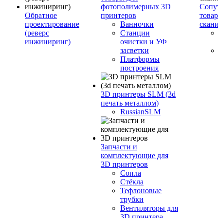
фотополимерных 3D
Сопу
Обратное
принтеров
това
проектирование
Ванночки
скан
(реверс
Станции
инжиниринг)
очистки и УФ
засветки
Платформы
построения
3D принтеры SLM (3d
печать металлом)
RussianSLM
Запчасти и
комплектующие для
3D принтеров
Сопла
Cтёкла
Тефлоновые
трубки
Вентиляторы для
3D принтера