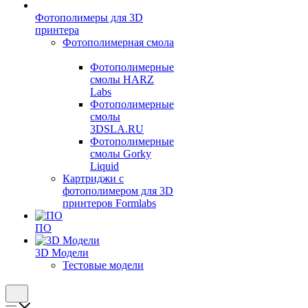
Фотополимеры для 3D
принтера
Фотополимерная смола
Фотополимерные
смолы HARZ
Labs
Фотополимерные
смолы
3DSLA.RU
Фотополимерные
смолы Gorky
Liquid
Картриджи с
фотополимером для 3D
принтеров Formlabs
ПО
3D Модели
Тестовые модели