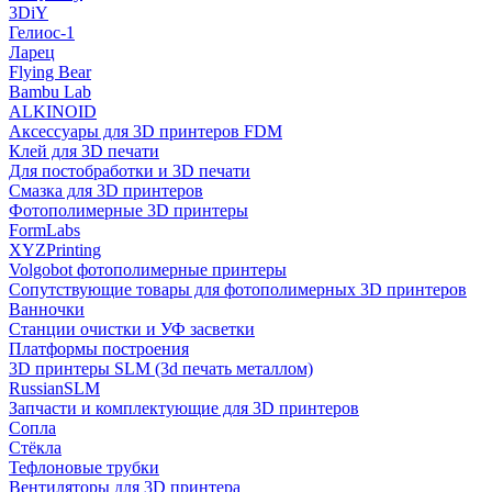
3DiY
Гелиос-1
Ларец
Flying Bear
Bambu Lab
ALKINOID
Аксессуары для 3D принтеров FDM
Клей для 3D печати
Для постобработки и 3D печати
Смазка для 3D принтеров
Фотополимерные 3D принтеры
FormLabs
XYZPrinting
Volgobot фотополимерные принтеры
Сопутствующие товары для фотополимерных 3D принтеров
Ванночки
Станции очистки и УФ засветки
Платформы построения
3D принтеры SLM (3d печать металлом)
RussianSLM
Запчасти и комплектующие для 3D принтеров
Сопла
Cтёкла
Тефлоновые трубки
Вентиляторы для 3D принтера