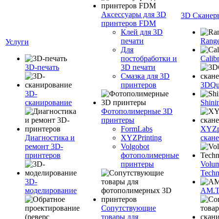
Аксессуары для 3D
3D Сканер
принтеров FDM
Клей для 3D
печати
Range
Услуги
Для
постобработки и
Calib
3D-печать
3D печати
Смазка для 3D
принтеров
3DQua
3D-
сканирование
Shini
Фотополимерные 3D
принтеры
FormLabs
XYZpr
Диагностика и
XYZPrinting
скан
ремонт 3D-
Volgobot
принтеров
фотополимерные
принтеры
Volu
Techn
3D-
моделирование
AM.
Сопутствующие
товары для