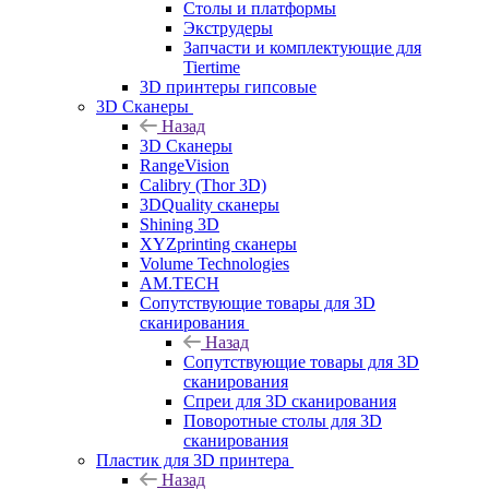
Столы и платформы
Экструдеры
Запчасти и комплектующие для
Tiertime
3D принтеры гипсовые
3D Сканеры
Назад
3D Сканеры
RangeVision
Calibry (Thor 3D)
3DQuality сканеры
Shining 3D
XYZprinting сканеры
Volume Technologies
AM.TECH
Сопутствующие товары для 3D
сканирования
Назад
Сопутствующие товары для 3D
сканирования
Спреи для 3D сканирования
Поворотные столы для 3D
сканирования
Пластик для 3D принтера
Назад