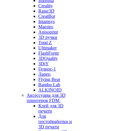
Imprinta
Creality
Raise3D
CreatBot
Intamsys
Maestro
Anisoprint
3D ручки
Total Z
Ultimaker
FlashForge
3DQuality
3DiY
Гелиос-1
Ларец
Flying Bear
Bambu Lab
ALKINOID
Аксессуары для 3D
принтеров FDM
Клей для 3D
печати
Для
постобработки и
3D печати