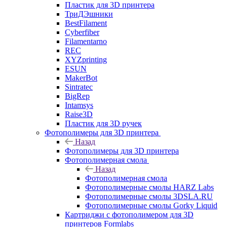
Пластик для 3D принтера
ТриДЭшники
BestFilament
Cyberfiber
Filamentarno
REC
XYZprinting
ESUN
MakerBot
Sintratec
BigRep
Intamsys
Raise3D
Пластик для 3D ручек
Фотополимеры для 3D принтера
Назад
Фотополимеры для 3D принтера
Фотополимерная смола
Назад
Фотополимерная смола
Фотополимерные смолы HARZ Labs
Фотополимерные смолы 3DSLA.RU
Фотополимерные смолы Gorky Liquid
Картриджи с фотополимером для 3D
принтеров Formlabs