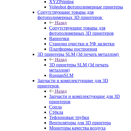
XYZPrinting
Volgobot фотополимерные принтеры
Сопутствующие товары для
фотополимерных 3D принтеров
Назад
Сопутствующие товары для
фотополимерных 3D принтеров
Ванночки
Станции очистки и УФ засветки
Платформы построения
3D принтеры SLM (3d печать металлом)
Назад
3D принтеры SLM (3d печать
металлом)
RussianSLM
Запчасти и комплектующие для 3D
принтеров
Назад
Запчасти и комплектующие для 3D
принтеров
Сопла
Cтёкла
Тефлоновые трубки
Вентиляторы для 3D принтера
Мониторы качества воздуха