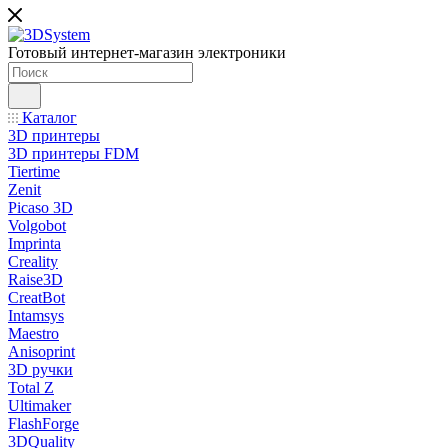
Готовый интернет-магазин электроники
Каталог
3D принтеры
3D принтеры FDM
Tiertime
Zenit
Picaso 3D
Volgobot
Imprinta
Creality
Raise3D
CreatBot
Intamsys
Maestro
Anisoprint
3D ручки
Total Z
Ultimaker
FlashForge
3DQuality