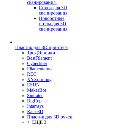
сканирования
Спреи для 3D
сканирования
Поворотные
столы для 3D
сканирования
Пластик для 3D принтера
ТриДЭшники
BestFilament
Cyberfiber
Filamentarno
REC
XYZprinting
ESUN
MakerBot
Sintratec
BigRep
Intamsys
Raise3D
Пластик для 3D ручек
+ ЕЩЕ 3