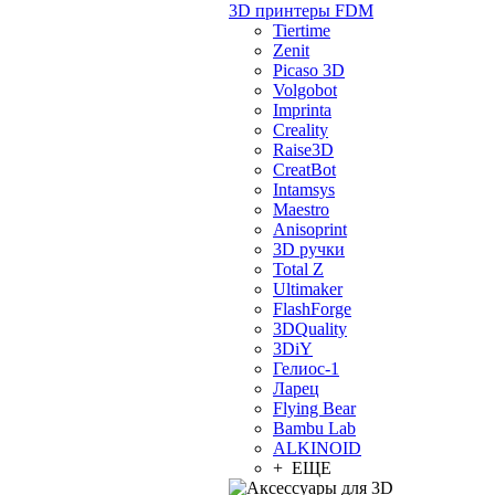
3D принтеры FDM
Tiertime
Zenit
Picaso 3D
Volgobot
Imprinta
Creality
Raise3D
CreatBot
Intamsys
Maestro
Anisoprint
3D ручки
Total Z
Ultimaker
FlashForge
3DQuality
3DiY
Гелиос-1
Ларец
Flying Bear
Bambu Lab
ALKINOID
+ ЕЩЕ