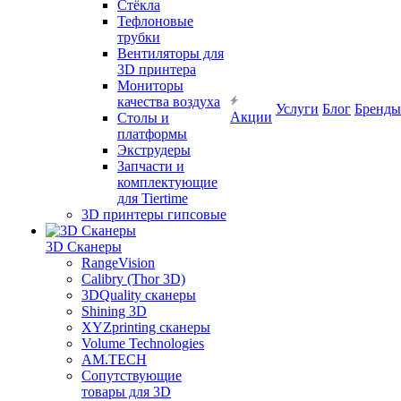
Cтёкла
Тефлоновые
трубки
Вентиляторы для
3D принтера
Мониторы
качества воздуха
Услуги
Блог
Бренды
Акции
Столы и
платформы
Экструдеры
Запчасти и
комплектующие
для Tiertime
3D принтеры гипсовые
3D Сканеры
RangeVision
Calibry (Thor 3D)
3DQuality сканеры
Shining 3D
XYZprinting сканеры
Volume Technologies
AM.TECH
Сопутствующие
товары для 3D