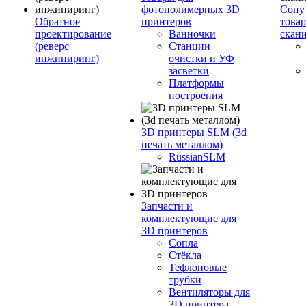
фотополимерных 3D
Сопу
Обратное
принтеров
това
проектирование
Ванночки
скан
(реверс
Станции
инжиниринг)
очистки и УФ
засветки
Платформы
построения
3D принтеры SLM (3d
печать металлом)
RussianSLM
Запчасти и
комплектующие для
3D принтеров
Сопла
Cтёкла
Тефлоновые
трубки
Вентиляторы для
3D принтера