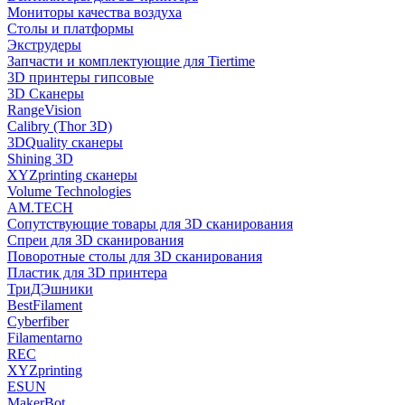
Мониторы качества воздуха
Столы и платформы
Экструдеры
Запчасти и комплектующие для Tiertime
3D принтеры гипсовые
3D Сканеры
RangeVision
Calibry (Thor 3D)
3DQuality сканеры
Shining 3D
XYZprinting сканеры
Volume Technologies
AM.TECH
Сопутствующие товары для 3D сканирования
Спреи для 3D сканирования
Поворотные столы для 3D сканирования
Пластик для 3D принтера
ТриДЭшники
BestFilament
Cyberfiber
Filamentarno
REC
XYZprinting
ESUN
MakerBot