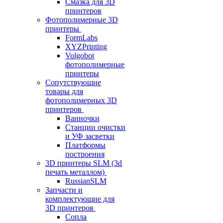
Смазка для 3D
принтеров
Фотополимерные 3D
принтеры
FormLabs
XYZPrinting
Volgobot
фотополимерные
принтеры
Сопутствующие
товары для
фотополимерных 3D
принтеров
Ванночки
Станции очистки
и УФ засветки
Платформы
построения
3D принтеры SLM (3d
печать металлом)
RussianSLM
Запчасти и
комплектующие для
3D принтеров
Сопла