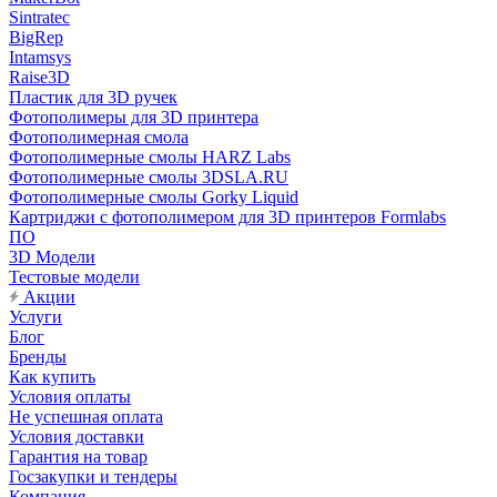
Sintratec
BigRep
Intamsys
Raise3D
Пластик для 3D ручек
Фотополимеры для 3D принтера
Фотополимерная смола
Фотополимерные смолы HARZ Labs
Фотополимерные смолы 3DSLA.RU
Фотополимерные смолы Gorky Liquid
Картриджи с фотополимером для 3D принтеров Formlabs
ПО
3D Модели
Тестовые модели
Акции
Услуги
Блог
Бренды
Как купить
Условия оплаты
Не успешная оплата
Условия доставки
Гарантия на товар
Госзакупки и тендеры
Компания