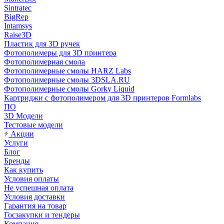
Sintratec
BigRep
Intamsys
Raise3D
Пластик для 3D ручек
Фотополимеры для 3D принтера
Фотополимерная смола
Фотополимерные смолы HARZ Labs
Фотополимерные смолы 3DSLA.RU
Фотополимерные смолы Gorky Liquid
Картриджи с фотополимером для 3D принтеров Formlabs
ПО
3D Модели
Тестовые модели
Акции
Услуги
Блог
Бренды
Как купить
Условия оплаты
Не успешная оплата
Условия доставки
Гарантия на товар
Госзакупки и тендеры
Компания