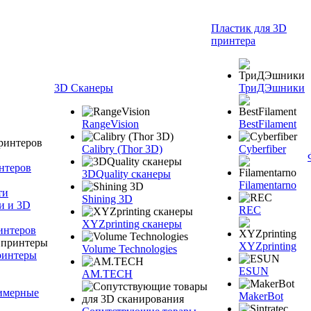
Пластик для 3D
принтера
3D Сканеры
ТриДЭшники
RangeVision
BestFilament
Calibry (Thor 3D)
Cyberfiber
нтеров
3DQuality сканеры
Filamentarno
ти
Shining 3D
и и 3D
REC
XYZprinting сканеры
интеров
XYZprinting
Volume Technologies
ринтеры
ESUN
AM.TECH
лимерные
MakerBot