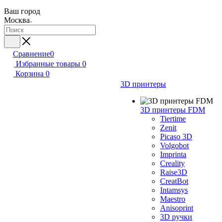
Ваш город
Москва
Сравнение
0
Избранные товары
0
Корзина
0
3D принтеры
3D принтеры FDM
Tiertime
Zenit
Picaso 3D
Volgobot
Imprinta
Creality
Raise3D
CreatBot
Intamsys
Maestro
Anisoprint
3D ручки