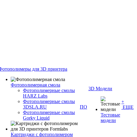
Фотополимеры для 3D принтера
Фотополимерная смола
3D Модели
Фотополимерные смолы
HARZ Labs
Фотополимерные смолы
+
3DSLA.RU
ПО
ЕЩЕ
Фотополимерные смолы
Тестовые
Gorky Liquid
модели
Картриджи с фотополимером