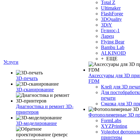
Total Z
Ultimaker
FlashForge
3DQuality
3DiY
Гелиос-1
Ларец
Flying Bear
Bambu Lab
ALKINOID
+ ЕЩЕ
Услуги
Аксессуары для 3D при
3D-печать
FDM
Клей для 3D печа
3D-сканирование
Для постобработк
печати
Смазка для 3D пр
Диагностика и ремонт 3D-
принтеров
Фотополимерные 3D п
FormLabs
3D-моделирование
XYZPrinting
Volgobot фотопо
принтеры