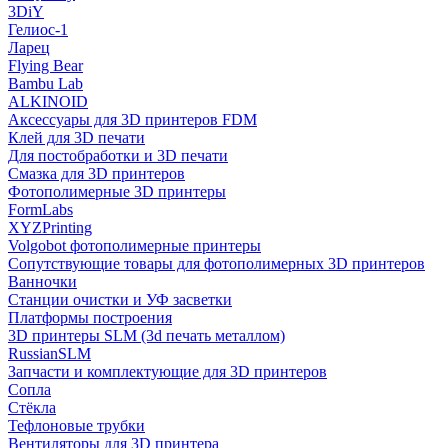
3DiY
Гелиос-1
Ларец
Flying Bear
Bambu Lab
ALKINOID
Аксессуары для 3D принтеров FDM
Клей для 3D печати
Для постобработки и 3D печати
Смазка для 3D принтеров
Фотополимерные 3D принтеры
FormLabs
XYZPrinting
Volgobot фотополимерные принтеры
Сопутствующие товары для фотополимерных 3D принтеров
Ванночки
Станции очистки и УФ засветки
Платформы построения
3D принтеры SLM (3d печать металлом)
RussianSLM
Запчасти и комплектующие для 3D принтеров
Сопла
Cтёкла
Тефлоновые трубки
Вентиляторы для 3D принтера