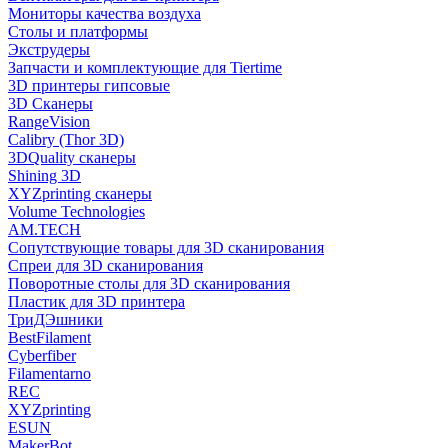
Мониторы качества воздуха
Столы и платформы
Экструдеры
Запчасти и комплектующие для Tiertime
3D принтеры гипсовые
3D Сканеры
RangeVision
Calibry (Thor 3D)
3DQuality сканеры
Shining 3D
XYZprinting сканеры
Volume Technologies
AM.TECH
Сопутствующие товары для 3D сканирования
Спреи для 3D сканирования
Поворотные столы для 3D сканирования
Пластик для 3D принтера
ТриДЭшники
BestFilament
Cyberfiber
Filamentarno
REC
XYZprinting
ESUN
MakerBot