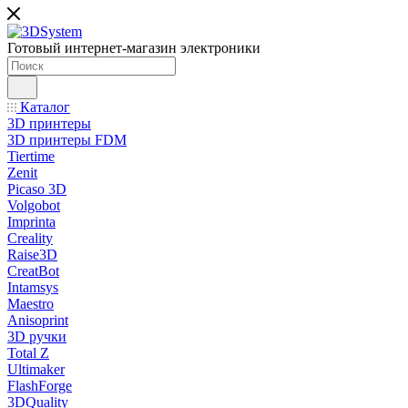
Готовый интернет-магазин электроники
Каталог
3D принтеры
3D принтеры FDM
Tiertime
Zenit
Picaso 3D
Volgobot
Imprinta
Creality
Raise3D
CreatBot
Intamsys
Maestro
Anisoprint
3D ручки
Total Z
Ultimaker
FlashForge
3DQuality