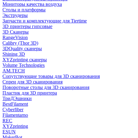
Мониторы качества воздуха
Столы и платформы
Экструдеры
Запчасти и комплектующие для Tiertime
3D принтеры гипсовые
3D Сканеры
RangeVision
Calibry (Thor 3D)
3DQuality сканеры
Shining 3D
XYZprinting сканеры
Volume Technologies
AM.TECH
Сопутствующие товары для 3D сканирования
Спреи для 3D сканирования
Поворотные столы для 3D сканирования
Пластик для 3D принтера
ТриДЭшники
BestFilament
Cyberfiber
Filamentarno
REC
XYZprinting
ESUN
MakerBot