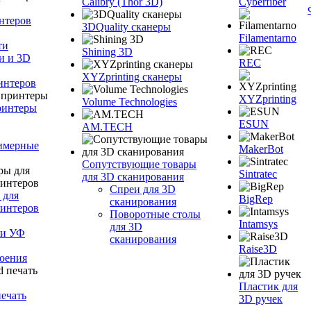
Calibry (Thor 3D)
Cyberfiber
нтеров
3DQuality сканеры
Filamentarno
ти
Shining 3D
и и 3D
REC
XYZprinting сканеры
интеров
XYZprinting
Volume Technologies
ринтеры
ESUN
AM.TECH
лимерные
MakerBot
Сопутствующие товары
Sintratec
для 3D сканирования
Спреи для 3D
 для
BigRep
сканирования
интеров
Поворотные столы
Intamsys
для 3D
 и УФ
сканирования
Raise3D
оения
Пластик для
ечать
3D ручек