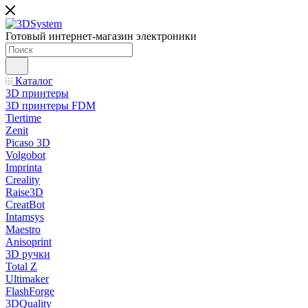
Готовый интернет-магазин электроники
Каталог
3D принтеры
3D принтеры FDM
Tiertime
Zenit
Picaso 3D
Volgobot
Imprinta
Creality
Raise3D
CreatBot
Intamsys
Maestro
Anisoprint
3D ручки
Total Z
Ultimaker
FlashForge
3DQuality