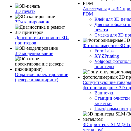
Аксессуары для 3D при
3D-печать
FDM
Клей для 3D печа
3D-сканирование
Для постобработк
печати
Смазка для 3D пр
Диагностика и ремонт 3D-
принтеров
Фотополимерные 3D п
FormLabs
3D-моделирование
XYZPrinting
Volgobot фотопо
принтеры
Обратное проектирование
(реверс инжиниринг)
Сопутствующие товары
фотополимерных 3D пр
Ванночки
Станции очистки
засветки
Платформы постр
3D принтеры SLM (3d п
металлом)