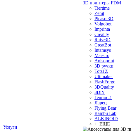
3D принтеры FDM
Tiertime
Zenit
Picaso 3D
Volgobot
Imprinta
Creality
Raise3D
CreatBot
Intamsys
Maestro
Anisoprint
3D ручки
Total Z
Ultimaker
FlashForge
3DQuality
3DiY
Гелиос-1
Ларец
Flying Bear
Bambu Lab
ALKINOID
+ ЕЩЕ
Услуги