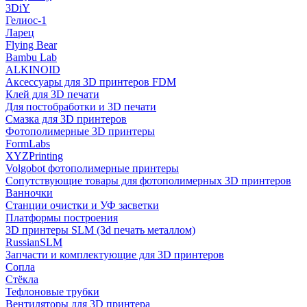
3DiY
Гелиос-1
Ларец
Flying Bear
Bambu Lab
ALKINOID
Аксессуары для 3D принтеров FDM
Клей для 3D печати
Для постобработки и 3D печати
Смазка для 3D принтеров
Фотополимерные 3D принтеры
FormLabs
XYZPrinting
Volgobot фотополимерные принтеры
Сопутствующие товары для фотополимерных 3D принтеров
Ванночки
Станции очистки и УФ засветки
Платформы построения
3D принтеры SLM (3d печать металлом)
RussianSLM
Запчасти и комплектующие для 3D принтеров
Сопла
Cтёкла
Тефлоновые трубки
Вентиляторы для 3D принтера