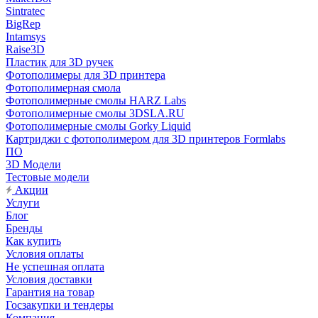
Sintratec
BigRep
Intamsys
Raise3D
Пластик для 3D ручек
Фотополимеры для 3D принтера
Фотополимерная смола
Фотополимерные смолы HARZ Labs
Фотополимерные смолы 3DSLA.RU
Фотополимерные смолы Gorky Liquid
Картриджи с фотополимером для 3D принтеров Formlabs
ПО
3D Модели
Тестовые модели
Акции
Услуги
Блог
Бренды
Как купить
Условия оплаты
Не успешная оплата
Условия доставки
Гарантия на товар
Госзакупки и тендеры
Компания