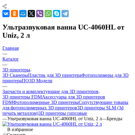
Ультразвуковая ванна UC-4060HL от
Uniz, 2 л
Главная
—
Каталог
—
3D принтеры
3D Сканеры
Пластик для 3D принтера
Фотополимеры для 3D
принтера
ПО
3D Модели
—
Запчасти и комплектующие для 3D принтеров
3D принтеры FDM
Аксессуары для 3D принтеров
FDM
Фотополимерные 3D принтеры
Сопутствующие товары
для фотополимерных 3D принтеров
3D принтеры SLM (3d
печать металлом)
3D принтеры гипсовые
—
Ультразвуковая ванна UC-4060HL от Uniz, 2 л
—
Бренды
В избранное
Сравнить