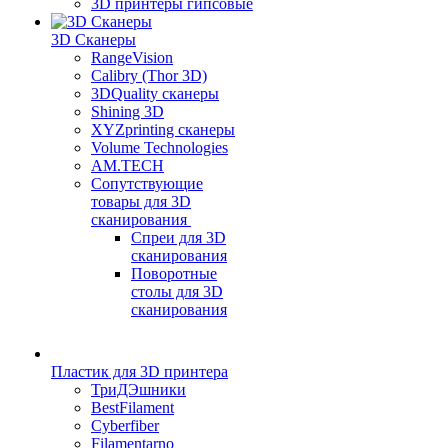
3D принтеры гипсовые
3D Сканеры
RangeVision
Calibry (Thor 3D)
3DQuality сканеры
Shining 3D
XYZprinting сканеры
Volume Technologies
AM.TECH
Сопутствующие
товары для 3D
сканирования
Спреи для 3D
сканирования
Поворотные
столы для 3D
сканирования
Пластик для 3D принтера
ТриДЭшники
BestFilament
Cyberfiber
Filamentarno