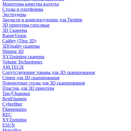
Мониторы качества воздуха
Столы и платформы
Экструдеры
Запчасти и комплектующие для Tiertime
3D принтеры гипсовые
3D Сканеры
RangeVision
Calibry (Thor 3D)
3DQuality сканеры
Shining 3D
XYZprinting сканеры
Volume Technologies
AM.TECH
Сопутствующие товары для 3D сканирования
Спреи для 3D сканирования
Поворотные столы для 3D сканирования
Пластик для 3D принтера
ТриДЭшники
BestFilament
Cyberfiber
Filamentarno
REC
XYZprinting
ESUN
MakerBot