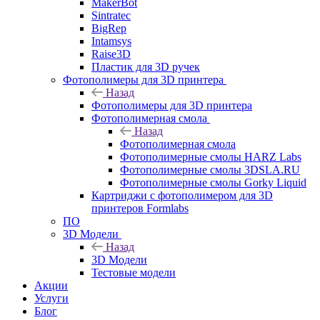
MakerBot
Sintratec
BigRep
Intamsys
Raise3D
Пластик для 3D ручек
Фотополимеры для 3D принтера
Назад
Фотополимеры для 3D принтера
Фотополимерная смола
Назад
Фотополимерная смола
Фотополимерные смолы HARZ Labs
Фотополимерные смолы 3DSLA.RU
Фотополимерные смолы Gorky Liquid
Картриджи с фотополимером для 3D
принтеров Formlabs
ПО
3D Модели
Назад
3D Модели
Тестовые модели
Акции
Услуги
Блог