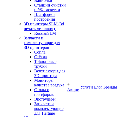
Ванночки
Станции очистки
и УФ засветки
Платформы
построения
3D принтеры SLM (3d
печать металлом)
RussianSLM
Запчасти и
комплектующие для
3D принтеров
Сопла
Cтёкла
Тефлоновые
трубки
Вентиляторы для
3D принтера
Мониторы
качества воздуха
Услуги
Блог
Бренды
Акции
Столы и
платформы
Экструдеры
Запчасти и
комплектующие
для Tiertime