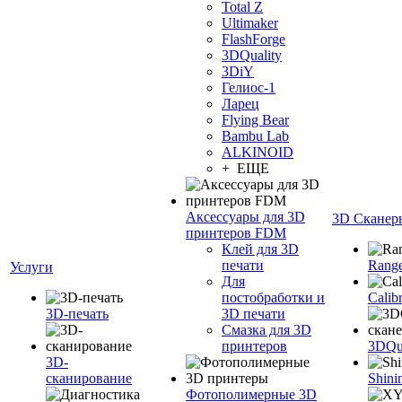
Total Z
Ultimaker
FlashForge
3DQuality
3DiY
Гелиос-1
Ларец
Flying Bear
Bambu Lab
ALKINOID
+ ЕЩЕ
Аксессуары для 3D
3D Сканер
принтеров FDM
Клей для 3D
печати
Range
Услуги
Для
постобработки и
Calib
3D-печать
3D печати
Смазка для 3D
принтеров
3DQua
3D-
сканирование
Shini
Фотополимерные 3D