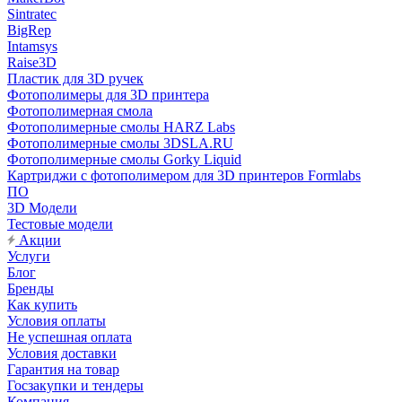
Sintratec
BigRep
Intamsys
Raise3D
Пластик для 3D ручек
Фотополимеры для 3D принтера
Фотополимерная смола
Фотополимерные смолы HARZ Labs
Фотополимерные смолы 3DSLA.RU
Фотополимерные смолы Gorky Liquid
Картриджи с фотополимером для 3D принтеров Formlabs
ПО
3D Модели
Тестовые модели
Акции
Услуги
Блог
Бренды
Как купить
Условия оплаты
Не успешная оплата
Условия доставки
Гарантия на товар
Госзакупки и тендеры
Компания