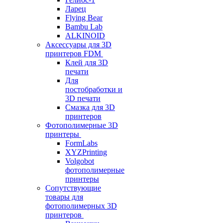
Ларец
Flying Bear
Bambu Lab
ALKINOID
Аксессуары для 3D
принтеров FDM
Клей для 3D
печати
Для
постобработки и
3D печати
Смазка для 3D
принтеров
Фотополимерные 3D
принтеры
FormLabs
XYZPrinting
Volgobot
фотополимерные
принтеры
Сопутствующие
товары для
фотополимерных 3D
принтеров