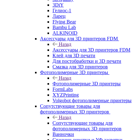
3DiY
Гелиос-1
Ларец
Flying Bear
Bambu Lab
ALKINOID
Аксессуары для 3D принтеров FDM
Назад
Аксессуары для 3D принтеров FDM
Клей для 3D печати
Для постобработки и 3D печати
Смазка для 3D принтеров
Фотополимерные 3D принтеры
Назад
Фотополимерные 3D принтеры
FormLabs
XYZPrinting
Volgobot фотополимерные принтеры
Сопутствующие товары для
фотополимерных 3D принтеров
Назад
Сопутствующие товары для
фотополимерных 3D принтеров
Ванночки
Станции очистки и УФ засветки