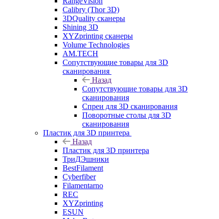
RangeVision
Calibry (Thor 3D)
3DQuality сканеры
Shining 3D
XYZprinting сканеры
Volume Technologies
AM.TECH
Сопутствующие товары для 3D
сканирования
Назад
Сопутствующие товары для 3D
сканирования
Спреи для 3D сканирования
Поворотные столы для 3D
сканирования
Пластик для 3D принтера
Назад
Пластик для 3D принтера
ТриДЭшники
BestFilament
Cyberfiber
Filamentarno
REC
XYZprinting
ESUN