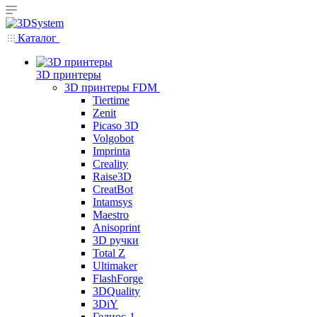
Каталог
3D принтеры
3D принтеры FDM
Tiertime
Zenit
Picaso 3D
Volgobot
Imprinta
Creality
Raise3D
CreatBot
Intamsys
Maestro
Anisoprint
3D ручки
Total Z
Ultimaker
FlashForge
3DQuality
3DiY
Гелиос-1