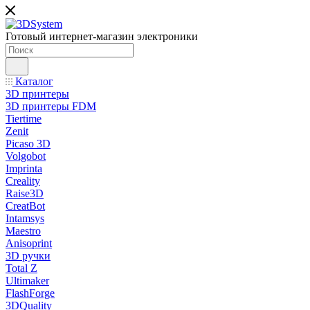
Готовый интернет-магазин электроники
Каталог
3D принтеры
3D принтеры FDM
Tiertime
Zenit
Picaso 3D
Volgobot
Imprinta
Creality
Raise3D
CreatBot
Intamsys
Maestro
Anisoprint
3D ручки
Total Z
Ultimaker
FlashForge
3DQuality