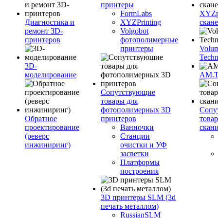
принтеры
FormLabs
XYZpr
Диагностика и
XYZPrinting
скан
ремонт 3D-
Volgobot
принтеров
фотополимерные
принтеры
Volu
Techn
3D-
моделирование
AM.
Сопутствующие
товары для
фотополимерных 3D
Сопу
Обратное
принтеров
това
проектирование
Ванночки
скан
(реверс
Станции
инжиниринг)
очистки и УФ
засветки
Платформы
построения
3D принтеры SLM (3d
печать металлом)
RussianSLM