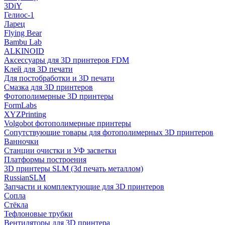
3DiY
Гелиос-1
Ларец
Flying Bear
Bambu Lab
ALKINOID
Аксессуары для 3D принтеров FDM
Клей для 3D печати
Для постобработки и 3D печати
Смазка для 3D принтеров
Фотополимерные 3D принтеры
FormLabs
XYZPrinting
Volgobot фотополимерные принтеры
Сопутствующие товары для фотополимерных 3D принтеров
Ванночки
Станции очистки и УФ засветки
Платформы построения
3D принтеры SLM (3d печать металлом)
RussianSLM
Запчасти и комплектующие для 3D принтеров
Сопла
Cтёкла
Тефлоновые трубки
Вентиляторы для 3D принтера