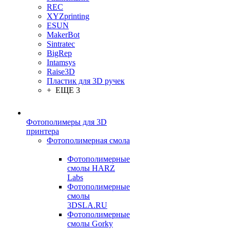
REC
XYZprinting
ESUN
MakerBot
Sintratec
BigRep
Intamsys
Raise3D
Пластик для 3D ручек
+ ЕЩЕ 3
Фотополимеры для 3D
принтера
Фотополимерная смола
Фотополимерные
смолы HARZ
Labs
Фотополимерные
смолы
3DSLA.RU
Фотополимерные
смолы Gorky