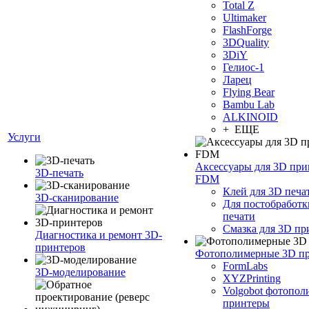
Total Z
Ultimaker
FlashForge
3DQuality
3DiY
Гелиос-1
Ларец
Flying Bear
Bambu Lab
ALKINOID
+ ЕЩЕ
Услуги
Аксессуары для 3D при
3D-печать
FDM
Клей для 3D печа
3D-сканирование
Для постобработк
печати
Смазка для 3D пр
Диагностика и ремонт 3D-
принтеров
Фотополимерные 3D п
FormLabs
3D-моделирование
XYZPrinting
Volgobot фотопо
принтеры