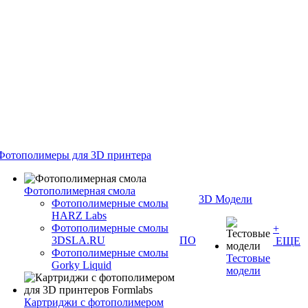
Фотополимеры для 3D принтера
Фотополимерная смола
3D Модели
Фотополимерные смолы
HARZ Labs
Фотополимерные смолы
+
3DSLA.RU
ПО
ЕЩЕ
Фотополимерные смолы
Тестовые
Gorky Liquid
модели
Картриджи с фотополимером