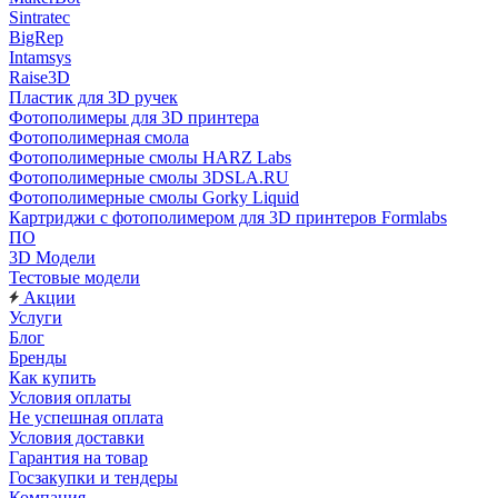
Sintratec
BigRep
Intamsys
Raise3D
Пластик для 3D ручек
Фотополимеры для 3D принтера
Фотополимерная смола
Фотополимерные смолы HARZ Labs
Фотополимерные смолы 3DSLA.RU
Фотополимерные смолы Gorky Liquid
Картриджи с фотополимером для 3D принтеров Formlabs
ПО
3D Модели
Тестовые модели
Акции
Услуги
Блог
Бренды
Как купить
Условия оплаты
Не успешная оплата
Условия доставки
Гарантия на товар
Госзакупки и тендеры
Компания