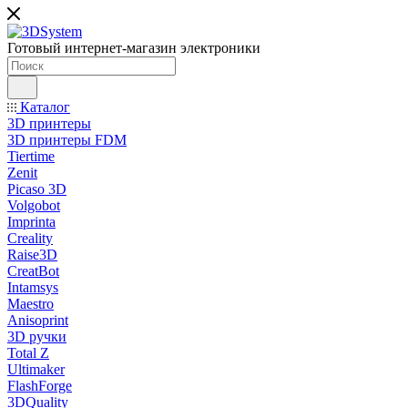
Готовый интернет-магазин электроники
Каталог
3D принтеры
3D принтеры FDM
Tiertime
Zenit
Picaso 3D
Volgobot
Imprinta
Creality
Raise3D
CreatBot
Intamsys
Maestro
Anisoprint
3D ручки
Total Z
Ultimaker
FlashForge
3DQuality