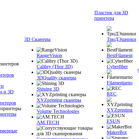
Пластик для 3D
принтера
3D Сканеры
ТриДЭшники
RangeVision
BestFilament
Calibry (Thor 3D)
Cyberfiber
нтеров
3DQuality сканеры
Filamentarno
ти
Shining 3D
и и 3D
REC
XYZprinting сканеры
интеров
XYZprinting
Volume Technologies
ринтеры
ESUN
AM.TECH
лимерные
MakerBot