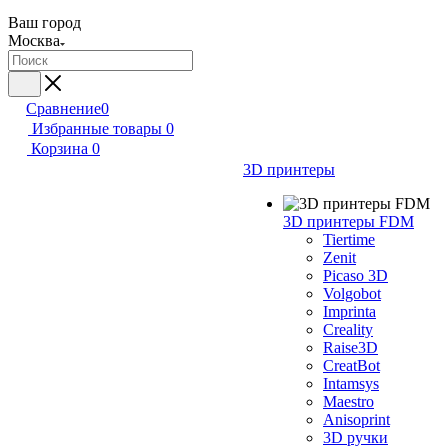
Ваш город
Москва
Сравнение
0
Избранные товары
0
Корзина
0
3D принтеры
3D принтеры FDM
Tiertime
Zenit
Picaso 3D
Volgobot
Imprinta
Creality
Raise3D
CreatBot
Intamsys
Maestro
Anisoprint
3D ручки