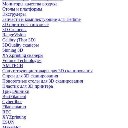
Мониторы качества воздуха
Столы и платформы
Экструдеры
Запчасти и комплектующие для Tiertime
3D принтеры гипсовые
3D Сканеры
RangeVision
Calibry (Thor 3D)
3DQuality сканеры
Shining 3D
XYZprinting сканеры
Volume Technologies
AM.TECH
Сопутствующие товары для 3D сканирования
Спреи для 3D сканирования
Поворотные столы для 3D сканирования
Пластик для 3D принтера
ТриДЭшники
BestFilament
Cyberfiber
Filamentarno
REC
XYZprinting
ESUN
MakerBot