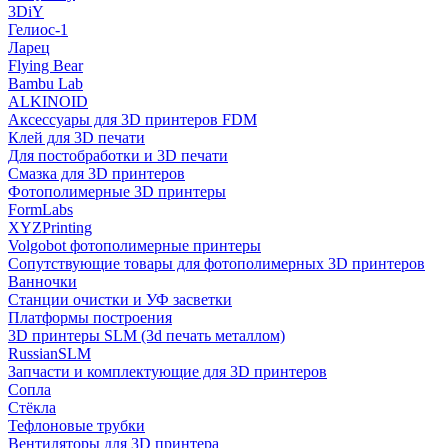
3DiY
Гелиос-1
Ларец
Flying Bear
Bambu Lab
ALKINOID
Аксессуары для 3D принтеров FDM
Клей для 3D печати
Для постобработки и 3D печати
Смазка для 3D принтеров
Фотополимерные 3D принтеры
FormLabs
XYZPrinting
Volgobot фотополимерные принтеры
Сопутствующие товары для фотополимерных 3D принтеров
Ванночки
Станции очистки и УФ засветки
Платформы построения
3D принтеры SLM (3d печать металлом)
RussianSLM
Запчасти и комплектующие для 3D принтеров
Сопла
Cтёкла
Тефлоновые трубки
Вентиляторы для 3D принтера