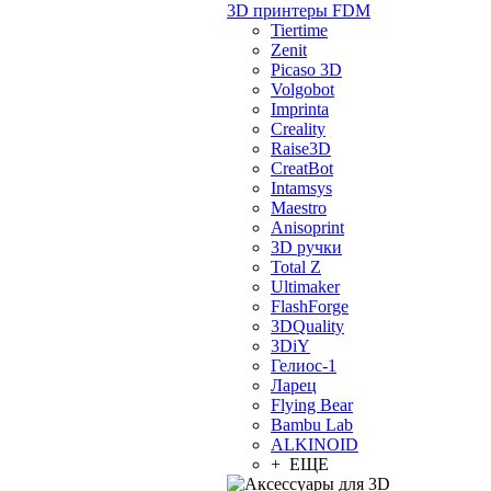
3D принтеры FDM
Tiertime
Zenit
Picaso 3D
Volgobot
Imprinta
Creality
Raise3D
CreatBot
Intamsys
Maestro
Anisoprint
3D ручки
Total Z
Ultimaker
FlashForge
3DQuality
3DiY
Гелиос-1
Ларец
Flying Bear
Bambu Lab
ALKINOID
+ ЕЩЕ