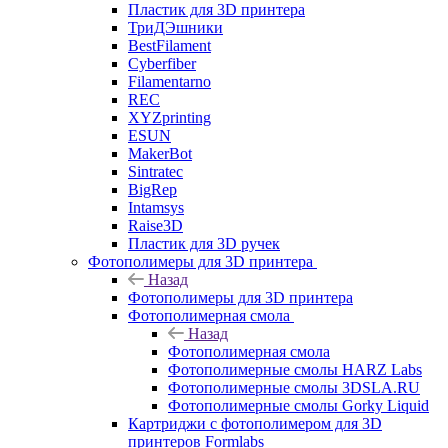
Пластик для 3D принтера
ТриДЭшники
BestFilament
Cyberfiber
Filamentarno
REC
XYZprinting
ESUN
MakerBot
Sintratec
BigRep
Intamsys
Raise3D
Пластик для 3D ручек
Фотополимеры для 3D принтера
Назад
Фотополимеры для 3D принтера
Фотополимерная смола
Назад
Фотополимерная смола
Фотополимерные смолы HARZ Labs
Фотополимерные смолы 3DSLA.RU
Фотополимерные смолы Gorky Liquid
Картриджи с фотополимером для 3D
принтеров Formlabs