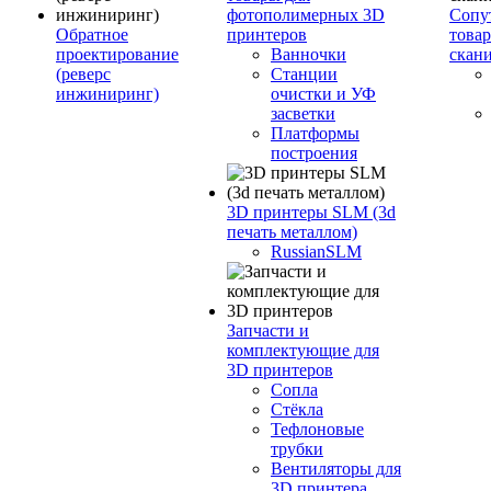
фотополимерных 3D
Сопу
Обратное
принтеров
това
проектирование
Ванночки
скан
(реверс
Станции
инжиниринг)
очистки и УФ
засветки
Платформы
построения
3D принтеры SLM (3d
печать металлом)
RussianSLM
Запчасти и
комплектующие для
3D принтеров
Сопла
Cтёкла
Тефлоновые
трубки
Вентиляторы для
3D принтера