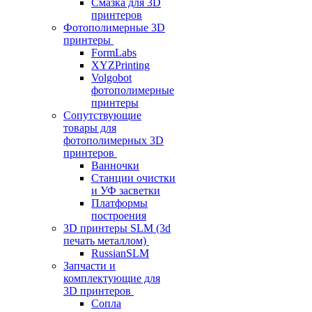
Смазка для 3D
принтеров
Фотополимерные 3D
принтеры
FormLabs
XYZPrinting
Volgobot
фотополимерные
принтеры
Сопутствующие
товары для
фотополимерных 3D
принтеров
Ванночки
Станции очистки
и УФ засветки
Платформы
построения
3D принтеры SLM (3d
печать металлом)
RussianSLM
Запчасти и
комплектующие для
3D принтеров
Сопла