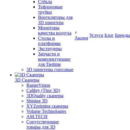
Cтёкла
Тефлоновые
трубки
Вентиляторы для
3D принтера
Мониторы
качества воздуха
Услуги
Блог
Бренды
Акции
Столы и
платформы
Экструдеры
Запчасти и
комплектующие
для Tiertime
3D принтеры гипсовые
3D Сканеры
RangeVision
Calibry (Thor 3D)
3DQuality сканеры
Shining 3D
XYZprinting сканеры
Volume Technologies
AM.TECH
Сопутствующие
товары для 3D