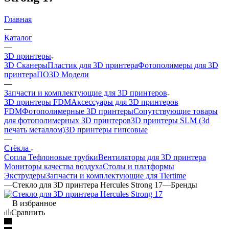
Главная
—
Каталог
—
3D принтеры
3D Сканеры
Пластик для 3D принтера
Фотополимеры для 3D
принтера
ПО
3D Модели
—
Запчасти и комплектующие для 3D принтеров
3D принтеры FDM
Аксессуары для 3D принтеров
FDM
Фотополимерные 3D принтеры
Сопутствующие товары
для фотополимерных 3D принтеров
3D принтеры SLM (3d
печать металлом)
3D принтеры гипсовые
—
Cтёкла
Сопла
Тефлоновые трубки
Вентиляторы для 3D принтера
Мониторы качества воздуха
Столы и платформы
Экструдеры
Запчасти и комплектующие для Tiertime
—
Стекло для 3D принтера Hercules Strong 17
—
Бренды
В избранное
Сравнить