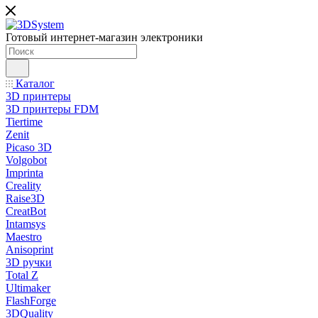
Готовый интернет-магазин электроники
Каталог
3D принтеры
3D принтеры FDM
Tiertime
Zenit
Picaso 3D
Volgobot
Imprinta
Creality
Raise3D
CreatBot
Intamsys
Maestro
Anisoprint
3D ручки
Total Z
Ultimaker
FlashForge
3DQuality