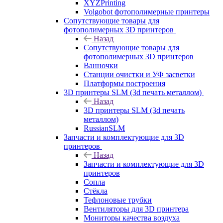
XYZPrinting
Volgobot фотополимерные принтеры
Сопутствующие товары для
фотополимерных 3D принтеров
Назад
Сопутствующие товары для
фотополимерных 3D принтеров
Ванночки
Станции очистки и УФ засветки
Платформы построения
3D принтеры SLM (3d печать металлом)
Назад
3D принтеры SLM (3d печать
металлом)
RussianSLM
Запчасти и комплектующие для 3D
принтеров
Назад
Запчасти и комплектующие для 3D
принтеров
Сопла
Cтёкла
Тефлоновые трубки
Вентиляторы для 3D принтера
Мониторы качества воздуха