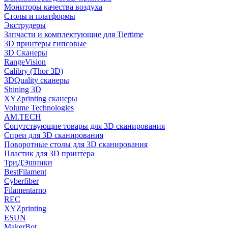
Мониторы качества воздуха
Столы и платформы
Экструдеры
Запчасти и комплектующие для Tiertime
3D принтеры гипсовые
3D Сканеры
RangeVision
Calibry (Thor 3D)
3DQuality сканеры
Shining 3D
XYZprinting сканеры
Volume Technologies
AM.TECH
Сопутствующие товары для 3D сканирования
Спреи для 3D сканирования
Поворотные столы для 3D сканирования
Пластик для 3D принтера
ТриДЭшники
BestFilament
Cyberfiber
Filamentarno
REC
XYZprinting
ESUN
MakerBot