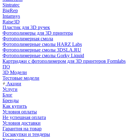
Sintratec
BigRep
Intamsys
Raise3D
Пластик для 3D ручек
Фотополимеры для 3D принтера
Фотополимерная смола
Фотополимерные смолы HARZ Labs
Фотополимерные смолы 3DSLA.RU
Фотополимерные смолы Gorky Liquid
Картриджи с фотополимером для 3D принтеров Formlabs
ПО
3D Модели
Тестовые модели
Акции
Услуги
Блог
Бренды
Как купить
Условия оплаты
Не успешная оплата
Условия доставки
Гарантия на товар
Госзакупки и тендеры
Компания