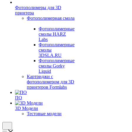
Фотополимеры для 3D
принтера
Фотополимерная смола
Фотополимерные
смолы HARZ
Labs
Фотополимерные
смолы
3DSLA.RU
Фотополимерные
смолы Gorky
Liquid
Картриджи с
фотополимером для 3D
принтеров Formlabs
ПО
3D Модели
Тестовые модели