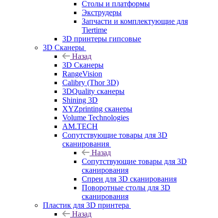
Столы и платформы
Экструдеры
Запчасти и комплектующие для
Tiertime
3D принтеры гипсовые
3D Сканеры
Назад
3D Сканеры
RangeVision
Calibry (Thor 3D)
3DQuality сканеры
Shining 3D
XYZprinting сканеры
Volume Technologies
AM.TECH
Сопутствующие товары для 3D
сканирования
Назад
Сопутствующие товары для 3D
сканирования
Спреи для 3D сканирования
Поворотные столы для 3D
сканирования
Пластик для 3D принтера
Назад