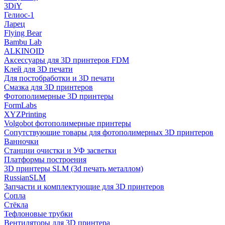
3DiY
Гелиос-1
Ларец
Flying Bear
Bambu Lab
ALKINOID
Аксессуары для 3D принтеров FDM
Клей для 3D печати
Для постобработки и 3D печати
Смазка для 3D принтеров
Фотополимерные 3D принтеры
FormLabs
XYZPrinting
Volgobot фотополимерные принтеры
Сопутствующие товары для фотополимерных 3D принтеров
Ванночки
Станции очистки и УФ засветки
Платформы построения
3D принтеры SLM (3d печать металлом)
RussianSLM
Запчасти и комплектующие для 3D принтеров
Сопла
Cтёкла
Тефлоновые трубки
Вентиляторы для 3D принтера