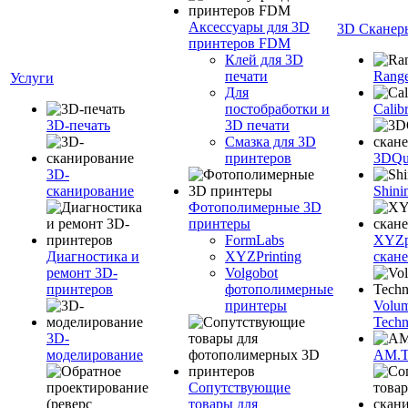
Аксессуары для 3D
3D Сканер
принтеров FDM
Клей для 3D
печати
Range
Услуги
Для
постобработки и
Calib
3D-печать
3D печати
Смазка для 3D
принтеров
3DQua
3D-
сканирование
Shini
Фотополимерные 3D
принтеры
FormLabs
XYZpr
Диагностика и
XYZPrinting
скан
ремонт 3D-
Volgobot
принтеров
фотополимерные
принтеры
Volu
Techn
3D-
моделирование
AM.
Сопутствующие
товары для