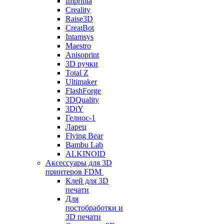
Imprinta
Creality
Raise3D
CreatBot
Intamsys
Maestro
Anisoprint
3D ручки
Total Z
Ultimaker
FlashForge
3DQuality
3DiY
Гелиос-1
Ларец
Flying Bear
Bambu Lab
ALKINOID
Аксессуары для 3D
принтеров FDM
Клей для 3D
печати
Для
постобработки и
3D печати