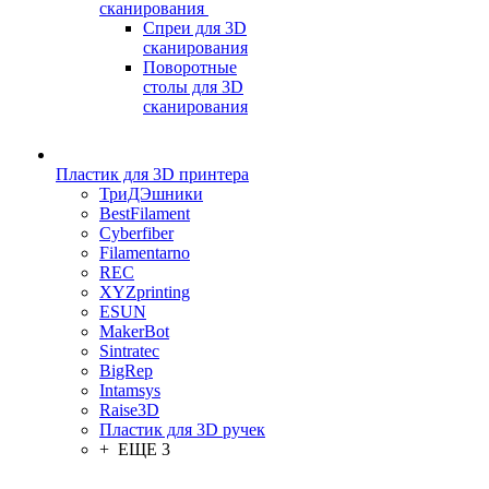
сканирования
Спреи для 3D
сканирования
Поворотные
столы для 3D
сканирования
Пластик для 3D принтера
ТриДЭшники
BestFilament
Cyberfiber
Filamentarno
REC
XYZprinting
ESUN
MakerBot
Sintratec
BigRep
Intamsys
Raise3D
Пластик для 3D ручек
+ ЕЩЕ 3