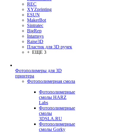
REC
XYZprinting
ESUN
MakerBot
Sintratec
BigRep
Intamsys
Raise3D
Пластик для 3D ручек
+ ЕЩЕ 3
Фотополимеры для 3D
принтера
Фотополимерная смола
Фотополимерные
смолы HARZ
Labs
Фотополимерные
смолы
3DSLA.RU
Фотополимерные
смолы Gorky