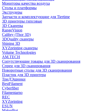
Мониторы качества воздуха
Столы и платформы
Экструдеры
Запчасти и комплектующие для Tiertime
3D принтеры гипсовые
3D Сканеры
RangeVision
Calibry (Thor 3D)
3DQuality сканеры
Shining 3D
XYZprinting сканеры
Volume Technologies
AM.TECH
Сопутствующие товары для 3D сканирования
Спреи для 3D сканирования
Поворотные столы для 3D сканирования
Пластик для 3D принтера
ТриДЭшники
BestFilament
Cyberfiber
Filamentarno
REC
XYZprinting
ESUN
MakerBot