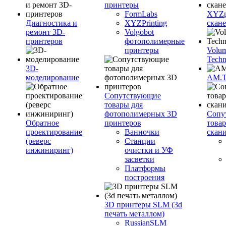
принтеры
FormLabs
XYZpr
Диагностика и
XYZPrinting
скан
ремонт 3D-
Volgobot
принтеров
фотополимерные
принтеры
Volu
Techn
3D-
моделирование
AM.
Сопутствующие
товары для
фотополимерных 3D
Сопу
Обратное
принтеров
това
проектирование
Ванночки
скан
(реверс
Станции
инжиниринг)
очистки и УФ
засветки
Платформы
построения
3D принтеры SLM (3d
печать металлом)
RussianSLM