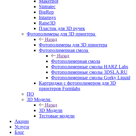
MakerBot
Sintratec
BigRep
Intamsys
Raise3D
Пластик для 3D ручек
Фотополимеры для 3D принтера
Назад
Фотополимеры для 3D принтера
Фотополимерная смола
Назад
Фотополимерная смола
Фотополимерные смолы HARZ Labs
Фотополимерные смолы 3DSLA.RU
Фотополимерные смолы Gorky Liquid
Картриджи с фотополимером для 3D
принтеров Formlabs
ПО
3D Модели
Назад
3D Модели
Тестовые модели
Акции
Услуги
Блог