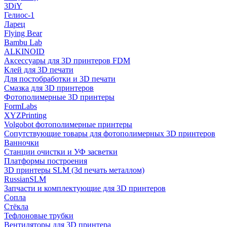
3DiY
Гелиос-1
Ларец
Flying Bear
Bambu Lab
ALKINOID
Аксессуары для 3D принтеров FDM
Клей для 3D печати
Для постобработки и 3D печати
Смазка для 3D принтеров
Фотополимерные 3D принтеры
FormLabs
XYZPrinting
Volgobot фотополимерные принтеры
Сопутствующие товары для фотополимерных 3D принтеров
Ванночки
Станции очистки и УФ засветки
Платформы построения
3D принтеры SLM (3d печать металлом)
RussianSLM
Запчасти и комплектующие для 3D принтеров
Сопла
Cтёкла
Тефлоновые трубки
Вентиляторы для 3D принтера