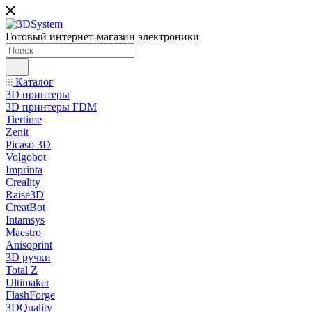
Готовый интернет-магазин электроники
Каталог
3D принтеры
3D принтеры FDM
Tiertime
Zenit
Picaso 3D
Volgobot
Imprinta
Creality
Raise3D
CreatBot
Intamsys
Maestro
Anisoprint
3D ручки
Total Z
Ultimaker
FlashForge
3DQuality