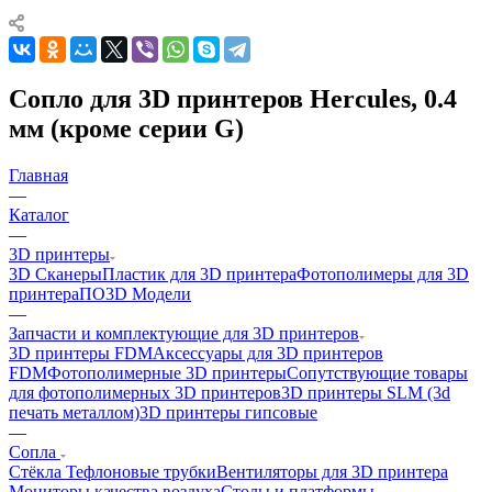
Сопло для 3D принтеров Hercules, 0.4
мм (кроме серии G)
Главная
—
Каталог
—
3D принтеры
3D Сканеры
Пластик для 3D принтера
Фотополимеры для 3D
принтера
ПО
3D Модели
—
Запчасти и комплектующие для 3D принтеров
3D принтеры FDM
Аксессуары для 3D принтеров
FDM
Фотополимерные 3D принтеры
Сопутствующие товары
для фотополимерных 3D принтеров
3D принтеры SLM (3d
печать металлом)
3D принтеры гипсовые
—
Сопла
Cтёкла
Тефлоновые трубки
Вентиляторы для 3D принтера
Мониторы качества воздуха
Столы и платформы