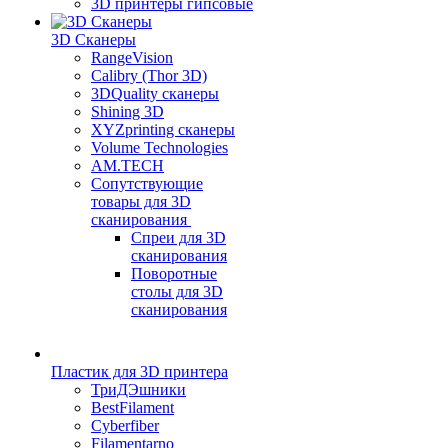
3D принтеры гипсовые
3D Сканеры
RangeVision
Calibry (Thor 3D)
3DQuality сканеры
Shining 3D
XYZprinting сканеры
Volume Technologies
AM.TECH
Сопутствующие
товары для 3D
сканирования
Спреи для 3D
сканирования
Поворотные
столы для 3D
сканирования
Пластик для 3D принтера
ТриДЭшники
BestFilament
Cyberfiber
Filamentarno