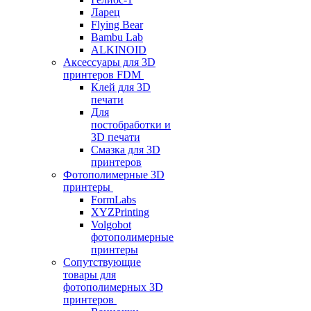
Ларец
Flying Bear
Bambu Lab
ALKINOID
Аксессуары для 3D
принтеров FDM
Клей для 3D
печати
Для
постобработки и
3D печати
Смазка для 3D
принтеров
Фотополимерные 3D
принтеры
FormLabs
XYZPrinting
Volgobot
фотополимерные
принтеры
Сопутствующие
товары для
фотополимерных 3D
принтеров