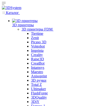
Каталог
3D принтеры
3D принтеры FDM
Tiertime
Zenit
Picaso 3D
Volgobot
Imprinta
Creality
Raise3D
CreatBot
Intamsys
Maestro
Anisoprint
3D ручки
Total Z
Ultimaker
FlashForge
3DQuality
3DiY
Гелиос-1