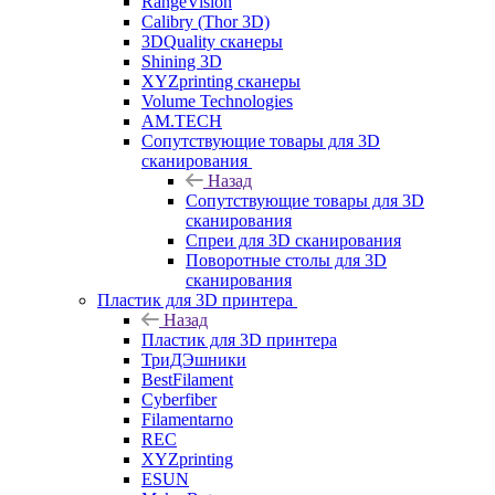
RangeVision
Calibry (Thor 3D)
3DQuality сканеры
Shining 3D
XYZprinting сканеры
Volume Technologies
AM.TECH
Сопутствующие товары для 3D
сканирования
Назад
Сопутствующие товары для 3D
сканирования
Спреи для 3D сканирования
Поворотные столы для 3D
сканирования
Пластик для 3D принтера
Назад
Пластик для 3D принтера
ТриДЭшники
BestFilament
Cyberfiber
Filamentarno
REC
XYZprinting
ESUN