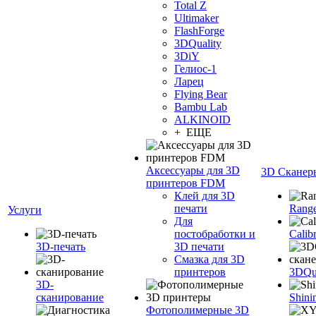
Total Z
Ultimaker
FlashForge
3DQuality
3DiY
Гелиос-1
Ларец
Flying Bear
Bambu Lab
ALKINOID
+ ЕЩЕ
Аксессуары для 3D
3D Сканер
принтеров FDM
Клей для 3D
печати
Range
Услуги
Для
постобработки и
Calib
3D-печать
3D печати
Смазка для 3D
принтеров
3DQua
3D-
сканирование
Shini
Фотополимерные 3D