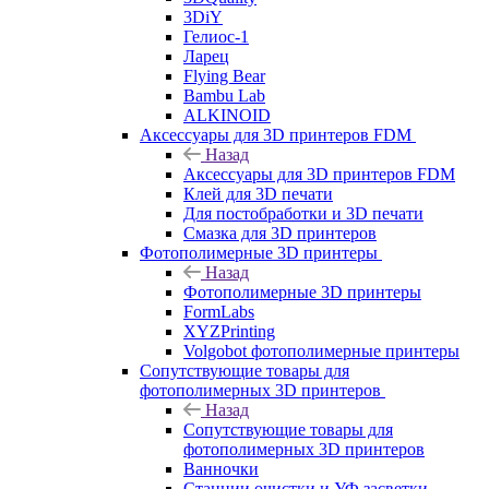
3DiY
Гелиос-1
Ларец
Flying Bear
Bambu Lab
ALKINOID
Аксессуары для 3D принтеров FDM
Назад
Аксессуары для 3D принтеров FDM
Клей для 3D печати
Для постобработки и 3D печати
Смазка для 3D принтеров
Фотополимерные 3D принтеры
Назад
Фотополимерные 3D принтеры
FormLabs
XYZPrinting
Volgobot фотополимерные принтеры
Сопутствующие товары для
фотополимерных 3D принтеров
Назад
Сопутствующие товары для
фотополимерных 3D принтеров
Ванночки
Станции очистки и УФ засветки