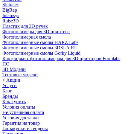
Sintratec
BigRep
Intamsys
Raise3D
Пластик для 3D ручек
Фотополимеры для 3D принтера
Фотополимерная смола
Фотополимерные смолы HARZ Labs
Фотополимерные смолы 3DSLA.RU
Фотополимерные смолы Gorky Liquid
Картриджи с фотополимером для 3D принтеров Formlabs
ПО
3D Модели
Тестовые модели
Акции
Услуги
Блог
Бренды
Как купить
Условия оплаты
Не успешная оплата
Условия доставки
Гарантия на товар
Госзакупки и тендеры
Компания