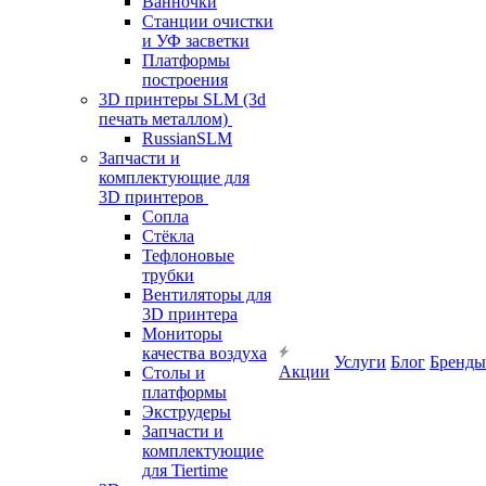
Ванночки
Станции очистки
и УФ засветки
Платформы
построения
3D принтеры SLM (3d
печать металлом)
RussianSLM
Запчасти и
комплектующие для
3D принтеров
Сопла
Cтёкла
Тефлоновые
трубки
Вентиляторы для
3D принтера
Мониторы
качества воздуха
Услуги
Блог
Бренды
Акции
Столы и
платформы
Экструдеры
Запчасти и
комплектующие
для Tiertime