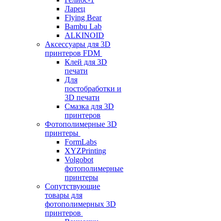
Ларец
Flying Bear
Bambu Lab
ALKINOID
Аксессуары для 3D
принтеров FDM
Клей для 3D
печати
Для
постобработки и
3D печати
Смазка для 3D
принтеров
Фотополимерные 3D
принтеры
FormLabs
XYZPrinting
Volgobot
фотополимерные
принтеры
Сопутствующие
товары для
фотополимерных 3D
принтеров