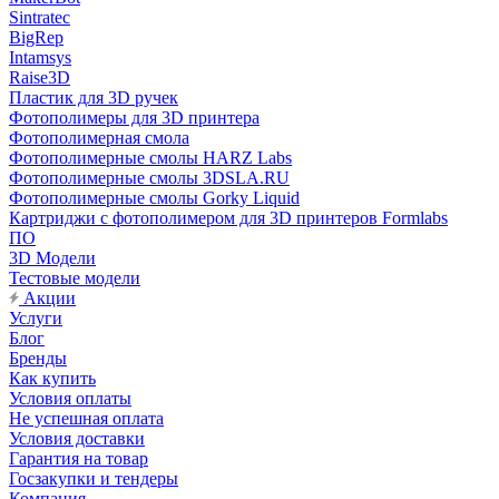
Sintratec
BigRep
Intamsys
Raise3D
Пластик для 3D ручек
Фотополимеры для 3D принтера
Фотополимерная смола
Фотополимерные смолы HARZ Labs
Фотополимерные смолы 3DSLA.RU
Фотополимерные смолы Gorky Liquid
Картриджи с фотополимером для 3D принтеров Formlabs
ПО
3D Модели
Тестовые модели
Акции
Услуги
Блог
Бренды
Как купить
Условия оплаты
Не успешная оплата
Условия доставки
Гарантия на товар
Госзакупки и тендеры
Компания