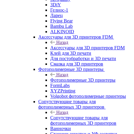
3DiY
Гелиос-1
Ларец
Flying Bear
Bambu Lab
ALKINOID
Аксессуары для 3D принтеров FDM
Назад
Аксессуары для 3D принтеров FDM
Клей для 3D печати
Для постобработки и 3D печати
Смазка для 3D принтеров
Фотополимерные 3D принтеры
Назад
Фотополимерные 3D принтеры
FormLabs
XYZPrinting
Volgobot фотополимерные принтеры
Сопутствующие товары для
фотополимерных 3D принтеров
Назад
Сопутствующие товары для
фотополимерных 3D принтеров
Ванночки
Станции очистки и УФ засветки