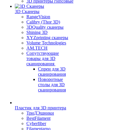
3D принтеры гипсовые
3D Сканеры
RangeVision
Calibry (Thor 3D)
3DQuality сканеры
Shining 3D
XYZprinting сканеры
Volume Technologies
AM.TECH
Сопутствующие
товары для 3D
сканирования
Спреи для 3D
сканирования
Поворотные
столы для 3D
сканирования
Пластик для 3D принтера
ТриДЭшники
BestFilament
Cyberfiber
Filamentarno