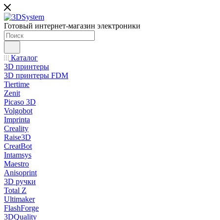
Готовый интернет-магазин электроники
Каталог
3D принтеры
3D принтеры FDM
Tiertime
Zenit
Picaso 3D
Volgobot
Imprinta
Creality
Raise3D
CreatBot
Intamsys
Maestro
Anisoprint
3D ручки
Total Z
Ultimaker
FlashForge
3DQuality