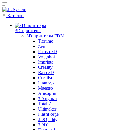
Каталог
3D принтеры
3D принтеры FDM
Tiertime
Zenit
Picaso 3D
Volgobot
Imprinta
Creality
Raise3D
CreatBot
Intamsys
Maestro
Anisoprint
3D ручки
Total Z
Ultimaker
FlashForge
3DQuality
3DiY
Гелиос-1