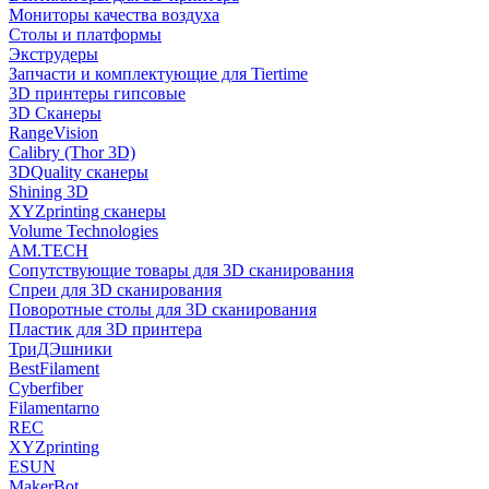
Мониторы качества воздуха
Столы и платформы
Экструдеры
Запчасти и комплектующие для Tiertime
3D принтеры гипсовые
3D Сканеры
RangeVision
Calibry (Thor 3D)
3DQuality сканеры
Shining 3D
XYZprinting сканеры
Volume Technologies
AM.TECH
Сопутствующие товары для 3D сканирования
Спреи для 3D сканирования
Поворотные столы для 3D сканирования
Пластик для 3D принтера
ТриДЭшники
BestFilament
Cyberfiber
Filamentarno
REC
XYZprinting
ESUN
MakerBot