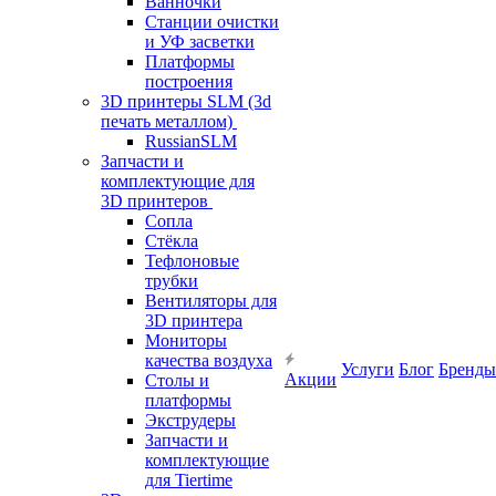
Ванночки
Станции очистки
и УФ засветки
Платформы
построения
3D принтеры SLM (3d
печать металлом)
RussianSLM
Запчасти и
комплектующие для
3D принтеров
Сопла
Cтёкла
Тефлоновые
трубки
Вентиляторы для
3D принтера
Мониторы
качества воздуха
Услуги
Блог
Бренды
Акции
Столы и
платформы
Экструдеры
Запчасти и
комплектующие
для Tiertime