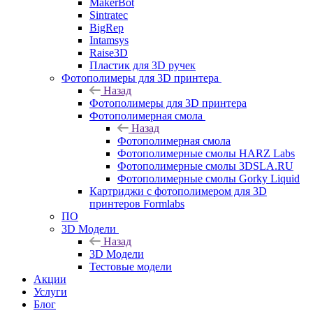
MakerBot
Sintratec
BigRep
Intamsys
Raise3D
Пластик для 3D ручек
Фотополимеры для 3D принтера
Назад
Фотополимеры для 3D принтера
Фотополимерная смола
Назад
Фотополимерная смола
Фотополимерные смолы HARZ Labs
Фотополимерные смолы 3DSLA.RU
Фотополимерные смолы Gorky Liquid
Картриджи с фотополимером для 3D
принтеров Formlabs
ПО
3D Модели
Назад
3D Модели
Тестовые модели
Акции
Услуги
Блог