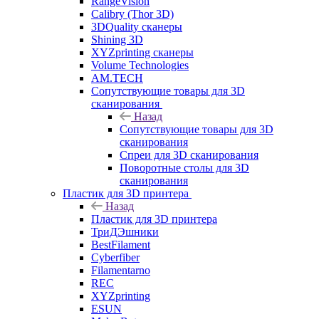
RangeVision
Calibry (Thor 3D)
3DQuality сканеры
Shining 3D
XYZprinting сканеры
Volume Technologies
AM.TECH
Сопутствующие товары для 3D
сканирования
Назад
Сопутствующие товары для 3D
сканирования
Спреи для 3D сканирования
Поворотные столы для 3D
сканирования
Пластик для 3D принтера
Назад
Пластик для 3D принтера
ТриДЭшники
BestFilament
Cyberfiber
Filamentarno
REC
XYZprinting
ESUN