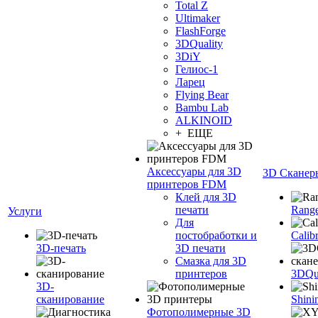
Total Z
Ultimaker
FlashForge
3DQuality
3DiY
Гелиос-1
Ларец
Flying Bear
Bambu Lab
ALKINOID
+ ЕЩЕ
Аксессуары для 3D
3D Сканер
принтеров FDM
Клей для 3D
печати
Range
Услуги
Для
постобработки и
Calib
3D-печать
3D печати
Смазка для 3D
принтеров
3DQua
3D-
сканирование
Shini
Фотополимерные 3D