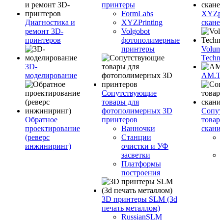
принтеры
FormLabs
XYZpr
Диагностика и
XYZPrinting
скан
ремонт 3D-
Volgobot
принтеров
фотополимерные
принтеры
Volu
Techn
3D-
моделирование
AM.
Сопутствующие
товары для
фотополимерных 3D
Сопу
Обратное
принтеров
това
проектирование
Ванночки
скан
(реверс
Станции
инжиниринг)
очистки и УФ
засветки
Платформы
построения
3D принтеры SLM (3d
печать металлом)
RussianSLM