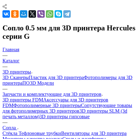
Сопло 0.5 мм для 3D принтера Hercules
серии G
Главная
—
Каталог
—
3D принтеры
3D Сканеры
Пластик для 3D принтера
Фотополимеры для 3D
принтера
ПО
3D Модели
—
Запчасти и комплектующие для 3D принтеров
3D принтеры FDM
Аксессуары для 3D принтеров
FDM
Фотополимерные 3D принтеры
Сопутствующие товары
для фотополимерных 3D принтеров
3D принтеры SLM (3d
печать металлом)
3D принтеры гипсовые
—
Сопла
Cтёкла
Тефлоновые трубки
Вентиляторы для 3D принтера
Мониторы качества воздуха
Столы и платформы