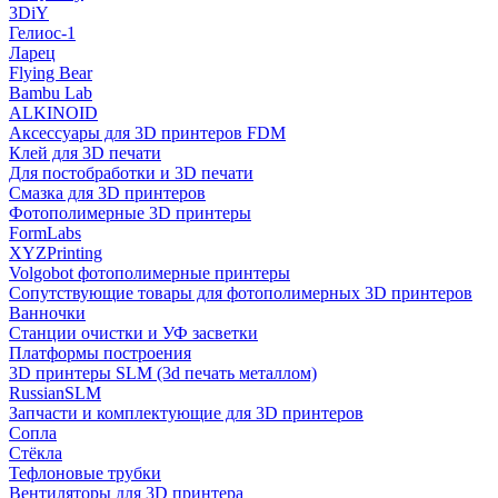
3DiY
Гелиос-1
Ларец
Flying Bear
Bambu Lab
ALKINOID
Аксессуары для 3D принтеров FDM
Клей для 3D печати
Для постобработки и 3D печати
Смазка для 3D принтеров
Фотополимерные 3D принтеры
FormLabs
XYZPrinting
Volgobot фотополимерные принтеры
Сопутствующие товары для фотополимерных 3D принтеров
Ванночки
Станции очистки и УФ засветки
Платформы построения
3D принтеры SLM (3d печать металлом)
RussianSLM
Запчасти и комплектующие для 3D принтеров
Сопла
Cтёкла
Тефлоновые трубки
Вентиляторы для 3D принтера