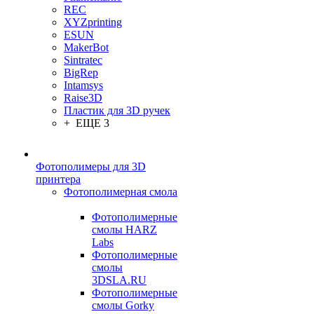
REC
XYZprinting
ESUN
MakerBot
Sintratec
BigRep
Intamsys
Raise3D
Пластик для 3D ручек
+ ЕЩЕ 3
Фотополимеры для 3D
принтера
Фотополимерная смола
Фотополимерные
смолы HARZ
Labs
Фотополимерные
смолы
3DSLA.RU
Фотополимерные
смолы Gorky