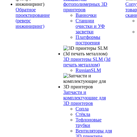
фотополимерных 3D
Сопу
Обратное
принтеров
това
проектирование
Ванночки
скан
(реверс
Станции
инжиниринг)
очистки и УФ
засветки
Платформы
построения
3D принтеры SLM (3d
печать металлом)
RussianSLM
Запчасти и
комплектующие для
3D принтеров
Сопла
Cтёкла
Тефлоновые
трубки
Вентиляторы для
3D принтера