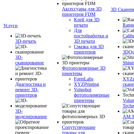
Аксессуары для 3D
3D Сканер
принтеров FDM
Клей для 3D
печати
Range
Услуги
Для
постобработки и
Calib
3D-печать
3D печати
Смазка для 3D
принтеров
3DQua
3D-
сканирование
Shini
Фотополимерные 3D
принтеры
FormLabs
XYZpr
Диагностика и
XYZPrinting
скан
ремонт 3D-
Volgobot
принтеров
фотополимерные
принтеры
Volu
Techn
3D-
моделирование
AM.
Сопутствующие
товары для