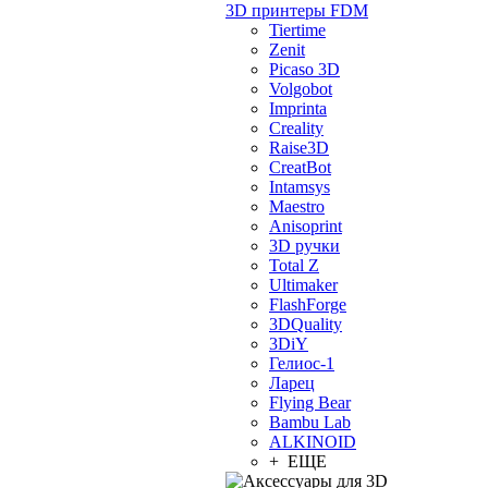
3D принтеры FDM
Tiertime
Zenit
Picaso 3D
Volgobot
Imprinta
Creality
Raise3D
CreatBot
Intamsys
Maestro
Anisoprint
3D ручки
Total Z
Ultimaker
FlashForge
3DQuality
3DiY
Гелиос-1
Ларец
Flying Bear
Bambu Lab
ALKINOID
+ ЕЩЕ