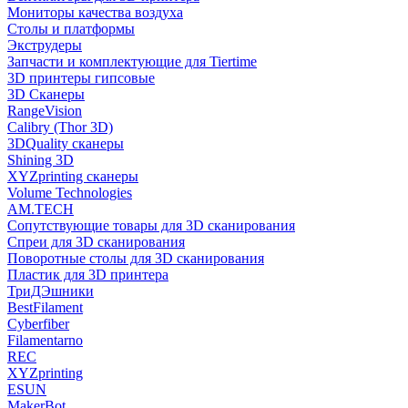
Мониторы качества воздуха
Столы и платформы
Экструдеры
Запчасти и комплектующие для Tiertime
3D принтеры гипсовые
3D Сканеры
RangeVision
Calibry (Thor 3D)
3DQuality сканеры
Shining 3D
XYZprinting сканеры
Volume Technologies
AM.TECH
Сопутствующие товары для 3D сканирования
Спреи для 3D сканирования
Поворотные столы для 3D сканирования
Пластик для 3D принтера
ТриДЭшники
BestFilament
Cyberfiber
Filamentarno
REC
XYZprinting
ESUN
MakerBot