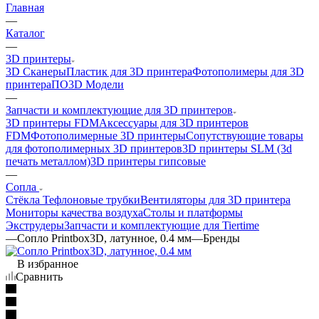
Главная
—
Каталог
—
3D принтеры
3D Сканеры
Пластик для 3D принтера
Фотополимеры для 3D
принтера
ПО
3D Модели
—
Запчасти и комплектующие для 3D принтеров
3D принтеры FDM
Аксессуары для 3D принтеров
FDM
Фотополимерные 3D принтеры
Сопутствующие товары
для фотополимерных 3D принтеров
3D принтеры SLM (3d
печать металлом)
3D принтеры гипсовые
—
Сопла
Cтёкла
Тефлоновые трубки
Вентиляторы для 3D принтера
Мониторы качества воздуха
Столы и платформы
Экструдеры
Запчасти и комплектующие для Tiertime
—
Сопло Printbox3D, латунное, 0.4 мм
—
Бренды
В избранное
Сравнить