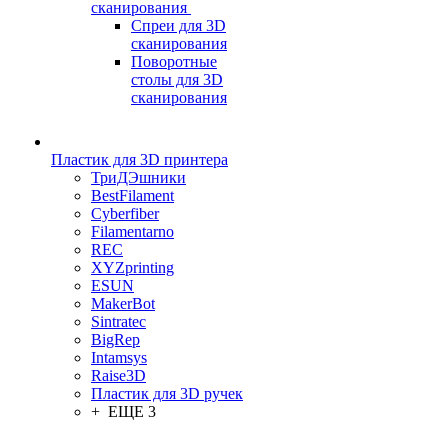
сканирования
Спреи для 3D
сканирования
Поворотные
столы для 3D
сканирования
Пластик для 3D принтера
ТриДЭшники
BestFilament
Cyberfiber
Filamentarno
REC
XYZprinting
ESUN
MakerBot
Sintratec
BigRep
Intamsys
Raise3D
Пластик для 3D ручек
+ ЕЩЕ 3