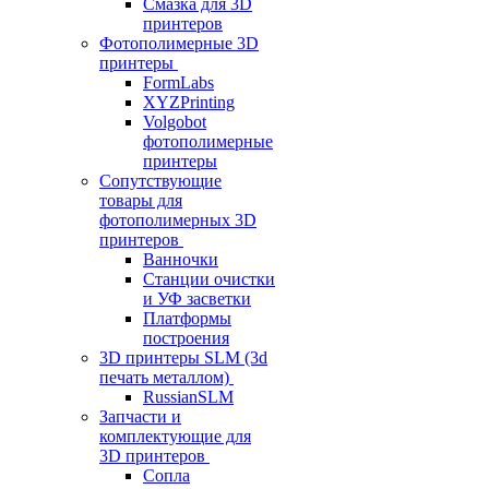
Смазка для 3D
принтеров
Фотополимерные 3D
принтеры
FormLabs
XYZPrinting
Volgobot
фотополимерные
принтеры
Сопутствующие
товары для
фотополимерных 3D
принтеров
Ванночки
Станции очистки
и УФ засветки
Платформы
построения
3D принтеры SLM (3d
печать металлом)
RussianSLM
Запчасти и
комплектующие для
3D принтеров
Сопла