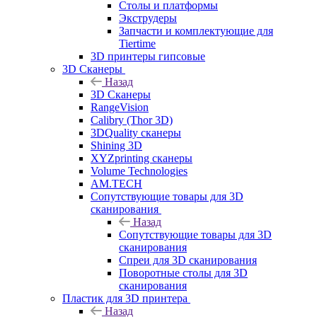
Столы и платформы
Экструдеры
Запчасти и комплектующие для
Tiertime
3D принтеры гипсовые
3D Сканеры
Назад
3D Сканеры
RangeVision
Calibry (Thor 3D)
3DQuality сканеры
Shining 3D
XYZprinting сканеры
Volume Technologies
AM.TECH
Сопутствующие товары для 3D
сканирования
Назад
Сопутствующие товары для 3D
сканирования
Спреи для 3D сканирования
Поворотные столы для 3D
сканирования
Пластик для 3D принтера
Назад