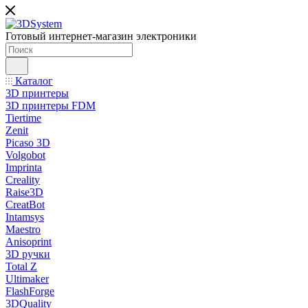
Готовый интернет-магазин электроники
Каталог
3D принтеры
3D принтеры FDM
Tiertime
Zenit
Picaso 3D
Volgobot
Imprinta
Creality
Raise3D
CreatBot
Intamsys
Maestro
Anisoprint
3D ручки
Total Z
Ultimaker
FlashForge
3DQuality