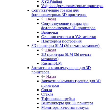
XYZPrinting
Volgobot фотополимерные принтеры
Сопутствующие товары для
фотополимерных 3D принтеров
Назад
Сопутствующие товары для
фотополимерных 3D принтеров
Ванночки
Станции очистки и УФ засветки
Платформы построения
3D принтеры SLM (3d печать металлом)
Назад
3D принтеры SLM (3d печать
металлом)
RussianSLM
Запчасти и комплектующие для 3D
принтеров
Назад
Запчасти и комплектующие для 3D
принтеров
Сопла
Cтёкла
Тефлоновые трубки
Вентиляторы для 3D принтера
Мониторы качества воздуха