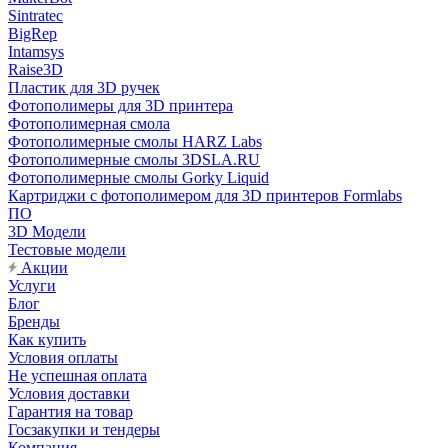
Sintratec
BigRep
Intamsys
Raise3D
Пластик для 3D ручек
Фотополимеры для 3D принтера
Фотополимерная смола
Фотополимерные смолы HARZ Labs
Фотополимерные смолы 3DSLA.RU
Фотополимерные смолы Gorky Liquid
Картриджи с фотополимером для 3D принтеров Formlabs
ПО
3D Модели
Тестовые модели
Акции
Услуги
Блог
Бренды
Как купить
Условия оплаты
Не успешная оплата
Условия доставки
Гарантия на товар
Госзакупки и тендеры
Компания