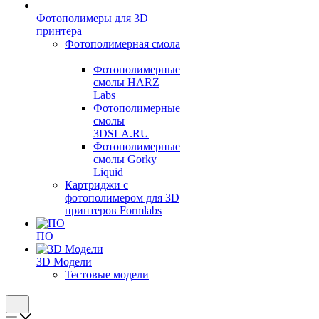
Фотополимеры для 3D
принтера
Фотополимерная смола
Фотополимерные
смолы HARZ
Labs
Фотополимерные
смолы
3DSLA.RU
Фотополимерные
смолы Gorky
Liquid
Картриджи с
фотополимером для 3D
принтеров Formlabs
ПО
3D Модели
Тестовые модели