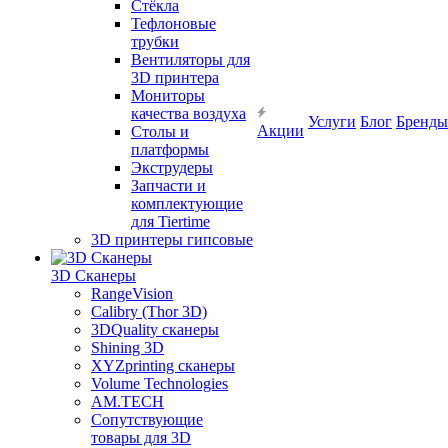
Cтёкла
Тефлоновые
трубки
Вентиляторы для
3D принтера
Мониторы
качества воздуха
Услуги
Блог
Бренды
Акции
Столы и
платформы
Экструдеры
Запчасти и
комплектующие
для Tiertime
3D принтеры гипсовые
3D Сканеры
RangeVision
Calibry (Thor 3D)
3DQuality сканеры
Shining 3D
XYZprinting сканеры
Volume Technologies
AM.TECH
Сопутствующие
товары для 3D