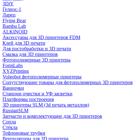
3DiY
Гелиос-1
Ларец
Flying Bear
Bambu Lab
ALKINOID
Аксессуары для 3D принтеров FDM
Клей для 3D печати
Для постобработки и 3D печати
Смазка для 3D принтеров
Фотополимерные 3D принтеры
FormLabs
XYZPrinting
Volgobot фотополимерные принтеры
Сопутствующие товары для фотополимерных 3D принтеров
Ванночки
Станции очистки и УФ засветки
Платформы построения
3D принтеры SLM (3d печать металлом)
RussianSLM
Запчасти и комплектующие для 3D принтеров
Сопла
Cтёкла
Тефлоновые трубки
Вентиляторы для 3D принтера