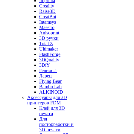
Imprinta
Creality
Raise3D
CreatBot
Intamsys
Maestro
Anisoprint
3D ручки
Total Z
Ultimaker
FlashForge
3DQuality
3DiY
Гелиос-1
Ларец
Flying Bear
Bambu Lab
ALKINOID
Аксессуары для 3D
принтеров FDM
Клей для 3D
печати
Для
постобработки и
3D печати