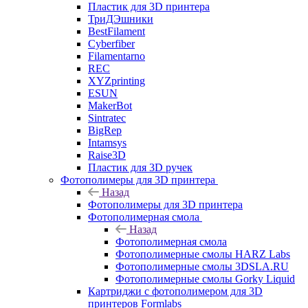
Пластик для 3D принтера
ТриДЭшники
BestFilament
Cyberfiber
Filamentarno
REC
XYZprinting
ESUN
MakerBot
Sintratec
BigRep
Intamsys
Raise3D
Пластик для 3D ручек
Фотополимеры для 3D принтера
Назад
Фотополимеры для 3D принтера
Фотополимерная смола
Назад
Фотополимерная смола
Фотополимерные смолы HARZ Labs
Фотополимерные смолы 3DSLA.RU
Фотополимерные смолы Gorky Liquid
Картриджи с фотополимером для 3D
принтеров Formlabs