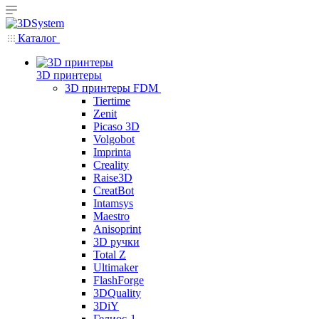
Каталог
3D принтеры
3D принтеры FDM
Tiertime
Zenit
Picaso 3D
Volgobot
Imprinta
Creality
Raise3D
CreatBot
Intamsys
Maestro
Anisoprint
3D ручки
Total Z
Ultimaker
FlashForge
3DQuality
3DiY
Гелиос-1