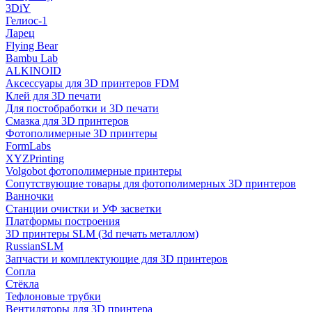
3DiY
Гелиос-1
Ларец
Flying Bear
Bambu Lab
ALKINOID
Аксессуары для 3D принтеров FDM
Клей для 3D печати
Для постобработки и 3D печати
Смазка для 3D принтеров
Фотополимерные 3D принтеры
FormLabs
XYZPrinting
Volgobot фотополимерные принтеры
Сопутствующие товары для фотополимерных 3D принтеров
Ванночки
Станции очистки и УФ засветки
Платформы построения
3D принтеры SLM (3d печать металлом)
RussianSLM
Запчасти и комплектующие для 3D принтеров
Сопла
Cтёкла
Тефлоновые трубки
Вентиляторы для 3D принтера