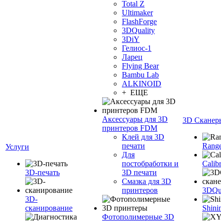
Total Z
Ultimaker
FlashForge
3DQuality
3DiY
Гелиос-1
Ларец
Flying Bear
Bambu Lab
ALKINOID
+ ЕЩЕ
Аксессуары для 3D
3D Сканер
принтеров FDM
Клей для 3D
печати
Range
Услуги
Для
постобработки и
Calib
3D-печать
3D печати
Смазка для 3D
принтеров
3DQua
3D-
сканирование
Shini
Фотополимерные 3D