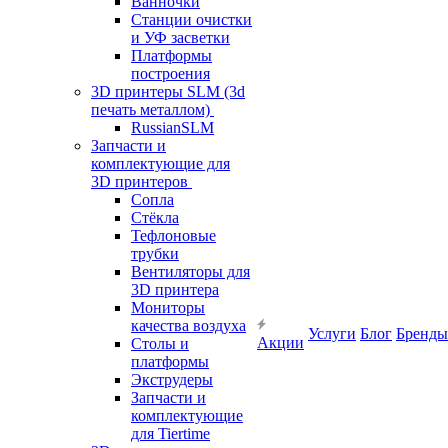
Ванночки
Станции очистки
и УФ засветки
Платформы
построения
3D принтеры SLM (3d
печать металлом)
RussianSLM
Запчасти и
комплектующие для
3D принтеров
Сопла
Cтёкла
Тефлоновые
трубки
Вентиляторы для
3D принтера
Мониторы
качества воздуха
Услуги
Блог
Бренды
Акции
Столы и
платформы
Экструдеры
Запчасти и
комплектующие
для Tiertime