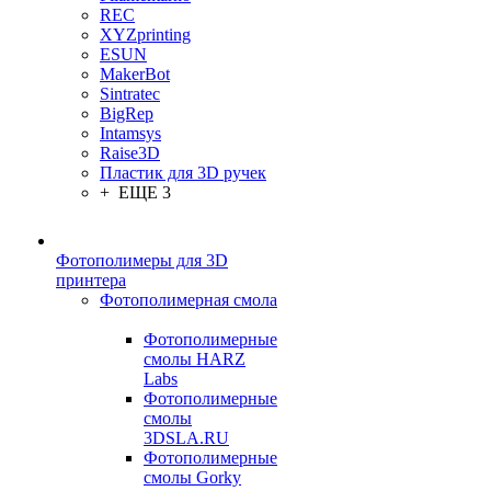
REC
XYZprinting
ESUN
MakerBot
Sintratec
BigRep
Intamsys
Raise3D
Пластик для 3D ручек
+ ЕЩЕ 3
Фотополимеры для 3D
принтера
Фотополимерная смола
Фотополимерные
смолы HARZ
Labs
Фотополимерные
смолы
3DSLA.RU
Фотополимерные
смолы Gorky