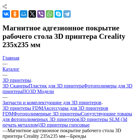
Магнитное адгезионное покрытие
рабочего стола 3D принтера Creality
235x235 мм
Главная
—
Каталог
—
3D принтеры
3D Сканеры
Пластик для 3D принтера
Фотополимеры для 3D
принтера
ПО
3D Модели
—
Запчасти и комплектующие для 3D принтеров
3D принтеры FDM
Аксессуары для 3D принтеров
FDM
Фотополимерные 3D принтеры
Сопутствующие товары
для фотополимерных 3D принтеров
3D принтеры SLM (3d
печать металлом)
3D принтеры гипсовые
—
Магнитное адгезионное покрытие рабочего стола 3D
принтера Creality 235x235 мм
—
Бренды