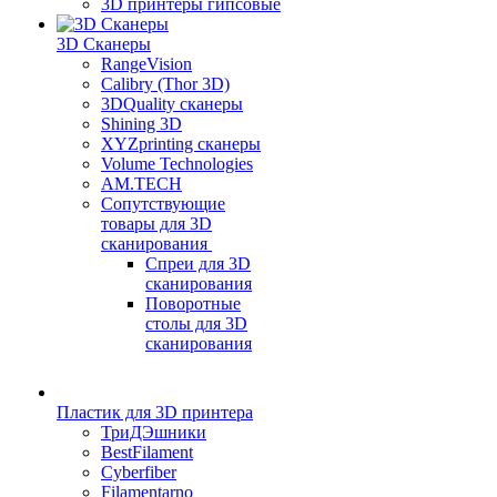
3D принтеры гипсовые
3D Сканеры
RangeVision
Calibry (Thor 3D)
3DQuality сканеры
Shining 3D
XYZprinting сканеры
Volume Technologies
AM.TECH
Сопутствующие
товары для 3D
сканирования
Спреи для 3D
сканирования
Поворотные
столы для 3D
сканирования
Пластик для 3D принтера
ТриДЭшники
BestFilament
Cyberfiber
Filamentarno