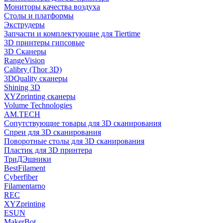
Мониторы качества воздуха
Столы и платформы
Экструдеры
Запчасти и комплектующие для Tiertime
3D принтеры гипсовые
3D Сканеры
RangeVision
Calibry (Thor 3D)
3DQuality сканеры
Shining 3D
XYZprinting сканеры
Volume Technologies
AM.TECH
Сопутствующие товары для 3D сканирования
Спреи для 3D сканирования
Поворотные столы для 3D сканирования
Пластик для 3D принтера
ТриДЭшники
BestFilament
Cyberfiber
Filamentarno
REC
XYZprinting
ESUN
MakerBot