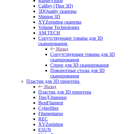
RangeVision
Calibry (Thor 3D)
3DQuality сканеры
Shining 3D
XYZprinting сканеры
Volume Technologies
AM.TECH
Сопутствующие товары для 3D
сканирования
Назад
Сопутствующие товары для 3D
сканирования
Спреи для 3D сканирования
Поворотные столы для 3D
сканирования
Пластик для 3D принтера
Назад
Пластик для 3D принтера
ТриДЭшники
BestFilament
Cyberfiber
Filamentarno
REC
XYZprinting
ESUN