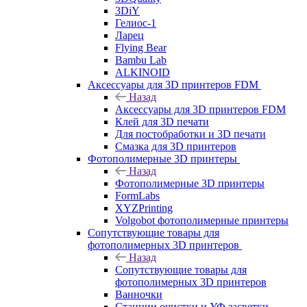
3DiY
Гелиос-1
Ларец
Flying Bear
Bambu Lab
ALKINOID
Аксессуары для 3D принтеров FDM
Назад
Аксессуары для 3D принтеров FDM
Клей для 3D печати
Для постобработки и 3D печати
Смазка для 3D принтеров
Фотополимерные 3D принтеры
Назад
Фотополимерные 3D принтеры
FormLabs
XYZPrinting
Volgobot фотополимерные принтеры
Сопутствующие товары для
фотополимерных 3D принтеров
Назад
Сопутствующие товары для
фотополимерных 3D принтеров
Ванночки
Станции очистки и УФ засветки