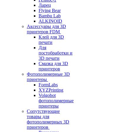
Ларец
Flying Bear
Bambu Lab
ALKINOID
Аксессуары для 3D
принтеров FDM
Клей для 3D
печати
Для
постобработки и
3D печати
Смазка для 3D
принтеров
Фотополимерные 3D
принтеры
FormLabs
XYZPrinting
Volgobot
фотополимерные
принтеры
Сопутствующие
товары для
фотополимерных 3D
принтеров