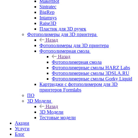
MakerBot
Sintratec
BigRep
Intamsys
Raise3D
Пластик для 3D ручек
Фотополимеры для 3D принтера
Назад
Фотополимеры для 3D принтера
Фотополимерная смола
Назад
Фотополимерная смола
Фотополимерные смолы HARZ Labs
Фотополимерные смолы 3DSLA.RU
Фотополимерные смолы Gorky Liquid
Картриджи с фотополимером для 3D
принтеров Formlabs
ПО
3D Модели
Назад
3D Модели
Тестовые модели
Акции
Услуги
Блог