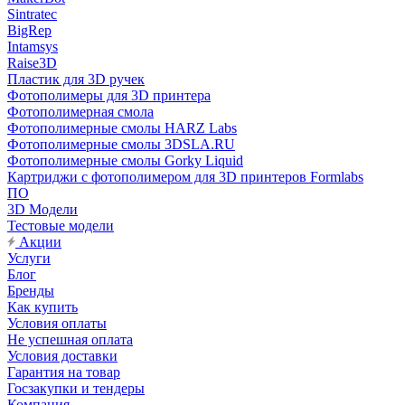
Sintratec
BigRep
Intamsys
Raise3D
Пластик для 3D ручек
Фотополимеры для 3D принтера
Фотополимерная смола
Фотополимерные смолы HARZ Labs
Фотополимерные смолы 3DSLA.RU
Фотополимерные смолы Gorky Liquid
Картриджи с фотополимером для 3D принтеров Formlabs
ПО
3D Модели
Тестовые модели
Акции
Услуги
Блог
Бренды
Как купить
Условия оплаты
Не успешная оплата
Условия доставки
Гарантия на товар
Госзакупки и тендеры
Компания