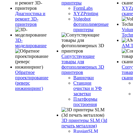
принтеры
FormLabs
XYZpr
Диагностика и
XYZPrinting
скан
ремонт 3D-
Volgobot
принтеров
фотополимерные
принтеры
Volu
Techn
3D-
моделирование
AM.
Сопутствующие
товары для
фотополимерных 3D
Сопу
Обратное
принтеров
това
проектирование
Ванночки
скан
(реверс
Станции
инжиниринг)
очистки и УФ
засветки
Платформы
построения
3D принтеры SLM (3d
печать металлом)
RussianSLM