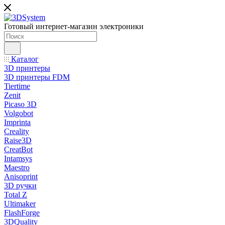
Готовый интернет-магазин электроники
Каталог
3D принтеры
3D принтеры FDM
Tiertime
Zenit
Picaso 3D
Volgobot
Imprinta
Creality
Raise3D
CreatBot
Intamsys
Maestro
Anisoprint
3D ручки
Total Z
Ultimaker
FlashForge
3DQuality