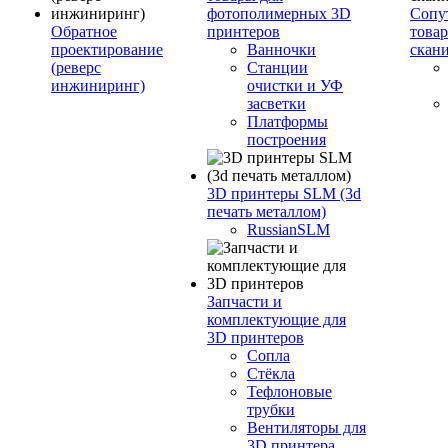
фотополимерных 3D
Сопу
Обратное
принтеров
това
проектирование
Ванночки
скан
(реверс
Станции
инжиниринг)
очистки и УФ
засветки
Платформы
построения
3D принтеры SLM (3d
печать металлом)
RussianSLM
Запчасти и
комплектующие для
3D принтеров
Сопла
Cтёкла
Тефлоновые
трубки
Вентиляторы для
3D принтера