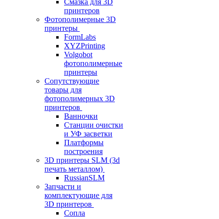
Смазка для 3D
принтеров
Фотополимерные 3D
принтеры
FormLabs
XYZPrinting
Volgobot
фотополимерные
принтеры
Сопутствующие
товары для
фотополимерных 3D
принтеров
Ванночки
Станции очистки
и УФ засветки
Платформы
построения
3D принтеры SLM (3d
печать металлом)
RussianSLM
Запчасти и
комплектующие для
3D принтеров
Сопла