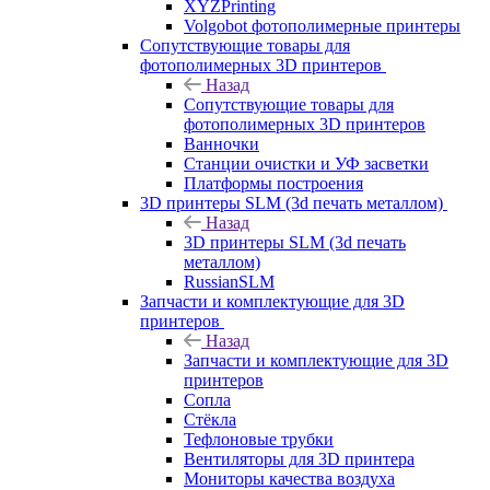
XYZPrinting
Volgobot фотополимерные принтеры
Сопутствующие товары для
фотополимерных 3D принтеров
Назад
Сопутствующие товары для
фотополимерных 3D принтеров
Ванночки
Станции очистки и УФ засветки
Платформы построения
3D принтеры SLM (3d печать металлом)
Назад
3D принтеры SLM (3d печать
металлом)
RussianSLM
Запчасти и комплектующие для 3D
принтеров
Назад
Запчасти и комплектующие для 3D
принтеров
Сопла
Cтёкла
Тефлоновые трубки
Вентиляторы для 3D принтера
Мониторы качества воздуха