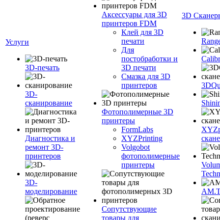
Аксессуары для 3D
3D Сканер
принтеров FDM
Клей для 3D
печати
Range
Услуги
Для
постобработки и
Calib
3D-печать
3D печати
Смазка для 3D
принтеров
3DQua
3D-
сканирование
Shini
Фотополимерные 3D
принтеры
FormLabs
XYZpr
Диагностика и
XYZPrinting
скан
ремонт 3D-
Volgobot
принтеров
фотополимерные
принтеры
Volu
Techn
3D-
моделирование
AM.
Сопутствующие
товары для