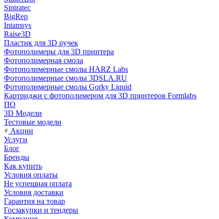
Sintratec
BigRep
Intamsys
Raise3D
Пластик для 3D ручек
Фотополимеры для 3D принтера
Фотополимерная смола
Фотополимерные смолы HARZ Labs
Фотополимерные смолы 3DSLA.RU
Фотополимерные смолы Gorky Liquid
Картриджи с фотополимером для 3D принтеров Formlabs
ПО
3D Модели
Тестовые модели
Акции
Услуги
Блог
Бренды
Как купить
Условия оплаты
Не успешная оплата
Условия доставки
Гарантия на товар
Госзакупки и тендеры
Компания