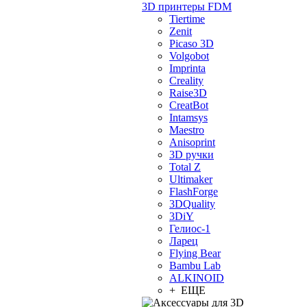
3D принтеры FDM
Tiertime
Zenit
Picaso 3D
Volgobot
Imprinta
Creality
Raise3D
CreatBot
Intamsys
Maestro
Anisoprint
3D ручки
Total Z
Ultimaker
FlashForge
3DQuality
3DiY
Гелиос-1
Ларец
Flying Bear
Bambu Lab
ALKINOID
+ ЕЩЕ