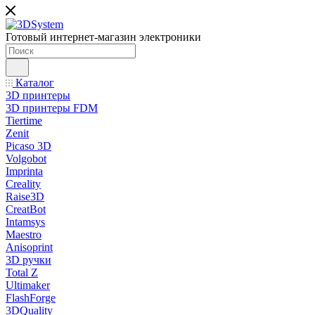
Готовый интернет-магазин электроники
Каталог
3D принтеры
3D принтеры FDM
Tiertime
Zenit
Picaso 3D
Volgobot
Imprinta
Creality
Raise3D
CreatBot
Intamsys
Maestro
Anisoprint
3D ручки
Total Z
Ultimaker
FlashForge
3DQuality