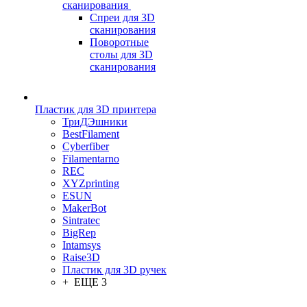
сканирования
Спреи для 3D
сканирования
Поворотные
столы для 3D
сканирования
Пластик для 3D принтера
ТриДЭшники
BestFilament
Cyberfiber
Filamentarno
REC
XYZprinting
ESUN
MakerBot
Sintratec
BigRep
Intamsys
Raise3D
Пластик для 3D ручек
+ ЕЩЕ 3