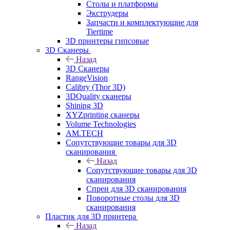
Столы и платформы
Экструдеры
Запчасти и комплектующие для
Tiertime
3D принтеры гипсовые
3D Сканеры
Назад
3D Сканеры
RangeVision
Calibry (Thor 3D)
3DQuality сканеры
Shining 3D
XYZprinting сканеры
Volume Technologies
AM.TECH
Сопутствующие товары для 3D
сканирования
Назад
Сопутствующие товары для 3D
сканирования
Спреи для 3D сканирования
Поворотные столы для 3D
сканирования
Пластик для 3D принтера
Назад