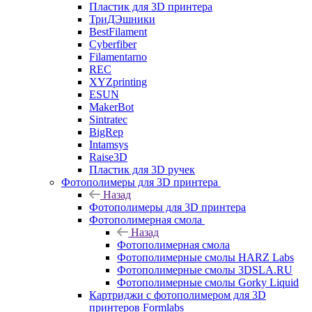
Пластик для 3D принтера
ТриДЭшники
BestFilament
Cyberfiber
Filamentarno
REC
XYZprinting
ESUN
MakerBot
Sintratec
BigRep
Intamsys
Raise3D
Пластик для 3D ручек
Фотополимеры для 3D принтера
Назад
Фотополимеры для 3D принтера
Фотополимерная смола
Назад
Фотополимерная смола
Фотополимерные смолы HARZ Labs
Фотополимерные смолы 3DSLA.RU
Фотополимерные смолы Gorky Liquid
Картриджи с фотополимером для 3D
принтеров Formlabs