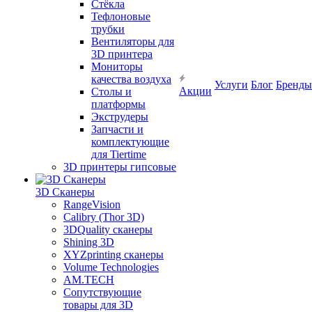
Cтёкла
Тефлоновые
трубки
Вентиляторы для
3D принтера
Мониторы
качества воздуха
Услуги
Блог
Бренды
Акции
Столы и
платформы
Экструдеры
Запчасти и
комплектующие
для Tiertime
3D принтеры гипсовые
3D Сканеры
RangeVision
Calibry (Thor 3D)
3DQuality сканеры
Shining 3D
XYZprinting сканеры
Volume Technologies
AM.TECH
Сопутствующие
товары для 3D