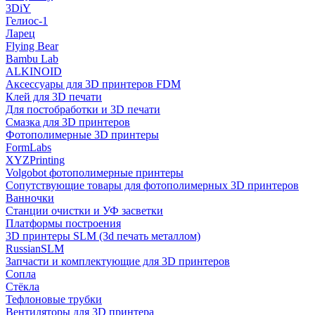
3DiY
Гелиос-1
Ларец
Flying Bear
Bambu Lab
ALKINOID
Аксессуары для 3D принтеров FDM
Клей для 3D печати
Для постобработки и 3D печати
Смазка для 3D принтеров
Фотополимерные 3D принтеры
FormLabs
XYZPrinting
Volgobot фотополимерные принтеры
Сопутствующие товары для фотополимерных 3D принтеров
Ванночки
Станции очистки и УФ засветки
Платформы построения
3D принтеры SLM (3d печать металлом)
RussianSLM
Запчасти и комплектующие для 3D принтеров
Сопла
Cтёкла
Тефлоновые трубки
Вентиляторы для 3D принтера