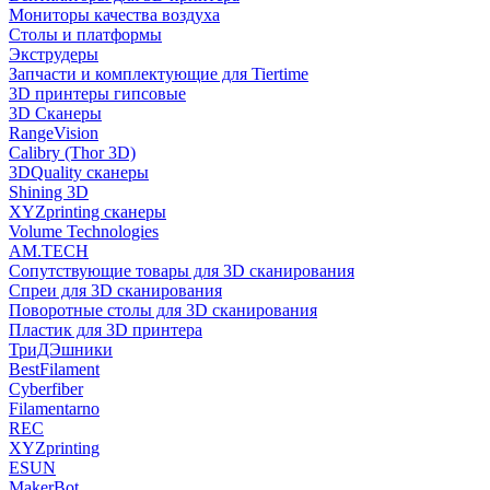
Мониторы качества воздуха
Столы и платформы
Экструдеры
Запчасти и комплектующие для Tiertime
3D принтеры гипсовые
3D Сканеры
RangeVision
Calibry (Thor 3D)
3DQuality сканеры
Shining 3D
XYZprinting сканеры
Volume Technologies
AM.TECH
Сопутствующие товары для 3D сканирования
Спреи для 3D сканирования
Поворотные столы для 3D сканирования
Пластик для 3D принтера
ТриДЭшники
BestFilament
Cyberfiber
Filamentarno
REC
XYZprinting
ESUN
MakerBot