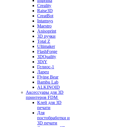
Imprinta
Creality
Raise3D
CreatBot
Intamsys
Maestro
Anisoprint
3D ручки
Total Z
Ultimaker
FlashForge
3DQuality
3DiY
Гелиос-1
Ларец
Flying Bear
Bambu Lab
ALKINOID
Аксессуары для 3D
принтеров FDM
Клей для 3D
печати
Для
постобработки и
3D печати