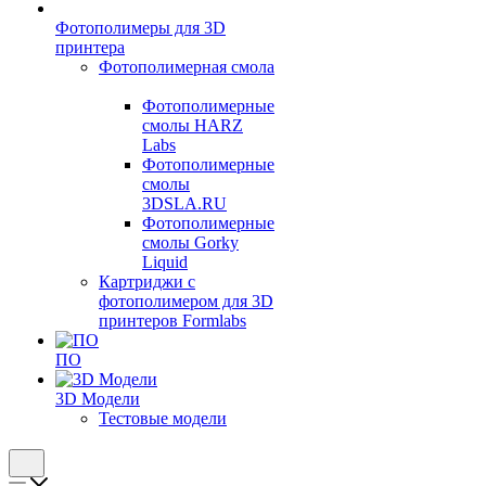
Фотополимеры для 3D
принтера
Фотополимерная смола
Фотополимерные
смолы HARZ
Labs
Фотополимерные
смолы
3DSLA.RU
Фотополимерные
смолы Gorky
Liquid
Картриджи с
фотополимером для 3D
принтеров Formlabs
ПО
3D Модели
Тестовые модели