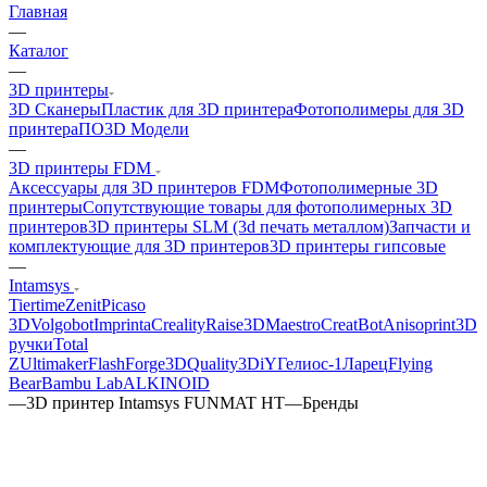
Главная
—
Каталог
—
3D принтеры
3D Сканеры
Пластик для 3D принтера
Фотополимеры для 3D
принтера
ПО
3D Модели
—
3D принтеры FDM
Аксессуары для 3D принтеров FDM
Фотополимерные 3D
принтеры
Сопутствующие товары для фотополимерных 3D
принтеров
3D принтеры SLM (3d печать металлом)
Запчасти и
комплектующие для 3D принтеров
3D принтеры гипсовые
—
Intamsys
Tiertime
Zenit
Picaso
3D
Volgobot
Imprinta
Creality
Raise3D
Maestro
CreatBot
Anisoprint
3D
ручки
Total
Z
Ultimaker
FlashForge
3DQuality
3DiY
Гелиос-1
Ларец
Flying
Bear
Bambu Lab
ALKINOID
—
3D принтер Intamsys FUNMAT HT
—
Бренды