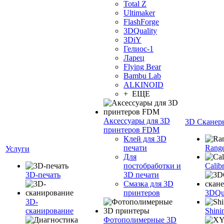
Total Z
Ultimaker
FlashForge
3DQuality
3DiY
Гелиос-1
Ларец
Flying Bear
Bambu Lab
ALKINOID
+ ЕЩЕ
Аксессуары для 3D
3D Сканер
принтеров FDM
Клей для 3D
печати
Range
Услуги
Для
постобработки и
Calib
3D-печать
3D печати
Смазка для 3D
принтеров
3DQua
3D-
сканирование
Shini
Фотополимерные 3D