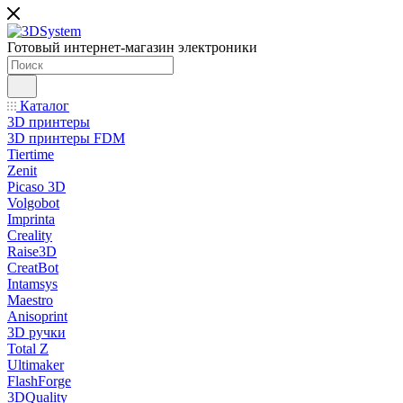
Готовый интернет-магазин электроники
Каталог
3D принтеры
3D принтеры FDM
Tiertime
Zenit
Picaso 3D
Volgobot
Imprinta
Creality
Raise3D
CreatBot
Intamsys
Maestro
Anisoprint
3D ручки
Total Z
Ultimaker
FlashForge
3DQuality