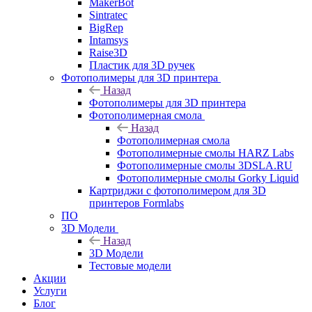
MakerBot
Sintratec
BigRep
Intamsys
Raise3D
Пластик для 3D ручек
Фотополимеры для 3D принтера
Назад
Фотополимеры для 3D принтера
Фотополимерная смола
Назад
Фотополимерная смола
Фотополимерные смолы HARZ Labs
Фотополимерные смолы 3DSLA.RU
Фотополимерные смолы Gorky Liquid
Картриджи с фотополимером для 3D
принтеров Formlabs
ПО
3D Модели
Назад
3D Модели
Тестовые модели
Акции
Услуги
Блог