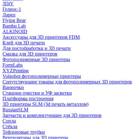
3DiY
Гелиос-1
Ларец
Flying Bear
Bambu Lab
ALKINOID
Аксессуары для 3D принтеров FDM
Клей для 3D печати
Для постобработки и 3D печати
Смазка для 3D принтеров
Фотополимерные 3D принтеры
FormLabs
XYZPrinting
Volgobot фотополимерные принтеры
Сопутствующие товары для фотополимерных 3D принтеров
Ванночки
Станции очистки и УФ засветки
Платформы построения
3D принтеры SLM (3d печать металлом)
RussianSLM
Запчасти и комплектующие для 3D принтеров
Сопла
Cтёкла
Тефлоновые трубки
Вентиляторы для 3D принтера