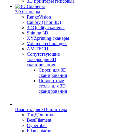
3D принтеры гипсовые
3D Сканеры
RangeVision
Calibry (Thor 3D)
3DQuality сканеры
Shining 3D
XYZprinting сканеры
Volume Technologies
AM.TECH
Сопутствующие
товары для 3D
сканирования
Спреи для 3D
сканирования
Поворотные
столы для 3D
сканирования
Пластик для 3D принтера
ТриДЭшники
BestFilament
Cyberfiber
Filamentarno