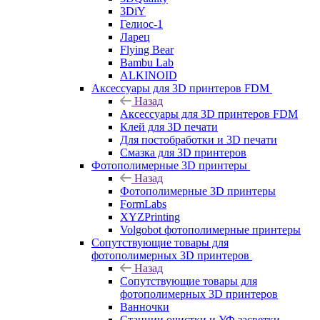
3DiY
Гелиос-1
Ларец
Flying Bear
Bambu Lab
ALKINOID
Аксессуары для 3D принтеров FDM
Назад
Аксессуары для 3D принтеров FDM
Клей для 3D печати
Для постобработки и 3D печати
Смазка для 3D принтеров
Фотополимерные 3D принтеры
Назад
Фотополимерные 3D принтеры
FormLabs
XYZPrinting
Volgobot фотополимерные принтеры
Сопутствующие товары для
фотополимерных 3D принтеров
Назад
Сопутствующие товары для
фотополимерных 3D принтеров
Ванночки
Станции очистки и УФ засветки