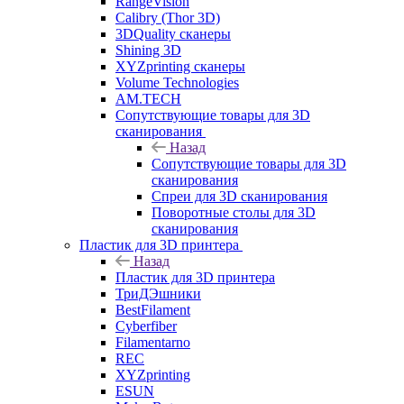
RangeVision
Calibry (Thor 3D)
3DQuality сканеры
Shining 3D
XYZprinting сканеры
Volume Technologies
AM.TECH
Сопутствующие товары для 3D
сканирования
Назад
Сопутствующие товары для 3D
сканирования
Спреи для 3D сканирования
Поворотные столы для 3D
сканирования
Пластик для 3D принтера
Назад
Пластик для 3D принтера
ТриДЭшники
BestFilament
Cyberfiber
Filamentarno
REC
XYZprinting
ESUN