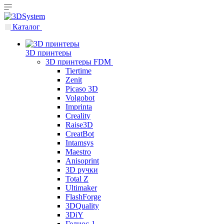
Каталог
3D принтеры
3D принтеры FDM
Tiertime
Zenit
Picaso 3D
Volgobot
Imprinta
Creality
Raise3D
CreatBot
Intamsys
Maestro
Anisoprint
3D ручки
Total Z
Ultimaker
FlashForge
3DQuality
3DiY
Гелиос-1