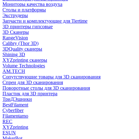
Мониторы качества воздуха
Столы и платформы
Экструдеры
Запчасти и комплектующие для Tiertime
3D принтеры гипсовые
3D Сканеры
RangeVision
Calibry (Thor 3D)
3DQuality сканеры
Shining 3D
XYZprinting сканеры
Volume Technologies
AM.TECH
Сопутствующие товары для 3D сканирования
Спреи для 3D сканирования
Поворотные столы для 3D сканирования
Пластик для 3D принтера
ТриДЭшники
BestFilament
Cyberfiber
Filamentarno
REC
XYZprinting
ESUN
MakerBot