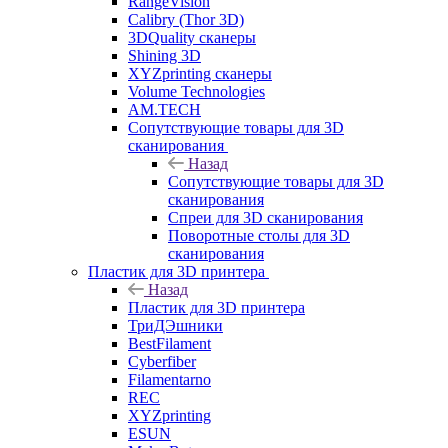
RangeVision
Calibry (Thor 3D)
3DQuality сканеры
Shining 3D
XYZprinting сканеры
Volume Technologies
AM.TECH
Сопутствующие товары для 3D
сканирования
Назад
Сопутствующие товары для 3D
сканирования
Спреи для 3D сканирования
Поворотные столы для 3D
сканирования
Пластик для 3D принтера
Назад
Пластик для 3D принтера
ТриДЭшники
BestFilament
Cyberfiber
Filamentarno
REC
XYZprinting
ESUN