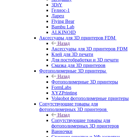
3DiY
Гелиос-1
Ларец
Flying Bear
Bambu Lab
ALKINOID
Аксессуары для 3D принтеров FDM
Назад
Аксессуары для 3D принтеров FDM
Клей для 3D печати
Для постобработки и 3D печати
Смазка для 3D принтеров
Фотополимерные 3D принтеры
Назад
Фотополимерные 3D принтеры
FormLabs
XYZPrinting
Volgobot фотополимерные принтеры
Сопутствующие товары для
фотополимерных 3D принтеров
Назад
Сопутствующие товары для
фотополимерных 3D принтеров
Ванночки
Станции очистки и УФ засветки