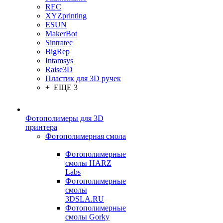
REC
XYZprinting
ESUN
MakerBot
Sintratec
BigRep
Intamsys
Raise3D
Пластик для 3D ручек
+ ЕЩЕ 3
Фотополимеры для 3D
принтера
Фотополимерная смола
Фотополимерные
смолы HARZ
Labs
Фотополимерные
смолы
3DSLA.RU
Фотополимерные
смолы Gorky