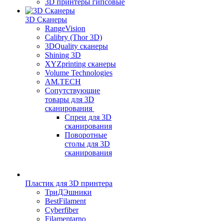
3D принтеры гипсовые
3D Сканеры
RangeVision
Calibry (Thor 3D)
3DQuality сканеры
Shining 3D
XYZprinting сканеры
Volume Technologies
AM.TECH
Сопутствующие
товары для 3D
сканирования
Спреи для 3D
сканирования
Поворотные
столы для 3D
сканирования
Пластик для 3D принтера
ТриДЭшники
BestFilament
Cyberfiber
Filamentarno