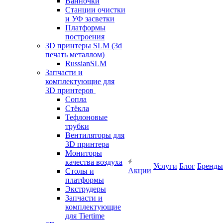
Ванночки
Станции очистки
и УФ засветки
Платформы
построения
3D принтеры SLM (3d
печать металлом)
RussianSLM
Запчасти и
комплектующие для
3D принтеров
Сопла
Cтёкла
Тефлоновые
трубки
Вентиляторы для
3D принтера
Мониторы
качества воздуха
Услуги
Блог
Бренды
Акции
Столы и
платформы
Экструдеры
Запчасти и
комплектующие
для Tiertime