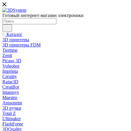
Готовый интернет-магазин электроники
Каталог
3D принтеры
3D принтеры FDM
Tiertime
Zenit
Picaso 3D
Volgobot
Imprinta
Creality
Raise3D
CreatBot
Intamsys
Maestro
Anisoprint
3D ручки
Total Z
Ultimaker
FlashForge
3DQuality