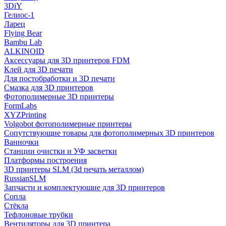
3DiY
Гелиос-1
Ларец
Flying Bear
Bambu Lab
ALKINOID
Аксессуары для 3D принтеров FDM
Клей для 3D печати
Для постобработки и 3D печати
Смазка для 3D принтеров
Фотополимерные 3D принтеры
FormLabs
XYZPrinting
Volgobot фотополимерные принтеры
Сопутствующие товары для фотополимерных 3D принтеров
Ванночки
Станции очистки и УФ засветки
Платформы построения
3D принтеры SLM (3d печать металлом)
RussianSLM
Запчасти и комплектующие для 3D принтеров
Сопла
Cтёкла
Тефлоновые трубки
Вентиляторы для 3D принтера