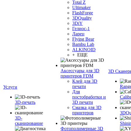
Total Z
Ultimaker
FlashForge
3DQuality
3DiY
Гелиос-1
Ларец
Flying Bear
Bambu Lab
ALKINOID
+ ЕЩЕ
Аксессуары для 3D
3D Сканер
принтеров FDM
Клей для 3D
печати
Range
Услуги
Для
постобработки и
Calib
3D-печать
3D печати
Смазка для 3D
принтеров
3DQua
3D-
сканирование
Shini
Фотополимерные 3D