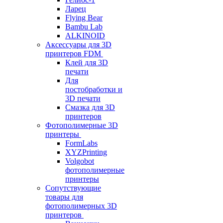
Ларец
Flying Bear
Bambu Lab
ALKINOID
Аксессуары для 3D
принтеров FDM
Клей для 3D
печати
Для
постобработки и
3D печати
Смазка для 3D
принтеров
Фотополимерные 3D
принтеры
FormLabs
XYZPrinting
Volgobot
фотополимерные
принтеры
Сопутствующие
товары для
фотополимерных 3D
принтеров