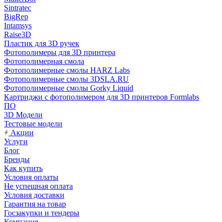
Sintratec
BigRep
Intamsys
Raise3D
Пластик для 3D ручек
Фотополимеры для 3D принтера
Фотополимерная смола
Фотополимерные смолы HARZ Labs
Фотополимерные смолы 3DSLA.RU
Фотополимерные смолы Gorky Liquid
Картриджи с фотополимером для 3D принтеров Formlabs
ПО
3D Модели
Тестовые модели
Акции
Услуги
Блог
Бренды
Как купить
Условия оплаты
Не успешная оплата
Условия доставки
Гарантия на товар
Госзакупки и тендеры
Компания