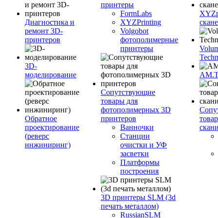
принтеры
FormLabs
XYZpr
Диагностика и
XYZPrinting
скан
ремонт 3D-
Volgobot
принтеров
фотополимерные
принтеры
Volu
Techn
3D-
моделирование
AM.
Сопутствующие
товары для
фотополимерных 3D
Сопу
Обратное
принтеров
това
проектирование
Ванночки
скан
(реверс
Станции
инжиниринг)
очистки и УФ
засветки
Платформы
построения
3D принтеры SLM (3d
печать металлом)
RussianSLM