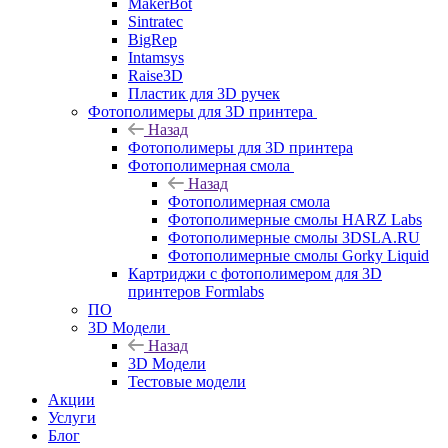
MakerBot
Sintratec
BigRep
Intamsys
Raise3D
Пластик для 3D ручек
Фотополимеры для 3D принтера
Назад
Фотополимеры для 3D принтера
Фотополимерная смола
Назад
Фотополимерная смола
Фотополимерные смолы HARZ Labs
Фотополимерные смолы 3DSLA.RU
Фотополимерные смолы Gorky Liquid
Картриджи с фотополимером для 3D
принтеров Formlabs
ПО
3D Модели
Назад
3D Модели
Тестовые модели
Акции
Услуги
Блог