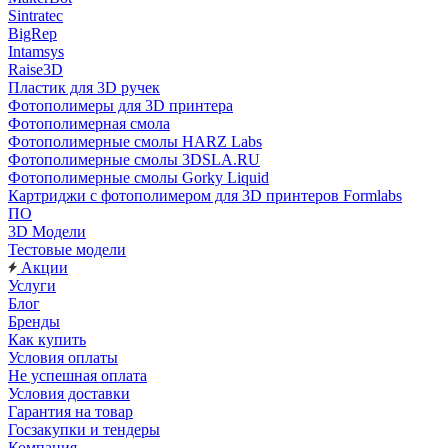
Sintratec
BigRep
Intamsys
Raise3D
Пластик для 3D ручек
Фотополимеры для 3D принтера
Фотополимерная смола
Фотополимерные смолы HARZ Labs
Фотополимерные смолы 3DSLA.RU
Фотополимерные смолы Gorky Liquid
Картриджи с фотополимером для 3D принтеров Formlabs
ПО
3D Модели
Тестовые модели
Акции
Услуги
Блог
Бренды
Как купить
Условия оплаты
Не успешная оплата
Условия доставки
Гарантия на товар
Госзакупки и тендеры
Компания