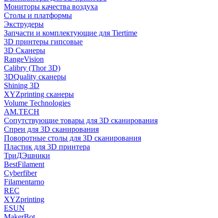
Мониторы качества воздуха
Столы и платформы
Экструдеры
Запчасти и комплектующие для Tiertime
3D принтеры гипсовые
3D Сканеры
RangeVision
Calibry (Thor 3D)
3DQuality сканеры
Shining 3D
XYZprinting сканеры
Volume Technologies
AM.TECH
Сопутствующие товары для 3D сканирования
Спреи для 3D сканирования
Поворотные столы для 3D сканирования
Пластик для 3D принтера
ТриДЭшники
BestFilament
Cyberfiber
Filamentarno
REC
XYZprinting
ESUN
MakerBot