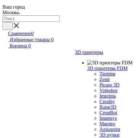
Ваш город
Москва
Сравнение
0
Избранные товары
0
Корзина
0
3D принтеры
3D принтеры FDM
Tiertime
Zenit
Picaso 3D
Volgobot
Imprinta
Creality
Raise3D
CreatBot
Intamsys
Maestro
Anisoprint
3D ручки