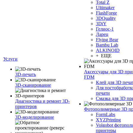
Total Z
Ultimaker
FlashForge
3DQuality
3DiY
Гелиос-1
Ларец
Flying Bear
Bambu Lab
ALKINOID
+ ЕЩЕ
Услуги
Аксессуары для 3D при
3D-печать
FDM
Клей для 3D печа
3D-сканирование
Для постобработк
печати
Смазка для 3D пр
Диагностика и ремонт 3D-
принтеров
Фотополимерные 3D п
FormLabs
3D-моделирование
XYZPrinting
Volgobot фотопо
принтеры