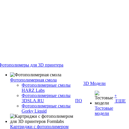
Фотополимеры для 3D принтера
Фотополимерная смола
3D Модели
Фотополимерные смолы
HARZ Labs
Фотополимерные смолы
+
3DSLA.RU
ПО
ЕЩЕ
Фотополимерные смолы
Тестовые
Gorky Liquid
модели
Картриджи с фотополимером