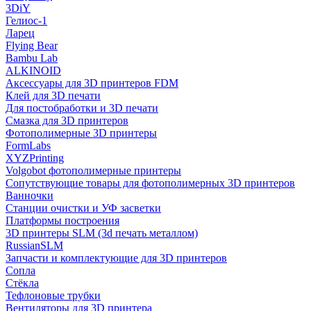
3DiY
Гелиос-1
Ларец
Flying Bear
Bambu Lab
ALKINOID
Аксессуары для 3D принтеров FDM
Клей для 3D печати
Для постобработки и 3D печати
Смазка для 3D принтеров
Фотополимерные 3D принтеры
FormLabs
XYZPrinting
Volgobot фотополимерные принтеры
Сопутствующие товары для фотополимерных 3D принтеров
Ванночки
Станции очистки и УФ засветки
Платформы построения
3D принтеры SLM (3d печать металлом)
RussianSLM
Запчасти и комплектующие для 3D принтеров
Сопла
Cтёкла
Тефлоновые трубки
Вентиляторы для 3D принтера