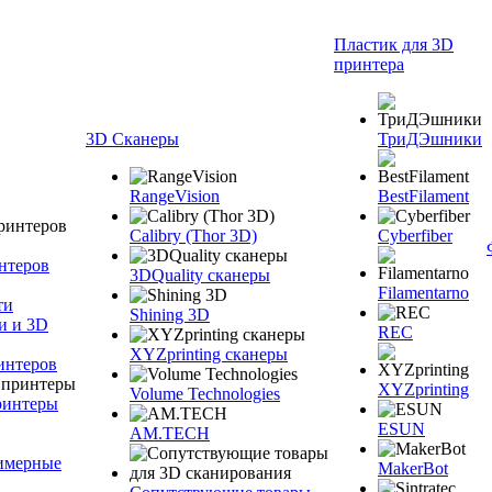
Пластик для 3D
принтера
3D Сканеры
ТриДЭшники
RangeVision
BestFilament
Calibry (Thor 3D)
Cyberfiber
нтеров
3DQuality сканеры
Filamentarno
ти
Shining 3D
и и 3D
REC
XYZprinting сканеры
интеров
XYZprinting
Volume Technologies
ринтеры
ESUN
AM.TECH
лимерные
MakerBot