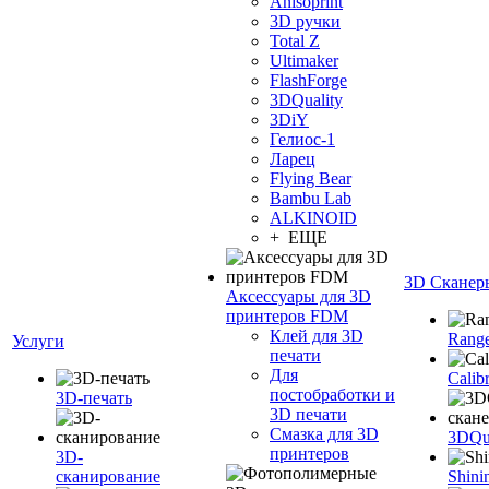
Anisoprint
3D ручки
Total Z
Ultimaker
FlashForge
3DQuality
3DiY
Гелиос-1
Ларец
Flying Bear
Bambu Lab
ALKINOID
+ ЕЩЕ
3D Сканер
Аксессуары для 3D
принтеров FDM
Клей для 3D
Range
Услуги
печати
Для
Calib
постобработки и
3D-печать
3D печати
Смазка для 3D
3DQua
принтеров
3D-
сканирование
Shini