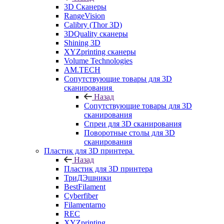
3D Сканеры
RangeVision
Calibry (Thor 3D)
3DQuality сканеры
Shining 3D
XYZprinting сканеры
Volume Technologies
AM.TECH
Сопутствующие товары для 3D
сканирования
Назад
Сопутствующие товары для 3D
сканирования
Спреи для 3D сканирования
Поворотные столы для 3D
сканирования
Пластик для 3D принтера
Назад
Пластик для 3D принтера
ТриДЭшники
BestFilament
Cyberfiber
Filamentarno
REC
XYZprinting