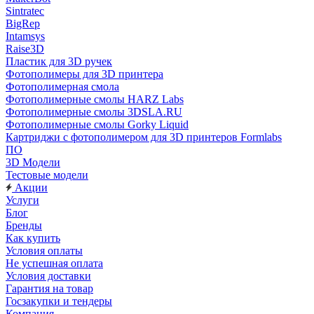
Sintratec
BigRep
Intamsys
Raise3D
Пластик для 3D ручек
Фотополимеры для 3D принтера
Фотополимерная смола
Фотополимерные смолы HARZ Labs
Фотополимерные смолы 3DSLA.RU
Фотополимерные смолы Gorky Liquid
Картриджи с фотополимером для 3D принтеров Formlabs
ПО
3D Модели
Тестовые модели
Акции
Услуги
Блог
Бренды
Как купить
Условия оплаты
Не успешная оплата
Условия доставки
Гарантия на товар
Госзакупки и тендеры
Компания