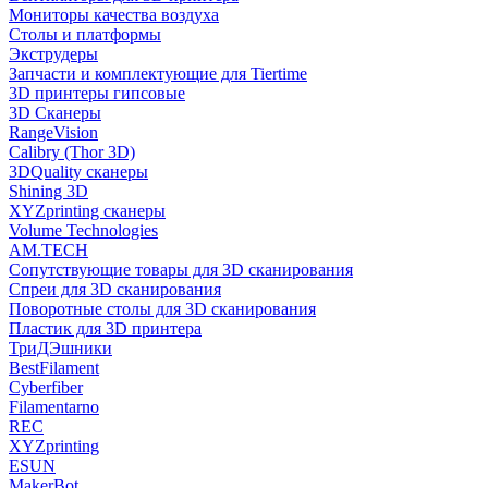
Мониторы качества воздуха
Столы и платформы
Экструдеры
Запчасти и комплектующие для Tiertime
3D принтеры гипсовые
3D Сканеры
RangeVision
Calibry (Thor 3D)
3DQuality сканеры
Shining 3D
XYZprinting сканеры
Volume Technologies
AM.TECH
Сопутствующие товары для 3D сканирования
Спреи для 3D сканирования
Поворотные столы для 3D сканирования
Пластик для 3D принтера
ТриДЭшники
BestFilament
Cyberfiber
Filamentarno
REC
XYZprinting
ESUN
MakerBot