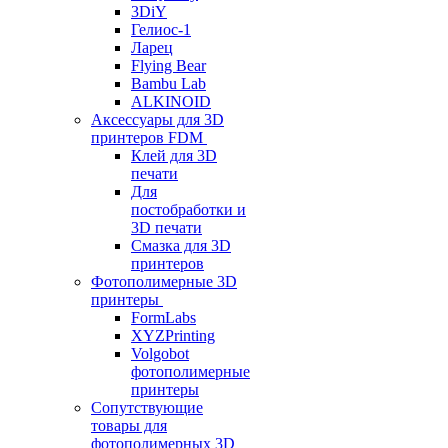
3DiY
Гелиос-1
Ларец
Flying Bear
Bambu Lab
ALKINOID
Аксессуары для 3D
принтеров FDM
Клей для 3D
печати
Для
постобработки и
3D печати
Смазка для 3D
принтеров
Фотополимерные 3D
принтеры
FormLabs
XYZPrinting
Volgobot
фотополимерные
принтеры
Сопутствующие
товары для
фотополимерных 3D