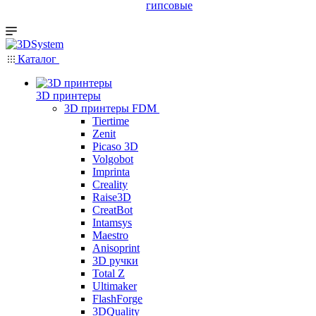
гипсовые
Каталог
3D принтеры
3D принтеры FDM
Tiertime
Zenit
Picaso 3D
Volgobot
Imprinta
Creality
Raise3D
CreatBot
Intamsys
Maestro
Anisoprint
3D ручки
Total Z
Ultimaker
FlashForge
3DQuality