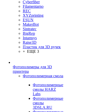
Cyberfiber
Filamentarno
REC
XYZprinting
ESUN
MakerBot
Sintratec
BigRep
Intamsys
Raise3D
Пластик для 3D ручек
+ ЕЩЕ 3
Фотополимеры для 3D
принтера
Фотополимерная смола
Фотополимерные
смолы HARZ
Labs
Фотополимерные
смолы
3DSLA.RU
Фотополимерные