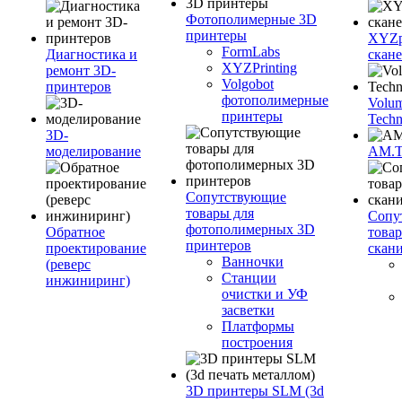
Фотополимерные 3D
принтеры
XYZpr
FormLabs
Диагностика и
скан
XYZPrinting
ремонт 3D-
Volgobot
принтеров
фотополимерные
Volu
принтеры
Techn
3D-
моделирование
AM.
Сопутствующие
товары для
Сопу
фотополимерных 3D
Обратное
това
принтеров
проектирование
скан
Ванночки
(реверс
Станции
инжиниринг)
очистки и УФ
засветки
Платформы
построения
3D принтеры SLM (3d