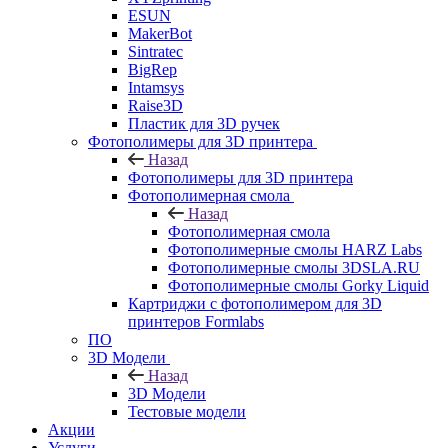
ESUN
MakerBot
Sintratec
BigRep
Intamsys
Raise3D
Пластик для 3D ручек
Фотополимеры для 3D принтера
Назад
Фотополимеры для 3D принтера
Фотополимерная смола
Назад
Фотополимерная смола
Фотополимерные смолы HARZ Labs
Фотополимерные смолы 3DSLA.RU
Фотополимерные смолы Gorky Liquid
Картриджи с фотополимером для 3D
принтеров Formlabs
ПО
3D Модели
Назад
3D Модели
Тестовые модели
Акции
Услуги