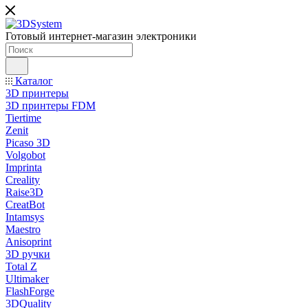
Готовый интернет-магазин электроники
Каталог
3D принтеры
3D принтеры FDM
Tiertime
Zenit
Picaso 3D
Volgobot
Imprinta
Creality
Raise3D
CreatBot
Intamsys
Maestro
Anisoprint
3D ручки
Total Z
Ultimaker
FlashForge
3DQuality