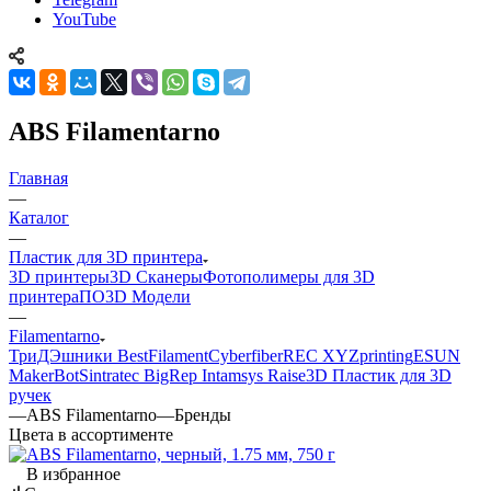
YouTube
ABS Filamentarno
Главная
—
Каталог
—
Пластик для 3D принтера
3D принтеры
3D Сканеры
Фотополимеры для 3D
принтера
ПО
3D Модели
—
Filamentarno
ТриДЭшники
BestFilament
Cyberfiber
REC
XYZprinting
ESUN
MakerBot
Sintratec
BigRep
Intamsys
Raise3D
Пластик для 3D
ручек
—
ABS Filamentarno
—
Бренды
Цвета в ассортименте
В избранное