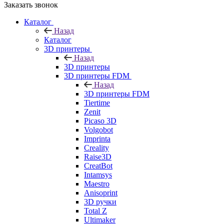
Заказать звонок
Каталог
Назад
Каталог
3D принтеры
Назад
3D принтеры
3D принтеры FDM
Назад
3D принтеры FDM
Tiertime
Zenit
Picaso 3D
Volgobot
Imprinta
Creality
Raise3D
CreatBot
Intamsys
Maestro
Anisoprint
3D ручки
Total Z
Ultimaker