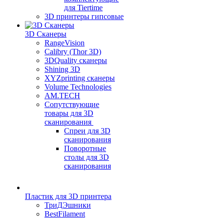
для Tiertime
3D принтеры гипсовые
3D Сканеры
RangeVision
Calibry (Thor 3D)
3DQuality сканеры
Shining 3D
XYZprinting сканеры
Volume Technologies
AM.TECH
Сопутствующие
товары для 3D
сканирования
Спреи для 3D
сканирования
Поворотные
столы для 3D
сканирования
Пластик для 3D принтера
ТриДЭшники
BestFilament