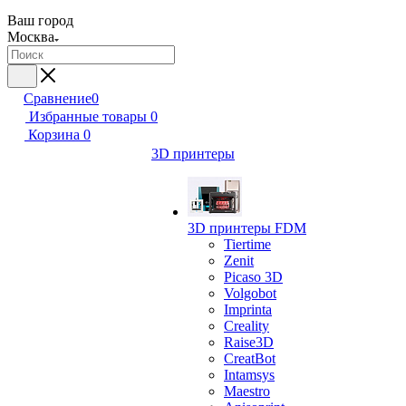
Ваш город
Москва
Сравнение
0
Избранные товары
0
Корзина
0
3D принтеры
3D принтеры FDM
Tiertime
Zenit
Picaso 3D
Volgobot
Imprinta
Creality
Raise3D
CreatBot
Intamsys
Maestro