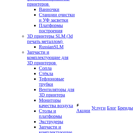
принтеров
Ванночки
Станции очистки
и УФ засветки
Платформы
построения
3D принтеры SLM (3d
печать металлом)
RussianSLM
Запчасти и
комплектующие для
3D принтеров
Сопла
Cтёкла
Тефлоновые
трубки
Вентиляторы для
3D принтера
Мониторы
качества воздуха
Услуги
Блог
Бренды
Акции
Столы и
платформы
Экструдеры
Запчасти и
комплектующие