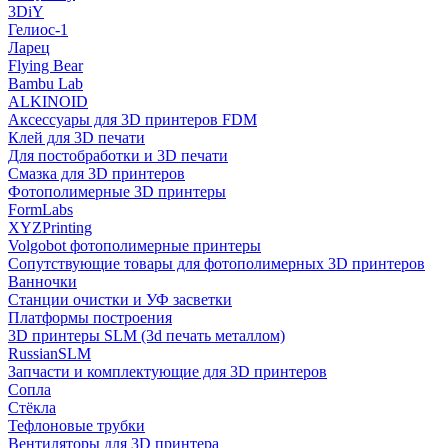
3DiY
Гелиос-1
Ларец
Flying Bear
Bambu Lab
ALKINOID
Аксессуары для 3D принтеров FDM
Клей для 3D печати
Для постобработки и 3D печати
Смазка для 3D принтеров
Фотополимерные 3D принтеры
FormLabs
XYZPrinting
Volgobot фотополимерные принтеры
Сопутствующие товары для фотополимерных 3D принтеров
Ванночки
Станции очистки и УФ засветки
Платформы построения
3D принтеры SLM (3d печать металлом)
RussianSLM
Запчасти и комплектующие для 3D принтеров
Сопла
Cтёкла
Тефлоновые трубки
Вентиляторы для 3D принтера