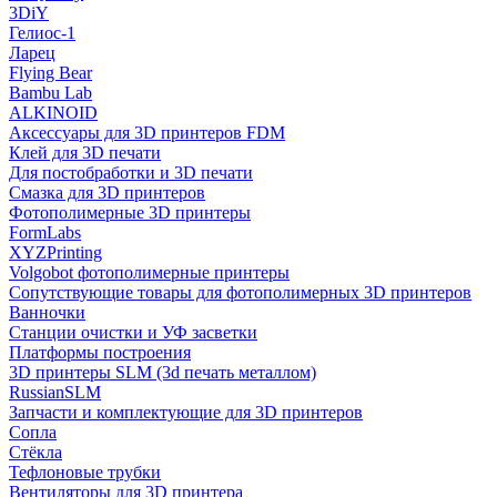
3DiY
Гелиос-1
Ларец
Flying Bear
Bambu Lab
ALKINOID
Аксессуары для 3D принтеров FDM
Клей для 3D печати
Для постобработки и 3D печати
Смазка для 3D принтеров
Фотополимерные 3D принтеры
FormLabs
XYZPrinting
Volgobot фотополимерные принтеры
Сопутствующие товары для фотополимерных 3D принтеров
Ванночки
Станции очистки и УФ засветки
Платформы построения
3D принтеры SLM (3d печать металлом)
RussianSLM
Запчасти и комплектующие для 3D принтеров
Сопла
Cтёкла
Тефлоновые трубки
Вентиляторы для 3D принтера