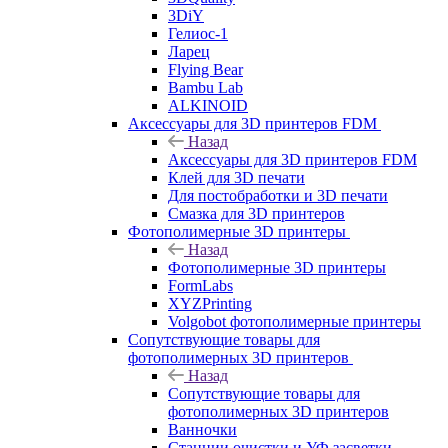
3DiY
Гелиос-1
Ларец
Flying Bear
Bambu Lab
ALKINOID
Аксессуары для 3D принтеров FDM
Назад
Аксессуары для 3D принтеров FDM
Клей для 3D печати
Для постобработки и 3D печати
Смазка для 3D принтеров
Фотополимерные 3D принтеры
Назад
Фотополимерные 3D принтеры
FormLabs
XYZPrinting
Volgobot фотополимерные принтеры
Сопутствующие товары для
фотополимерных 3D принтеров
Назад
Сопутствующие товары для
фотополимерных 3D принтеров
Ванночки
Станции очистки и УФ засветки