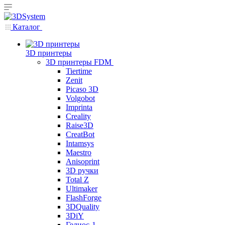
Каталог
3D принтеры
3D принтеры FDM
Tiertime
Zenit
Picaso 3D
Volgobot
Imprinta
Creality
Raise3D
CreatBot
Intamsys
Maestro
Anisoprint
3D ручки
Total Z
Ultimaker
FlashForge
3DQuality
3DiY
Гелиос-1