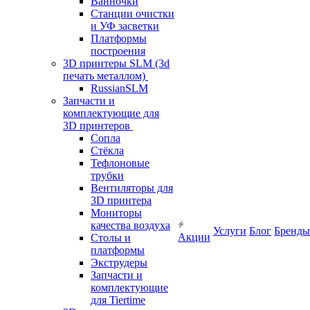
Ванночки
Станции очистки
и УФ засветки
Платформы
построения
3D принтеры SLM (3d
печать металлом)
RussianSLM
Запчасти и
комплектующие для
3D принтеров
Сопла
Cтёкла
Тефлоновые
трубки
Вентиляторы для
3D принтера
Мониторы
качества воздуха
Услуги
Блог
Бренды
Акции
Столы и
платформы
Экструдеры
Запчасти и
комплектующие
для Tiertime