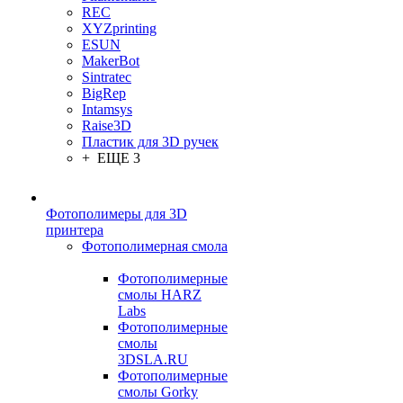
REC
XYZprinting
ESUN
MakerBot
Sintratec
BigRep
Intamsys
Raise3D
Пластик для 3D ручек
+ ЕЩЕ 3
Фотополимеры для 3D
принтера
Фотополимерная смола
Фотополимерные
смолы HARZ
Labs
Фотополимерные
смолы
3DSLA.RU
Фотополимерные
смолы Gorky