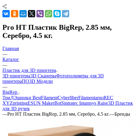
Pro HT Пластик BigRep, 2.85 мм,
Серебро, 4.5 кг.
Главная
—
Каталог
—
Пластик для 3D принтера
3D принтеры
3D Сканеры
Фотополимеры для 3D
принтера
ПО
3D Модели
—
BigRep
ТриДЭшники
BestFilament
Cyberfiber
Filamentarno
REC
XYZprinting
ESUN
MakerBot
Sintratec
Intamsys
Raise3D
Пластик
для 3D ручек
—
Pro HT Пластик BigRep, 2.85 мм, Серебро, 4.5 кг.
—
Бренды