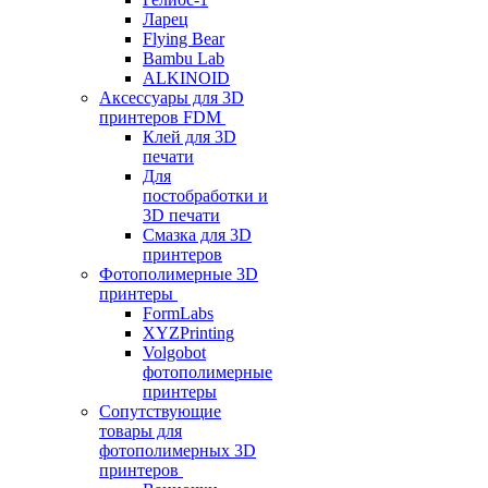
Ларец
Flying Bear
Bambu Lab
ALKINOID
Аксессуары для 3D
принтеров FDM
Клей для 3D
печати
Для
постобработки и
3D печати
Смазка для 3D
принтеров
Фотополимерные 3D
принтеры
FormLabs
XYZPrinting
Volgobot
фотополимерные
принтеры
Сопутствующие
товары для
фотополимерных 3D
принтеров