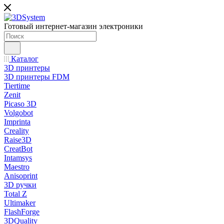
Готовый интернет-магазин электроники
Каталог
3D принтеры
3D принтеры FDM
Tiertime
Zenit
Picaso 3D
Volgobot
Imprinta
Creality
Raise3D
CreatBot
Intamsys
Maestro
Anisoprint
3D ручки
Total Z
Ultimaker
FlashForge
3DQuality