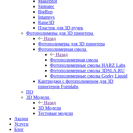
MakerBot
Sintratec
BigRep
Intamsys
Raise3D
Пластик для 3D ручек
Фотополимеры для 3D принтера
Назад
Фотополимеры для 3D принтера
Фотополимерная смола
Назад
Фотополимерная смола
Фотополимерные смолы HARZ Labs
Фотополимерные смолы 3DSLA.RU
Фотополимерные смолы Gorky Liquid
Картриджи с фотополимером для 3D
принтеров Formlabs
ПО
3D Модели
Назад
3D Модели
Тестовые модели
Акции
Услуги
Блог