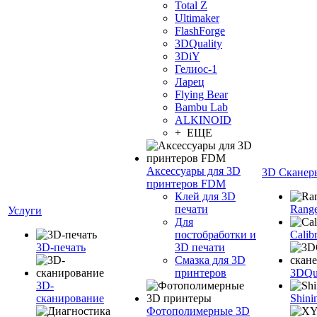
Total Z
Ultimaker
FlashForge
3DQuality
3DiY
Гелиос-1
Ларец
Flying Bear
Bambu Lab
ALKINOID
+ ЕЩЕ
Аксессуары для 3D
3D Сканер
принтеров FDM
Клей для 3D
печати
Range
Услуги
Для
постобработки и
Calib
3D-печать
3D печати
Смазка для 3D
принтеров
3DQua
3D-
сканирование
Shini
Фотополимерные 3D