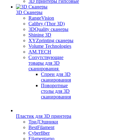
3D принтеры гипсовые
3D Сканеры
RangeVision
Calibry (Thor 3D)
3DQuality сканеры
Shining 3D
XYZprinting сканеры
Volume Technologies
AM.TECH
Сопутствующие
товары для 3D
сканирования
Спреи для 3D
сканирования
Поворотные
столы для 3D
сканирования
Пластик для 3D принтера
ТриДЭшники
BestFilament
Cyberfiber
Filamentarno