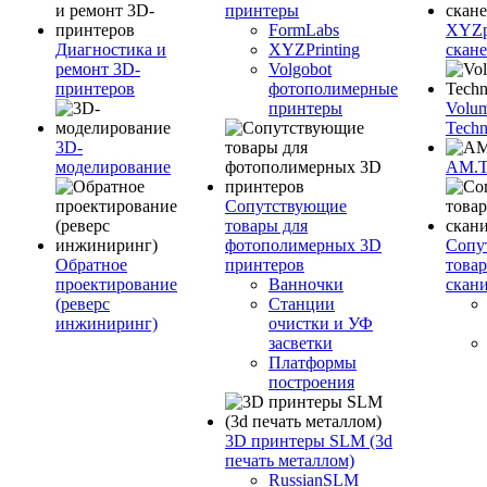
принтеры
FormLabs
XYZpr
Диагностика и
XYZPrinting
скан
ремонт 3D-
Volgobot
принтеров
фотополимерные
принтеры
Volu
Techn
3D-
моделирование
AM.
Сопутствующие
товары для
фотополимерных 3D
Сопу
Обратное
принтеров
това
проектирование
Ванночки
скан
(реверс
Станции
инжиниринг)
очистки и УФ
засветки
Платформы
построения
3D принтеры SLM (3d
печать металлом)
RussianSLM