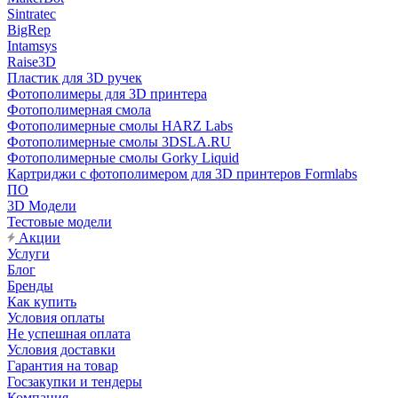
Sintratec
BigRep
Intamsys
Raise3D
Пластик для 3D ручек
Фотополимеры для 3D принтера
Фотополимерная смола
Фотополимерные смолы HARZ Labs
Фотополимерные смолы 3DSLA.RU
Фотополимерные смолы Gorky Liquid
Картриджи с фотополимером для 3D принтеров Formlabs
ПО
3D Модели
Тестовые модели
Акции
Услуги
Блог
Бренды
Как купить
Условия оплаты
Не успешная оплата
Условия доставки
Гарантия на товар
Госзакупки и тендеры
Компания