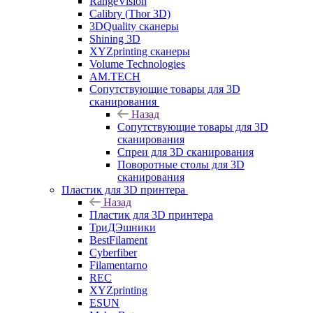
RangeVision
Calibry (Thor 3D)
3DQuality сканеры
Shining 3D
XYZprinting сканеры
Volume Technologies
AM.TECH
Сопутствующие товары для 3D
сканирования
Назад
Сопутствующие товары для 3D
сканирования
Спреи для 3D сканирования
Поворотные столы для 3D
сканирования
Пластик для 3D принтера
Назад
Пластик для 3D принтера
ТриДЭшники
BestFilament
Cyberfiber
Filamentarno
REC
XYZprinting
ESUN