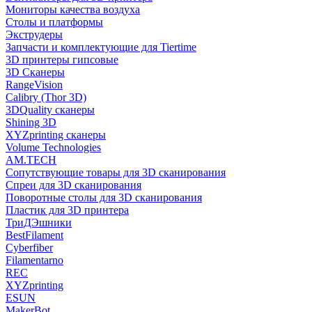
Мониторы качества воздуха
Столы и платформы
Экструдеры
Запчасти и комплектующие для Tiertime
3D принтеры гипсовые
3D Сканеры
RangeVision
Calibry (Thor 3D)
3DQuality сканеры
Shining 3D
XYZprinting сканеры
Volume Technologies
AM.TECH
Сопутствующие товары для 3D сканирования
Спреи для 3D сканирования
Поворотные столы для 3D сканирования
Пластик для 3D принтера
ТриДЭшники
BestFilament
Cyberfiber
Filamentarno
REC
XYZprinting
ESUN
MakerBot