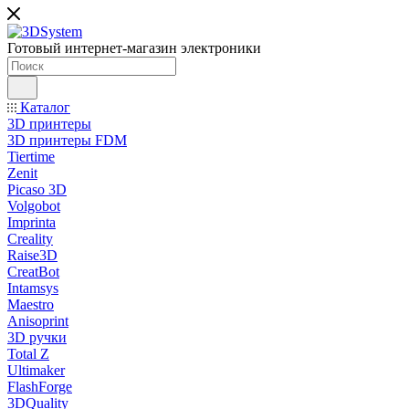
Готовый интернет-магазин электроники
Каталог
3D принтеры
3D принтеры FDM
Tiertime
Zenit
Picaso 3D
Volgobot
Imprinta
Creality
Raise3D
CreatBot
Intamsys
Maestro
Anisoprint
3D ручки
Total Z
Ultimaker
FlashForge
3DQuality