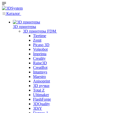
Каталог
3D принтеры
3D принтеры FDM
Tiertime
Zenit
Picaso 3D
Volgobot
Imprinta
Creality
Raise3D
CreatBot
Intamsys
Maestro
Anisoprint
3D ручки
Total Z
Ultimaker
FlashForge
3DQuality
3DiY
Гелиос-1