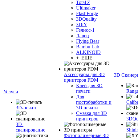
Total Z
Ultimaker
FlashForge
3DQuality
3DiY
Гелиос-1
Ларец
Flying Bear
Bambu Lab
ALKINOID
+ ЕЩЕ
Аксессуары для 3D
3D Сканер
принтеров FDM
Клей для 3D
печати
Range
Услуги
Для
постобработки и
Calib
3D-печать
3D печати
Смазка для 3D
принтеров
3DQua
3D-
сканирование
Shini
Фотополимерные 3D