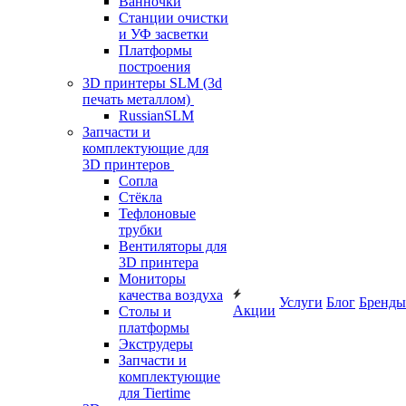
Ванночки
Станции очистки
и УФ засветки
Платформы
построения
3D принтеры SLM (3d
печать металлом)
RussianSLM
Запчасти и
комплектующие для
3D принтеров
Сопла
Cтёкла
Тефлоновые
трубки
Вентиляторы для
3D принтера
Мониторы
качества воздуха
Услуги
Блог
Бренды
Акции
Столы и
платформы
Экструдеры
Запчасти и
комплектующие
для Tiertime