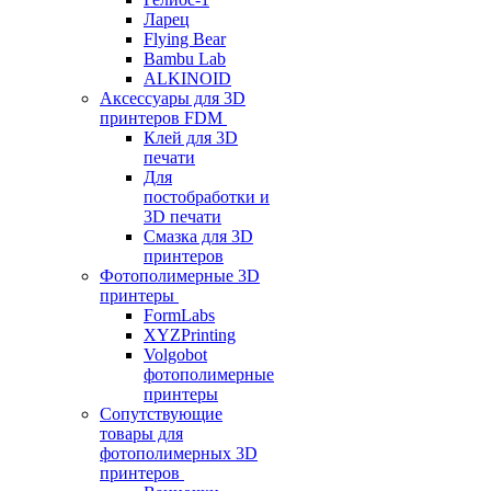
Ларец
Flying Bear
Bambu Lab
ALKINOID
Аксессуары для 3D
принтеров FDM
Клей для 3D
печати
Для
постобработки и
3D печати
Смазка для 3D
принтеров
Фотополимерные 3D
принтеры
FormLabs
XYZPrinting
Volgobot
фотополимерные
принтеры
Сопутствующие
товары для
фотополимерных 3D
принтеров