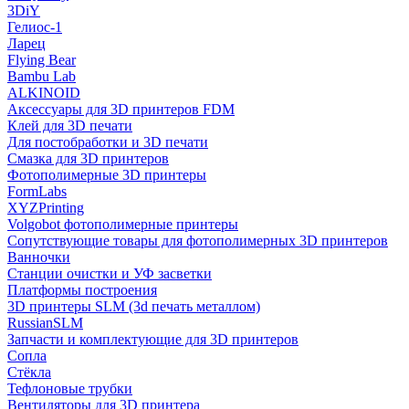
3DiY
Гелиос-1
Ларец
Flying Bear
Bambu Lab
ALKINOID
Аксессуары для 3D принтеров FDM
Клей для 3D печати
Для постобработки и 3D печати
Смазка для 3D принтеров
Фотополимерные 3D принтеры
FormLabs
XYZPrinting
Volgobot фотополимерные принтеры
Сопутствующие товары для фотополимерных 3D принтеров
Ванночки
Станции очистки и УФ засветки
Платформы построения
3D принтеры SLM (3d печать металлом)
RussianSLM
Запчасти и комплектующие для 3D принтеров
Сопла
Cтёкла
Тефлоновые трубки
Вентиляторы для 3D принтера