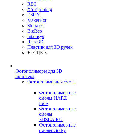
REC
XYZprinting
ESUN
MakerBot
Sintratec
BigRep
Intamsys
Raise3D
Пластик для 3D ручек
+ ЕЩЕ 3
Фотополимеры для 3D
принтера
Фотополимерная смола
Фотополимерные
смолы HARZ
Labs
Фотополимерные
смолы
3DSLA.RU
Фотополимерные
смолы Gorky