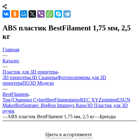
ABS пластик BestFilament 1,75 мм, 2,5
кг
Главная
—
Каталог
—
Пластик для 3D принтера
3D принтеры
3D Сканеры
Фотополимеры для 3D
принтера
ПО
3D Модели
—
BestFilament
ТриДЭшники
Cyberfiber
Filamentarno
REC
XYZprinting
ESUN
MakerBot
Sintratec
BigRep
Intamsys
Raise3D
Пластик для 3D
ручек
—
ABS пластик BestFilament 1,75 мм, 2,5 кг
—
Бренды
Цвета в ассортименте