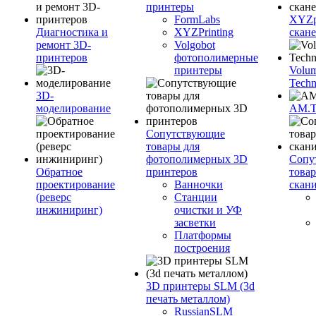
принтеры
FormLabs
XYZpr
Диагностика и
XYZPrinting
скан
ремонт 3D-
Volgobot
принтеров
фотополимерные
принтеры
Volu
Techn
3D-
моделирование
AM.
Сопутствующие
товары для
фотополимерных 3D
Сопу
Обратное
принтеров
това
проектирование
Ванночки
скан
(реверс
Станции
инжиниринг)
очистки и УФ
засветки
Платформы
построения
3D принтеры SLM (3d
печать металлом)
RussianSLM