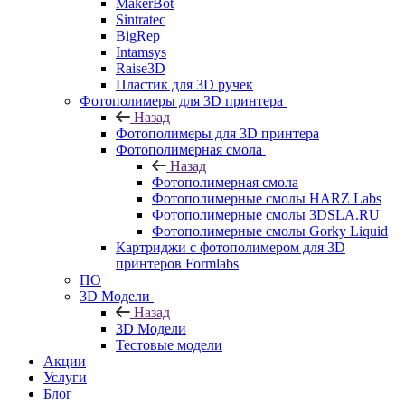
MakerBot
Sintratec
BigRep
Intamsys
Raise3D
Пластик для 3D ручек
Фотополимеры для 3D принтера
Назад
Фотополимеры для 3D принтера
Фотополимерная смола
Назад
Фотополимерная смола
Фотополимерные смолы HARZ Labs
Фотополимерные смолы 3DSLA.RU
Фотополимерные смолы Gorky Liquid
Картриджи с фотополимером для 3D
принтеров Formlabs
ПО
3D Модели
Назад
3D Модели
Тестовые модели
Акции
Услуги
Блог