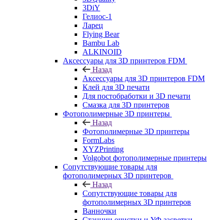
3DiY
Гелиос-1
Ларец
Flying Bear
Bambu Lab
ALKINOID
Аксессуары для 3D принтеров FDM
Назад
Аксессуары для 3D принтеров FDM
Клей для 3D печати
Для постобработки и 3D печати
Смазка для 3D принтеров
Фотополимерные 3D принтеры
Назад
Фотополимерные 3D принтеры
FormLabs
XYZPrinting
Volgobot фотополимерные принтеры
Сопутствующие товары для
фотополимерных 3D принтеров
Назад
Сопутствующие товары для
фотополимерных 3D принтеров
Ванночки
Станции очистки и УФ засветки