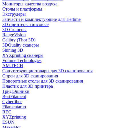
Мониторы качества воздуха
Столы и платформы
Экструдеры
Запчасти и комплектующие для Tiertime
3D принтеры гипсовые
3D Сканеры
RangeVision
Calibry (Thor 3D)
3DQuality сканеры
Shining 3D
XYZprinting сканеры
Volume Technologies
AM.TECH
Сопутствующие товары для 3D сканирования
Спреи для 3D сканирования
Поворотные столы для 3D сканирования
Пластик для 3D принтера
ТриДЭшники
BestFilament
Cyberfiber
Filamentarno
REC
XYZprinting
ESUN
MakerBot