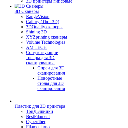
3D принтеры гипсовые
3D Сканеры
RangeVision
Calibry (Thor 3D)
3DQuality сканеры
Shining 3D
XYZprinting сканеры
Volume Technologies
AM.TECH
Сопутствующие
товары для 3D
сканирования
Спреи для 3D
сканирования
Поворотные
столы для 3D
сканирования
Пластик для 3D принтера
ТриДЭшники
BestFilament
Cyberfiber
Filamentarno