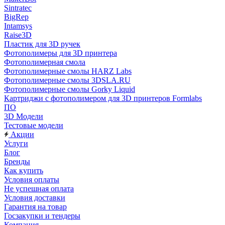
Sintratec
BigRep
Intamsys
Raise3D
Пластик для 3D ручек
Фотополимеры для 3D принтера
Фотополимерная смола
Фотополимерные смолы HARZ Labs
Фотополимерные смолы 3DSLA.RU
Фотополимерные смолы Gorky Liquid
Картриджи с фотополимером для 3D принтеров Formlabs
ПО
3D Модели
Тестовые модели
Акции
Услуги
Блог
Бренды
Как купить
Условия оплаты
Не успешная оплата
Условия доставки
Гарантия на товар
Госзакупки и тендеры
Компания