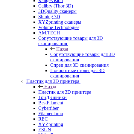
RangeVision
Calibry (Thor 3D)
3DQuality сканеры
Shining 3D
XYZprinting сканеры
Volume Technologies
AM.TECH
Сопутствующие товары для 3D
сканирования
Назад
Сопутствующие товары для 3D
сканирования
Спреи для 3D сканирования
Поворотные столы для 3D
сканирования
Пластик для 3D принтера
Назад
Пластик для 3D принтера
ТриДЭшники
BestFilament
Cyberfiber
Filamentarno
REC
XYZprinting
ESUN