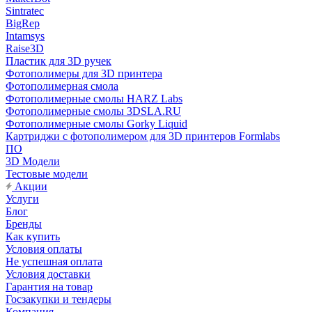
Sintratec
BigRep
Intamsys
Raise3D
Пластик для 3D ручек
Фотополимеры для 3D принтера
Фотополимерная смола
Фотополимерные смолы HARZ Labs
Фотополимерные смолы 3DSLA.RU
Фотополимерные смолы Gorky Liquid
Картриджи с фотополимером для 3D принтеров Formlabs
ПО
3D Модели
Тестовые модели
Акции
Услуги
Блог
Бренды
Как купить
Условия оплаты
Не успешная оплата
Условия доставки
Гарантия на товар
Госзакупки и тендеры
Компания