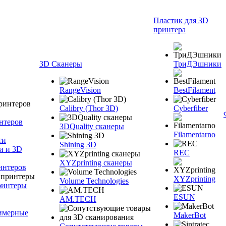
Пластик для 3D
принтера
3D Сканеры
ТриДЭшники
RangeVision
BestFilament
Calibry (Thor 3D)
Cyberfiber
нтеров
3DQuality сканеры
Filamentarno
ти
Shining 3D
и и 3D
REC
XYZprinting сканеры
интеров
XYZprinting
Volume Technologies
ринтеры
ESUN
AM.TECH
лимерные
MakerBot