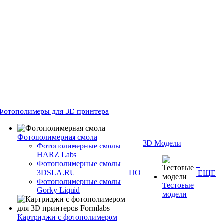
Фотополимеры для 3D принтера
Фотополимерная смола
3D Модели
Фотополимерные смолы
HARZ Labs
Фотополимерные смолы
+
3DSLA.RU
ПО
ЕЩЕ
Фотополимерные смолы
Тестовые
Gorky Liquid
модели
Картриджи с фотополимером