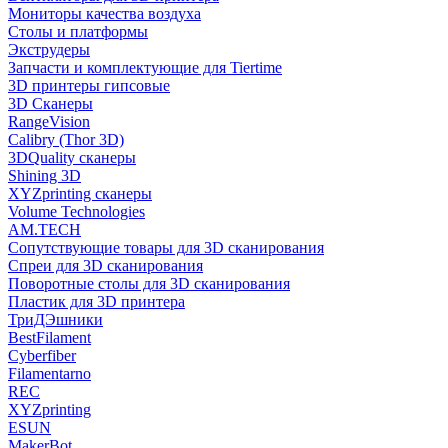
Мониторы качества воздуха
Столы и платформы
Экструдеры
Запчасти и комплектующие для Tiertime
3D принтеры гипсовые
3D Сканеры
RangeVision
Calibry (Thor 3D)
3DQuality сканеры
Shining 3D
XYZprinting сканеры
Volume Technologies
AM.TECH
Сопутствующие товары для 3D сканирования
Спреи для 3D сканирования
Поворотные столы для 3D сканирования
Пластик для 3D принтера
ТриДЭшники
BestFilament
Cyberfiber
Filamentarno
REC
XYZprinting
ESUN
MakerBot