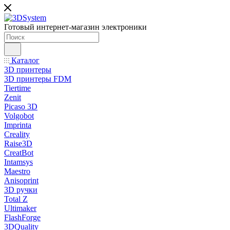
Готовый интернет-магазин электроники
Каталог
3D принтеры
3D принтеры FDM
Tiertime
Zenit
Picaso 3D
Volgobot
Imprinta
Creality
Raise3D
CreatBot
Intamsys
Maestro
Anisoprint
3D ручки
Total Z
Ultimaker
FlashForge
3DQuality