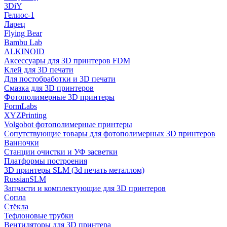
3DiY
Гелиос-1
Ларец
Flying Bear
Bambu Lab
ALKINOID
Аксессуары для 3D принтеров FDM
Клей для 3D печати
Для постобработки и 3D печати
Смазка для 3D принтеров
Фотополимерные 3D принтеры
FormLabs
XYZPrinting
Volgobot фотополимерные принтеры
Сопутствующие товары для фотополимерных 3D принтеров
Ванночки
Станции очистки и УФ засветки
Платформы построения
3D принтеры SLM (3d печать металлом)
RussianSLM
Запчасти и комплектующие для 3D принтеров
Сопла
Cтёкла
Тефлоновые трубки
Вентиляторы для 3D принтера