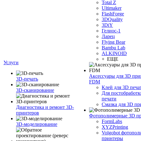
Total Z
Ultimaker
FlashForge
3DQuality
3DiY
Гелиос-1
Ларец
Flying Bear
Bambu Lab
ALKINOID
+ ЕЩЕ
Услуги
Аксессуары для 3D при
3D-печать
FDM
Клей для 3D печа
3D-сканирование
Для постобработк
печати
Смазка для 3D пр
Диагностика и ремонт 3D-
принтеров
Фотополимерные 3D п
FormLabs
3D-моделирование
XYZPrinting
Volgobot фотопо
принтеры