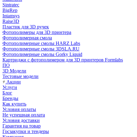
Sintratec
BigRep
Intamsys
Raise3D
Пластик для 3D ручек
Фотополимеры для 3D принтера
Фотополимерная смола
Фотополимерные смолы HARZ Labs
Фотополимерные смолы 3DSLA.RU
Фотополимерные смолы Gorky Liquid
Картриджи с фотополимером для 3D принтеров Formlabs
ПО
3D Модели
Тестовые модели
Акции
Услуги
Блог
Бренды
Как купить
Условия оплаты
Не успешная оплата
Условия доставки
Гарантия на товар
Госзакупки и тендеры
Компания