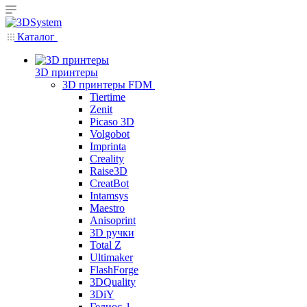
Каталог
3D принтеры
3D принтеры FDM
Tiertime
Zenit
Picaso 3D
Volgobot
Imprinta
Creality
Raise3D
CreatBot
Intamsys
Maestro
Anisoprint
3D ручки
Total Z
Ultimaker
FlashForge
3DQuality
3DiY
Гелиос-1