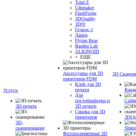
Total Z
Ultimaker
FlashForge
3DQuality
3DiY
Гелиос-1
Ларец
Flying Bear
Bambu Lab
ALKINOID
+ ЕЩЕ
Аксессуары для 3D
3D Сканер
принтеров FDM
Клей для 3D
печати
Range
Услуги
Для
постобработки и
Calib
3D-печать
3D печати
Смазка для 3D
принтеров
3DQua
3D-
сканирование
Shini
Фотополимерные 3D