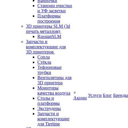
Ванночки
Станции очистки
и УФ засветки
Платформы
построения
3D принтеры SLM (3d
печать металлом)
RussianSLM
Запчасти и
комплектующие для
3D принтеров
Сопла
Cтёкла
Тефлоновые
трубки
Вентиляторы для
3D принтера
Мониторы
качества воздуха
Услуги
Блог
Бренды
Акции
Столы и
платформы
Экструдеры
Запчасти и
комплектующие
для Tiertime