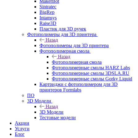
MakerBot
Sintratec
BigRep
Intamsys
Raise3D
Пластик для 3D ручек
Фотополимеры для 3D принтера
Назад
Фотополимеры для 3D принтера
Фотополимерная смола
Назад
Фотополимерная смола
Фотополимерные смолы HARZ Labs
Фотополимерные смолы 3DSLA.RU
Фотополимерные смолы Gorky Liquid
Картриджи с фотополимером для 3D
принтеров Formlabs
ПО
3D Модели
Назад
3D Модели
Тестовые модели
Акции
Услуги
Блог