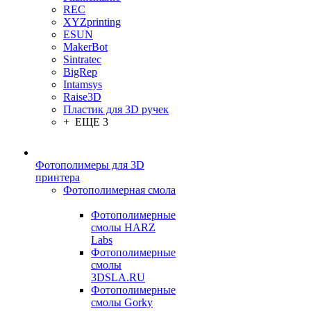
REC
XYZprinting
ESUN
MakerBot
Sintratec
BigRep
Intamsys
Raise3D
Пластик для 3D ручек
+ ЕЩЕ 3
Фотополимеры для 3D
принтера
Фотополимерная смола
Фотополимерные
смолы HARZ
Labs
Фотополимерные
смолы
3DSLA.RU
Фотополимерные
смолы Gorky