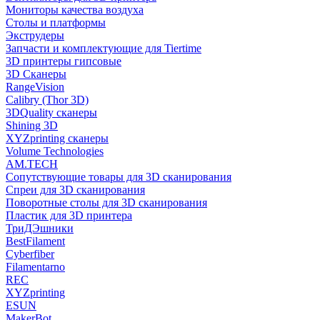
Мониторы качества воздуха
Столы и платформы
Экструдеры
Запчасти и комплектующие для Tiertime
3D принтеры гипсовые
3D Сканеры
RangeVision
Calibry (Thor 3D)
3DQuality сканеры
Shining 3D
XYZprinting сканеры
Volume Technologies
AM.TECH
Сопутствующие товары для 3D сканирования
Спреи для 3D сканирования
Поворотные столы для 3D сканирования
Пластик для 3D принтера
ТриДЭшники
BestFilament
Cyberfiber
Filamentarno
REC
XYZprinting
ESUN
MakerBot