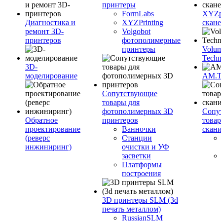
принтеры
FormLabs
XYZpr
Диагностика и
XYZPrinting
скан
ремонт 3D-
Volgobot
принтеров
фотополимерные
принтеры
Volu
Techn
3D-
моделирование
AM.
Сопутствующие
товары для
фотополимерных 3D
Сопу
Обратное
принтеров
това
проектирование
Ванночки
скан
(реверс
Станции
инжиниринг)
очистки и УФ
засветки
Платформы
построения
3D принтеры SLM (3d
печать металлом)
RussianSLM