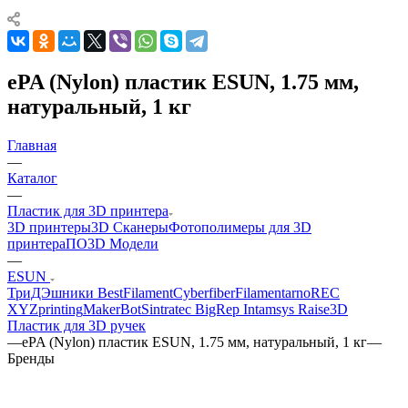
ePA (Nylon) пластик ESUN, 1.75 мм,
натуральный, 1 кг
Главная
—
Каталог
—
Пластик для 3D принтера
3D принтеры
3D Сканеры
Фотополимеры для 3D
принтера
ПО
3D Модели
—
ESUN
ТриДЭшники
BestFilament
Cyberfiber
Filamentarno
REC
XYZprinting
MakerBot
Sintratec
BigRep
Intamsys
Raise3D
Пластик для 3D ручек
—
ePA (Nylon) пластик ESUN, 1.75 мм, натуральный, 1 кг
—
Бренды