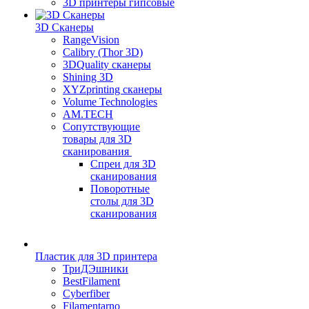
3D принтеры гипсовые
3D Сканеры
RangeVision
Calibry (Thor 3D)
3DQuality сканеры
Shining 3D
XYZprinting сканеры
Volume Technologies
AM.TECH
Сопутствующие
товары для 3D
сканирования
Спреи для 3D
сканирования
Поворотные
столы для 3D
сканирования
Пластик для 3D принтера
ТриДЭшники
BestFilament
Cyberfiber
Filamentarno