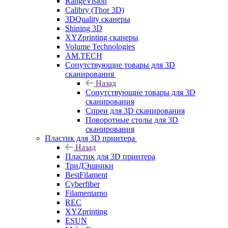
RangeVision
Calibry (Thor 3D)
3DQuality сканеры
Shining 3D
XYZprinting сканеры
Volume Technologies
AM.TECH
Сопутствующие товары для 3D
сканирования
Назад
Сопутствующие товары для 3D
сканирования
Спреи для 3D сканирования
Поворотные столы для 3D
сканирования
Пластик для 3D принтера
Назад
Пластик для 3D принтера
ТриДЭшники
BestFilament
Cyberfiber
Filamentarno
REC
XYZprinting
ESUN