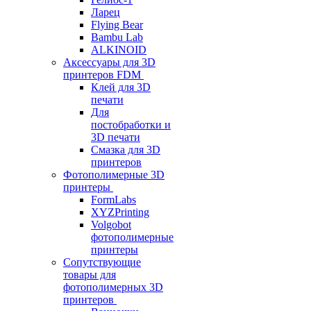
Ларец
Flying Bear
Bambu Lab
ALKINOID
Аксессуары для 3D
принтеров FDM
Клей для 3D
печати
Для
постобработки и
3D печати
Смазка для 3D
принтеров
Фотополимерные 3D
принтеры
FormLabs
XYZPrinting
Volgobot
фотополимерные
принтеры
Сопутствующие
товары для
фотополимерных 3D
принтеров