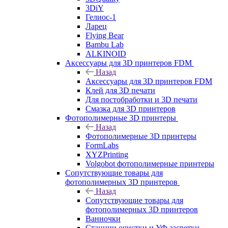
3DiY
Гелиос-1
Ларец
Flying Bear
Bambu Lab
ALKINOID
Аксессуары для 3D принтеров FDM
Назад
Аксессуары для 3D принтеров FDM
Клей для 3D печати
Для постобработки и 3D печати
Смазка для 3D принтеров
Фотополимерные 3D принтеры
Назад
Фотополимерные 3D принтеры
FormLabs
XYZPrinting
Volgobot фотополимерные принтеры
Сопутствующие товары для
фотополимерных 3D принтеров
Назад
Сопутствующие товары для
фотополимерных 3D принтеров
Ванночки
Станции очистки и УФ засветки