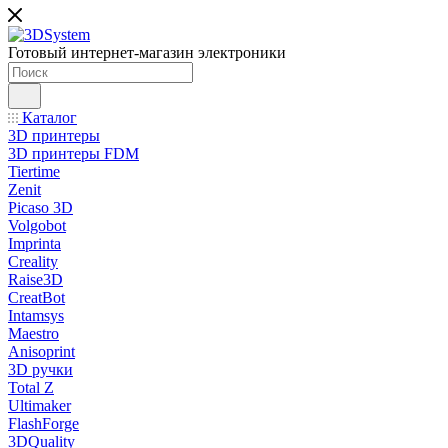
Готовый интернет-магазин электроники
Каталог
3D принтеры
3D принтеры FDM
Tiertime
Zenit
Picaso 3D
Volgobot
Imprinta
Creality
Raise3D
CreatBot
Intamsys
Maestro
Anisoprint
3D ручки
Total Z
Ultimaker
FlashForge
3DQuality