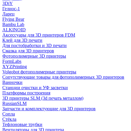
3DiY
Гелиос-1
Ларец
Flying Bear
Bambu Lab
ALKINOID
Аксессуары для 3D принтеров FDM
Клей для 3D печати
Для постобработки и 3D печати
Смазка для 3D принтеров
Фотополимерные 3D принтеры
FormLabs
XYZPrinting
Volgobot фотополимерные принтеры
Сопутствующие товары для фотополимерных 3D принтеров
Ванночки
Станции очистки и УФ засветки
Платформы построения
3D принтеры SLM (3d печать металлом)
RussianSLM
Запчасти и комплектующие для 3D принтеров
Сопла
Cтёкла
Тефлоновые трубки
Вентиляторы для 3D принтера