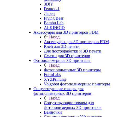
3DiY
Гелиос-1
Ларец
Flying Bear
Bambu Lab
ALKINOID
Аксессуары для 3D принтеров FDM
Назад
Аксессуары для 3D принтеров FDM
Клей для 3D печати
Для постобработки и 3D печати
Смазка для 3D принтеров
Фотополимерные 3D принтеры
Назад
Фотополимерные 3D принтеры
FormLabs
XYZPrinting
Volgobot фотополимерные принтеры
Сопутствующие товары для
фотополимерных 3D принтеров
Назад
Сопутствующие товары для
фотополимерных 3D принтеров
Ванночки
Станции очистки и УФ засветки