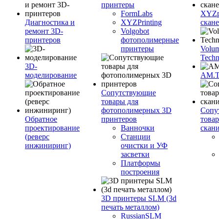
принтеры
FormLabs
XYZpr
Диагностика и
XYZPrinting
скан
ремонт 3D-
Volgobot
принтеров
фотополимерные
принтеры
Volu
Techn
3D-
моделирование
AM.
Сопутствующие
товары для
фотополимерных 3D
Сопу
Обратное
принтеров
това
проектирование
Ванночки
скан
(реверс
Станции
инжиниринг)
очистки и УФ
засветки
Платформы
построения
3D принтеры SLM (3d
печать металлом)
RussianSLM