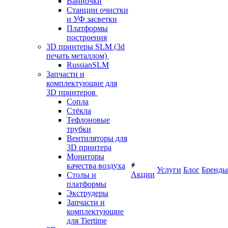
Ванночки
Станции очистки
и УФ засветки
Платформы
построения
3D принтеры SLM (3d
печать металлом)
RussianSLM
Запчасти и
комплектующие для
3D принтеров
Сопла
Cтёкла
Тефлоновые
трубки
Вентиляторы для
3D принтера
Мониторы
качества воздуха
Услуги
Блог
Бренды
Акции
Столы и
платформы
Экструдеры
Запчасти и
комплектующие
для Tiertime