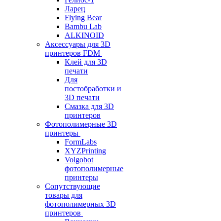
Ларец
Flying Bear
Bambu Lab
ALKINOID
Аксессуары для 3D
принтеров FDM
Клей для 3D
печати
Для
постобработки и
3D печати
Смазка для 3D
принтеров
Фотополимерные 3D
принтеры
FormLabs
XYZPrinting
Volgobot
фотополимерные
принтеры
Сопутствующие
товары для
фотополимерных 3D
принтеров