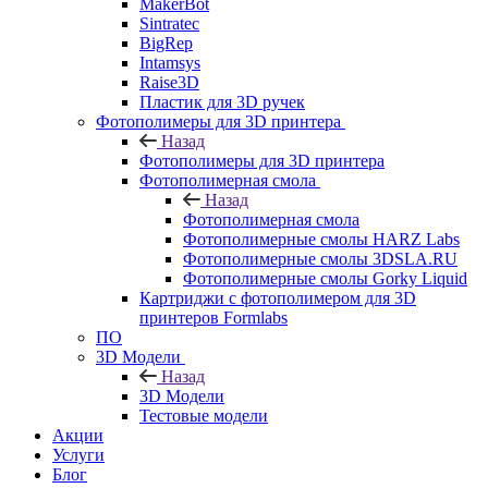
MakerBot
Sintratec
BigRep
Intamsys
Raise3D
Пластик для 3D ручек
Фотополимеры для 3D принтера
Назад
Фотополимеры для 3D принтера
Фотополимерная смола
Назад
Фотополимерная смола
Фотополимерные смолы HARZ Labs
Фотополимерные смолы 3DSLA.RU
Фотополимерные смолы Gorky Liquid
Картриджи с фотополимером для 3D
принтеров Formlabs
ПО
3D Модели
Назад
3D Модели
Тестовые модели
Акции
Услуги
Блог