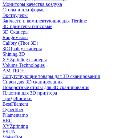
Мониторы качества воздуха
Столы и платформы
Экструдеры
Запчасти и комплектующие для Tiertime
3D принтеры гипсовые
3D Сканеры
RangeVision
Calibry (Thor 3D)
3DQuality сканеры
Shining 3D
XYZprinting сканеры
Volume Technologies
AM.TECH
Сопутствующие товары для 3D сканирования
Спреи для 3D сканирования
Поворотные столы для 3D сканирования
Пластик для 3D принтера
ТриДЭшники
BestFilament
Cyberfiber
Filamentarno
REC
XYZprinting
ESUN
MakerBot