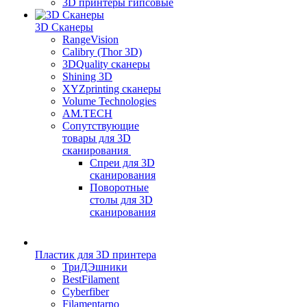
3D принтеры гипсовые
3D Сканеры
RangeVision
Calibry (Thor 3D)
3DQuality сканеры
Shining 3D
XYZprinting сканеры
Volume Technologies
AM.TECH
Сопутствующие
товары для 3D
сканирования
Спреи для 3D
сканирования
Поворотные
столы для 3D
сканирования
Пластик для 3D принтера
ТриДЭшники
BestFilament
Cyberfiber
Filamentarno