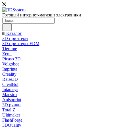
Готовый интернет-магазин электроники
Каталог
3D принтеры
3D принтеры FDM
Tiertime
Zenit
Picaso 3D
Volgobot
Imprinta
Creality
Raise3D
CreatBot
Intamsys
Maestro
Anisoprint
3D ручки
Total Z
Ultimaker
FlashForge
3DQuality