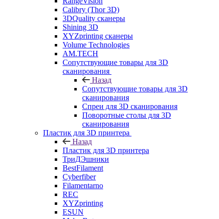
RangeVision
Calibry (Thor 3D)
3DQuality сканеры
Shining 3D
XYZprinting сканеры
Volume Technologies
AM.TECH
Сопутствующие товары для 3D
сканирования
Назад
Сопутствующие товары для 3D
сканирования
Спреи для 3D сканирования
Поворотные столы для 3D
сканирования
Пластик для 3D принтера
Назад
Пластик для 3D принтера
ТриДЭшники
BestFilament
Cyberfiber
Filamentarno
REC
XYZprinting
ESUN