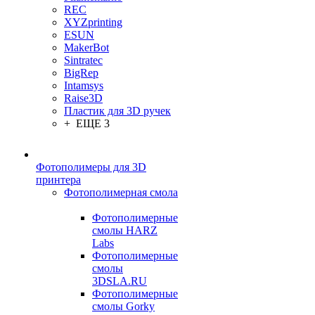
REC
XYZprinting
ESUN
MakerBot
Sintratec
BigRep
Intamsys
Raise3D
Пластик для 3D ручек
+ ЕЩЕ 3
Фотополимеры для 3D
принтера
Фотополимерная смола
Фотополимерные
смолы HARZ
Labs
Фотополимерные
смолы
3DSLA.RU
Фотополимерные
смолы Gorky