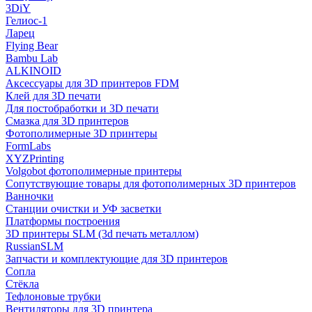
3DiY
Гелиос-1
Ларец
Flying Bear
Bambu Lab
ALKINOID
Аксессуары для 3D принтеров FDM
Клей для 3D печати
Для постобработки и 3D печати
Смазка для 3D принтеров
Фотополимерные 3D принтеры
FormLabs
XYZPrinting
Volgobot фотополимерные принтеры
Сопутствующие товары для фотополимерных 3D принтеров
Ванночки
Станции очистки и УФ засветки
Платформы построения
3D принтеры SLM (3d печать металлом)
RussianSLM
Запчасти и комплектующие для 3D принтеров
Сопла
Cтёкла
Тефлоновые трубки
Вентиляторы для 3D принтера