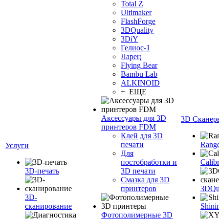
Total Z
Ultimaker
FlashForge
3DQuality
3DiY
Гелиос-1
Ларец
Flying Bear
Bambu Lab
ALKINOID
+ ЕЩЕ
Аксессуары для 3D
3D Сканер
принтеров FDM
Клей для 3D
печати
Range
Услуги
Для
постобработки и
Calib
3D-печать
3D печати
Смазка для 3D
принтеров
3DQua
3D-
сканирование
Shini
Фотополимерные 3D