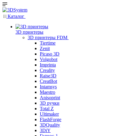
Каталог
3D принтеры
3D принтеры FDM
Tiertime
Zenit
Picaso 3D
Volgobot
Imprinta
Creality
Raise3D
CreatBot
Intamsys
Maestro
Anisoprint
3D ручки
Total Z
Ultimaker
FlashForge
3DQuality
3DiY
Гелиос-1