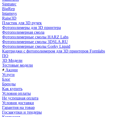
Sintratec
BigRep
Intamsys
Raise3D
Пластик для 3D ручек
Фотополимеры для 3D принтера
Фотополимерная смола
Фотополимерные смолы HARZ Labs
Фотополимерные смолы 3DSLA.RU
Фотополимерные смолы Gorky Liquid
Картриджи с фотополимером для 3D принтеров Formlabs
ПО
3D Модели
Тестовые модели
Акции
Услуги
Блог
Бренды
Как купить
Условия оплаты
Не успешная оплата
Условия доставки
Гарантия на товар
Госзакупки и тендеры
Компания