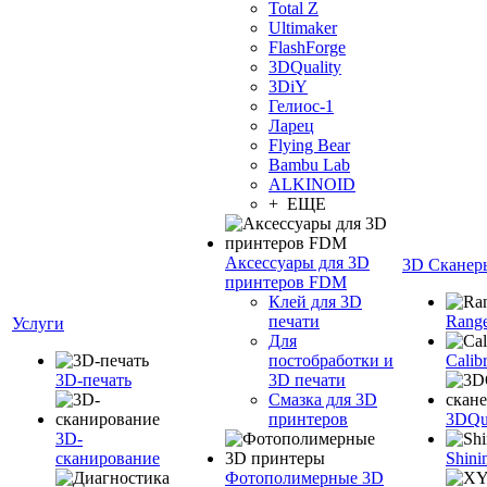
Total Z
Ultimaker
FlashForge
3DQuality
3DiY
Гелиос-1
Ларец
Flying Bear
Bambu Lab
ALKINOID
+ ЕЩЕ
Аксессуары для 3D
3D Сканер
принтеров FDM
Клей для 3D
печати
Range
Услуги
Для
постобработки и
Calib
3D-печать
3D печати
Смазка для 3D
принтеров
3DQua
3D-
сканирование
Shini
Фотополимерные 3D