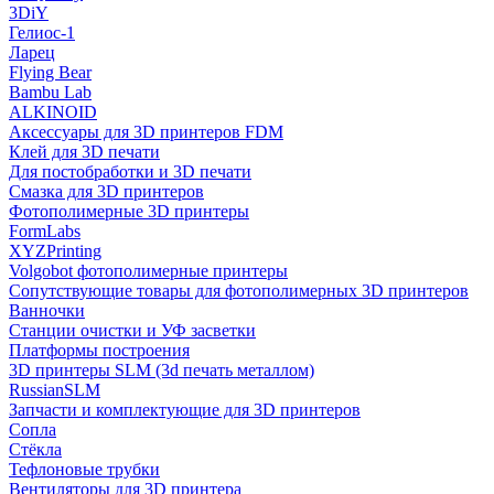
3DiY
Гелиос-1
Ларец
Flying Bear
Bambu Lab
ALKINOID
Аксессуары для 3D принтеров FDM
Клей для 3D печати
Для постобработки и 3D печати
Смазка для 3D принтеров
Фотополимерные 3D принтеры
FormLabs
XYZPrinting
Volgobot фотополимерные принтеры
Сопутствующие товары для фотополимерных 3D принтеров
Ванночки
Станции очистки и УФ засветки
Платформы построения
3D принтеры SLM (3d печать металлом)
RussianSLM
Запчасти и комплектующие для 3D принтеров
Сопла
Cтёкла
Тефлоновые трубки
Вентиляторы для 3D принтера