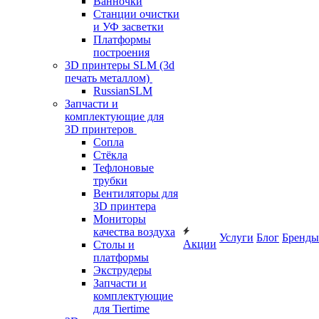
Ванночки
Станции очистки
и УФ засветки
Платформы
построения
3D принтеры SLM (3d
печать металлом)
RussianSLM
Запчасти и
комплектующие для
3D принтеров
Сопла
Cтёкла
Тефлоновые
трубки
Вентиляторы для
3D принтера
Мониторы
качества воздуха
Услуги
Блог
Бренды
Акции
Столы и
платформы
Экструдеры
Запчасти и
комплектующие
для Tiertime