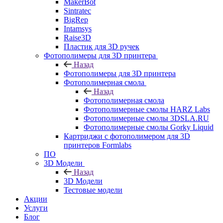
MakerBot
Sintratec
BigRep
Intamsys
Raise3D
Пластик для 3D ручек
Фотополимеры для 3D принтера
Назад
Фотополимеры для 3D принтера
Фотополимерная смола
Назад
Фотополимерная смола
Фотополимерные смолы HARZ Labs
Фотополимерные смолы 3DSLA.RU
Фотополимерные смолы Gorky Liquid
Картриджи с фотополимером для 3D
принтеров Formlabs
ПО
3D Модели
Назад
3D Модели
Тестовые модели
Акции
Услуги
Блог