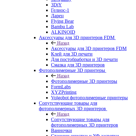
3DiY
Гелиос-1
Ларец
Flying Bear
Bambu Lab
ALKINOID
Аксессуары для 3D принтеров FDM
Назад
Аксессуары для 3D принтеров FDM
Клей для 3D печати
Для постобработки и 3D печати
Смазка для 3D принтеров
Фотополимерные 3D принтеры
Назад
Фотополимерные 3D принтеры
FormLabs
XYZPrinting
Volgobot фотополимерные принтеры
Сопутствующие товары для
фотополимерных 3D принтеров
Назад
Сопутствующие товары для
фотополимерных 3D принтеров
Ванночки
Станции очистки и УФ засветки