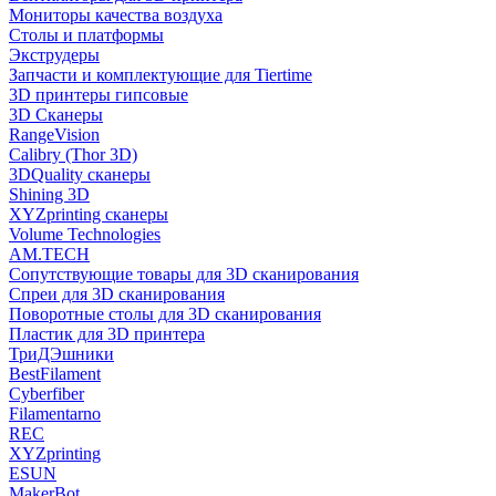
Мониторы качества воздуха
Столы и платформы
Экструдеры
Запчасти и комплектующие для Tiertime
3D принтеры гипсовые
3D Сканеры
RangeVision
Calibry (Thor 3D)
3DQuality сканеры
Shining 3D
XYZprinting сканеры
Volume Technologies
AM.TECH
Сопутствующие товары для 3D сканирования
Спреи для 3D сканирования
Поворотные столы для 3D сканирования
Пластик для 3D принтера
ТриДЭшники
BestFilament
Cyberfiber
Filamentarno
REC
XYZprinting
ESUN
MakerBot