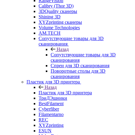
RangeVision
Calibry (Thor 3D)
3DQuality сканеры
Shining 3D
XYZprinting сканеры
Volume Technologies
AM.TECH
Сопутствующие товары для 3D
сканирования
Назад
Сопутствующие товары для 3D
сканирования
Спреи для 3D сканирования
Поворотные столы для 3D
сканирования
Пластик для 3D принтера
Назад
Пластик для 3D принтера
ТриДЭшники
BestFilament
Cyberfiber
Filamentarno
REC
XYZprinting
ESUN