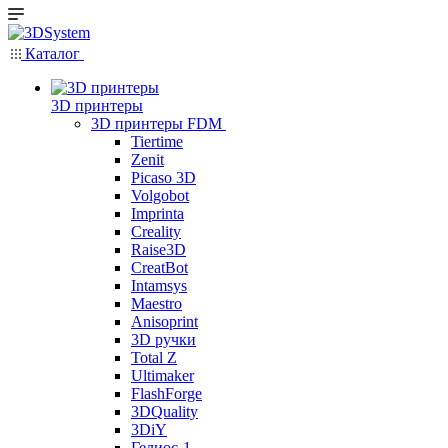
Каталог
3D принтеры
3D принтеры FDM
Tiertime
Zenit
Picaso 3D
Volgobot
Imprinta
Creality
Raise3D
CreatBot
Intamsys
Maestro
Anisoprint
3D ручки
Total Z
Ultimaker
FlashForge
3DQuality
3DiY
Гелиос-1