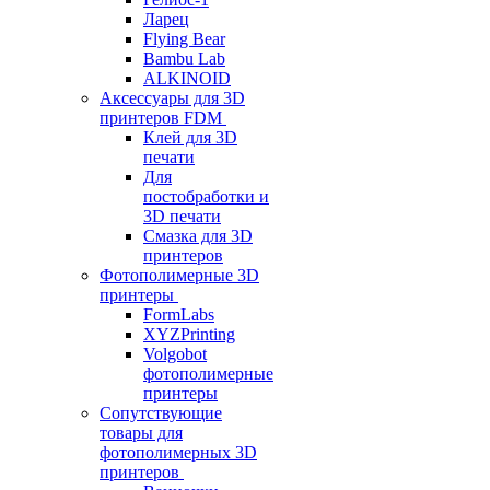
Ларец
Flying Bear
Bambu Lab
ALKINOID
Аксессуары для 3D
принтеров FDM
Клей для 3D
печати
Для
постобработки и
3D печати
Смазка для 3D
принтеров
Фотополимерные 3D
принтеры
FormLabs
XYZPrinting
Volgobot
фотополимерные
принтеры
Сопутствующие
товары для
фотополимерных 3D
принтеров