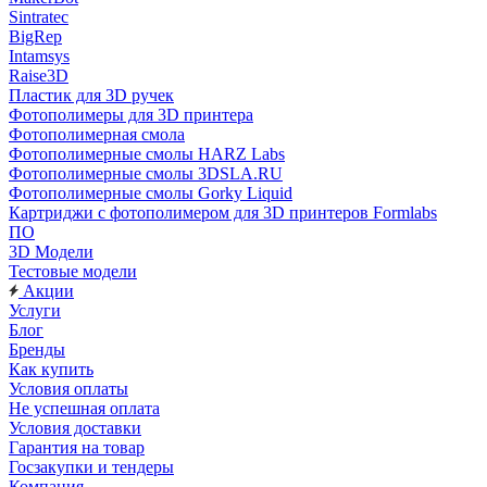
Sintratec
BigRep
Intamsys
Raise3D
Пластик для 3D ручек
Фотополимеры для 3D принтера
Фотополимерная смола
Фотополимерные смолы HARZ Labs
Фотополимерные смолы 3DSLA.RU
Фотополимерные смолы Gorky Liquid
Картриджи с фотополимером для 3D принтеров Formlabs
ПО
3D Модели
Тестовые модели
Акции
Услуги
Блог
Бренды
Как купить
Условия оплаты
Не успешная оплата
Условия доставки
Гарантия на товар
Госзакупки и тендеры
Компания