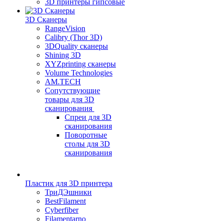
3D принтеры гипсовые
3D Сканеры
RangeVision
Calibry (Thor 3D)
3DQuality сканеры
Shining 3D
XYZprinting сканеры
Volume Technologies
AM.TECH
Сопутствующие
товары для 3D
сканирования
Спреи для 3D
сканирования
Поворотные
столы для 3D
сканирования
Пластик для 3D принтера
ТриДЭшники
BestFilament
Cyberfiber
Filamentarno