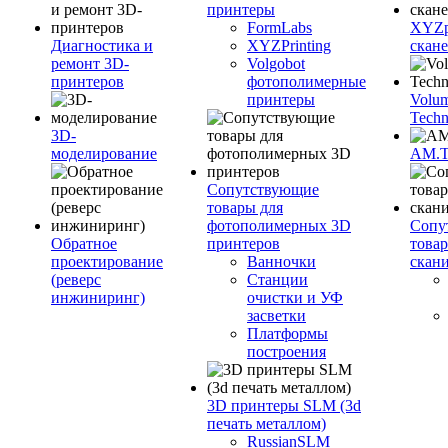
принтеры
FormLabs
XYZpr
Диагностика и
XYZPrinting
скан
ремонт 3D-
Volgobot
принтеров
фотополимерные
принтеры
Volu
Techn
3D-
моделирование
AM.
Сопутствующие
товары для
фотополимерных 3D
Сопу
Обратное
принтеров
това
проектирование
Ванночки
скан
(реверс
Станции
инжиниринг)
очистки и УФ
засветки
Платформы
построения
3D принтеры SLM (3d
печать металлом)
RussianSLM