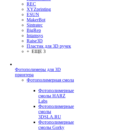
REC
XYZprinting
ESUN
MakerBot
Sintratec
BigRep
Intamsys
Raise3D
Пластик для 3D ручек
+ ЕЩЕ 3
Фотополимеры для 3D
принтера
Фотополимерная смола
Фотополимерные
смолы HARZ
Labs
Фотополимерные
смолы
3DSLA.RU
Фотополимерные
смолы Gorky