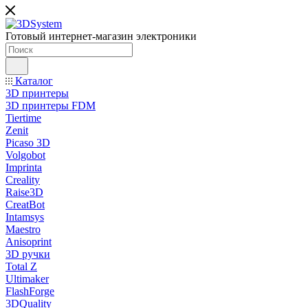
Готовый интернет-магазин электроники
Каталог
3D принтеры
3D принтеры FDM
Tiertime
Zenit
Picaso 3D
Volgobot
Imprinta
Creality
Raise3D
CreatBot
Intamsys
Maestro
Anisoprint
3D ручки
Total Z
Ultimaker
FlashForge
3DQuality