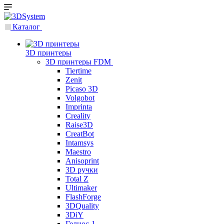
Каталог
3D принтеры
3D принтеры FDM
Tiertime
Zenit
Picaso 3D
Volgobot
Imprinta
Creality
Raise3D
CreatBot
Intamsys
Maestro
Anisoprint
3D ручки
Total Z
Ultimaker
FlashForge
3DQuality
3DiY
Гелиос-1