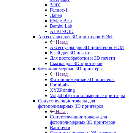
3DiY
Гелиос-1
Ларец
Flying Bear
Bambu Lab
ALKINOID
Аксессуары для 3D принтеров FDM
Назад
Аксессуары для 3D принтеров FDM
Клей для 3D печати
Для постобработки и 3D печати
Смазка для 3D принтеров
Фотополимерные 3D принтеры
Назад
Фотополимерные 3D принтеры
FormLabs
XYZPrinting
Volgobot фотополимерные принтеры
Сопутствующие товары для
фотополимерных 3D принтеров
Назад
Сопутствующие товары для
фотополимерных 3D принтеров
Ванночки
Станции очистки и УФ засветки