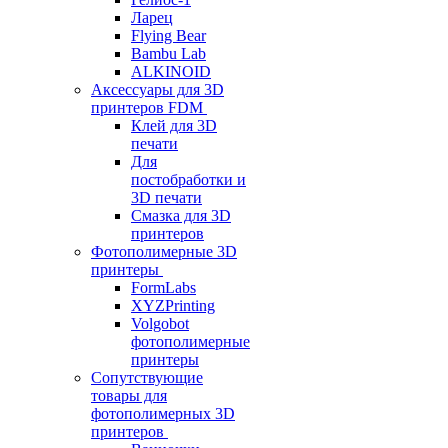
Ларец
Flying Bear
Bambu Lab
ALKINOID
Аксессуары для 3D
принтеров FDM
Клей для 3D
печати
Для
постобработки и
3D печати
Смазка для 3D
принтеров
Фотополимерные 3D
принтеры
FormLabs
XYZPrinting
Volgobot
фотополимерные
принтеры
Сопутствующие
товары для
фотополимерных 3D
принтеров