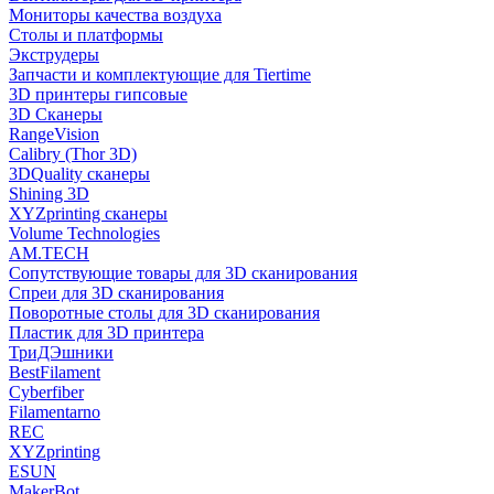
Мониторы качества воздуха
Столы и платформы
Экструдеры
Запчасти и комплектующие для Tiertime
3D принтеры гипсовые
3D Сканеры
RangeVision
Calibry (Thor 3D)
3DQuality сканеры
Shining 3D
XYZprinting сканеры
Volume Technologies
AM.TECH
Сопутствующие товары для 3D сканирования
Спреи для 3D сканирования
Поворотные столы для 3D сканирования
Пластик для 3D принтера
ТриДЭшники
BestFilament
Cyberfiber
Filamentarno
REC
XYZprinting
ESUN
MakerBot