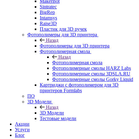
MakerBot
Sintratec
BigRep
Intamsys
Raise3D
Пластик для 3D ручек
Фотополимеры для 3D принтера
Назад
Фотополимеры для 3D принтера
Фотополимерная смола
Назад
Фотополимерная смола
Фотополимерные смолы HARZ Labs
Фотополимерные смолы 3DSLA.RU
Фотополимерные смолы Gorky Liquid
Картриджи с фотополимером для 3D
принтеров Formlabs
ПО
3D Модели
Назад
3D Модели
Тестовые модели
Акции
Услуги
Блог