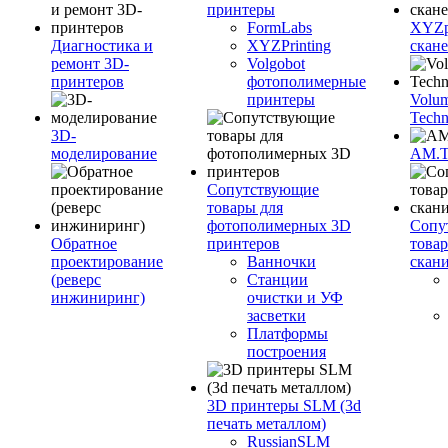
принтеры
FormLabs
XYZpr
Диагностика и
XYZPrinting
скан
ремонт 3D-
Volgobot
принтеров
фотополимерные
принтеры
Volu
Techn
3D-
моделирование
AM.
Сопутствующие
товары для
фотополимерных 3D
Сопу
Обратное
принтеров
това
проектирование
Ванночки
скан
(реверс
Станции
инжиниринг)
очистки и УФ
засветки
Платформы
построения
3D принтеры SLM (3d
печать металлом)
RussianSLM