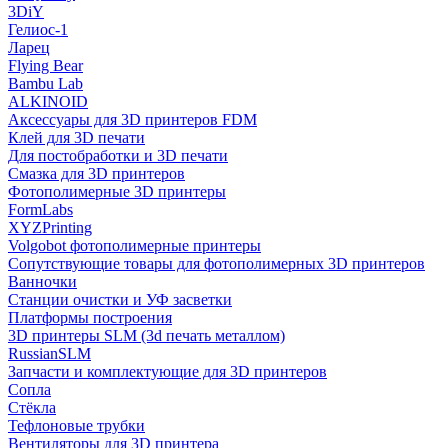
3DiY
Гелиос-1
Ларец
Flying Bear
Bambu Lab
ALKINOID
Аксессуары для 3D принтеров FDM
Клей для 3D печати
Для постобработки и 3D печати
Смазка для 3D принтеров
Фотополимерные 3D принтеры
FormLabs
XYZPrinting
Volgobot фотополимерные принтеры
Сопутствующие товары для фотополимерных 3D принтеров
Ванночки
Станции очистки и УФ засветки
Платформы построения
3D принтеры SLM (3d печать металлом)
RussianSLM
Запчасти и комплектующие для 3D принтеров
Сопла
Cтёкла
Тефлоновые трубки
Вентиляторы для 3D принтера