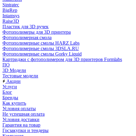
Sintratec
BigRep
Intamsys
Raise3D
Пластик для 3D ручек
Фотополимеры для 3D принтера
Фотополимерная смола
Фотополимерные смолы HARZ Labs
Фотополимерные смолы 3DSLA.RU
Фотополимерные смолы Gorky Liquid
Картриджи с фотополимером для 3D принтеров Formlabs
ПО
3D Модели
Тестовые модели
Акции
Услуги
Блог
Бренды
Как купить
Условия оплаты
Не успешная оплата
Условия доставки
Гарантия на товар
Госзакупки и тендеры
Компания