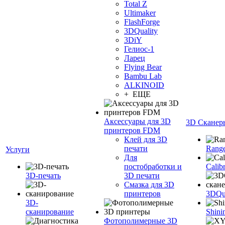
Total Z
Ultimaker
FlashForge
3DQuality
3DiY
Гелиос-1
Ларец
Flying Bear
Bambu Lab
ALKINOID
+ ЕЩЕ
Аксессуары для 3D
3D Сканер
принтеров FDM
Клей для 3D
печати
Range
Услуги
Для
постобработки и
Calib
3D-печать
3D печати
Смазка для 3D
принтеров
3DQua
3D-
сканирование
Shini
Фотополимерные 3D