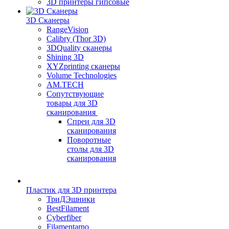
3D принтеры гипсовые
3D Сканеры
RangeVision
Calibry (Thor 3D)
3DQuality сканеры
Shining 3D
XYZprinting сканеры
Volume Technologies
AM.TECH
Сопутствующие
товары для 3D
сканирования
Спреи для 3D
сканирования
Поворотные
столы для 3D
сканирования
Пластик для 3D принтера
ТриДЭшники
BestFilament
Cyberfiber
Filamentarno