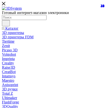
10
33
20
40
10
4
9
1
Готовый интернет-магазин электроники
Каталог
3D принтеры
3D принтеры FDM
Tiertime
Zenit
Picaso 3D
Volgobot
Imprinta
Creality
Raise3D
CreatBot
Intamsys
Maestro
Anisoprint
3D ручки
Total Z
Ultimaker
FlashForge
3DQuality