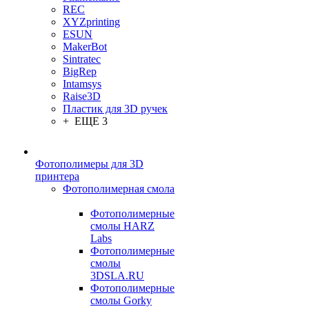
REC
XYZprinting
ESUN
MakerBot
Sintratec
BigRep
Intamsys
Raise3D
Пластик для 3D ручек
+ ЕЩЕ 3
Фотополимеры для 3D
принтера
Фотополимерная смола
Фотополимерные
смолы HARZ
Labs
Фотополимерные
смолы
3DSLA.RU
Фотополимерные
смолы Gorky