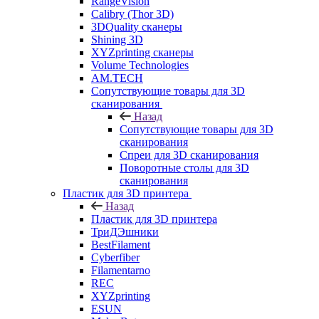
RangeVision
Calibry (Thor 3D)
3DQuality сканеры
Shining 3D
XYZprinting сканеры
Volume Technologies
AM.TECH
Сопутствующие товары для 3D
сканирования
Назад
Сопутствующие товары для 3D
сканирования
Спреи для 3D сканирования
Поворотные столы для 3D
сканирования
Пластик для 3D принтера
Назад
Пластик для 3D принтера
ТриДЭшники
BestFilament
Cyberfiber
Filamentarno
REC
XYZprinting
ESUN