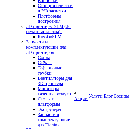
Ванночки
Станции очистки
и УФ засветки
Платформы
построения
3D принтеры SLM (3d
печать металлом)
RussianSLM
Запчасти и
комплектующие для
3D принтеров
Сопла
Cтёкла
Тефлоновые
трубки
Вентиляторы для
3D принтера
Мониторы
качества воздуха
Услуги
Блог
Бренды
Акции
Столы и
платформы
Экструдеры
Запчасти и
комплектующие
для Tiertime